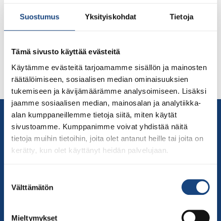
20 vuotta 7.3.2002 perustettu Nokian Judo juhlisti
kahden vuosikymmenen mittaista taivaltaan Nokialla
Suostumus
Yksityiskohdat
Tietoja
Alisniemen saunalla Porintien varressa. Paikalla oli sekä
nuorenpaa että vanhempaa jäsenistöä ja kokoustamaan
kokoontunut johtokunta mukaanlukien yhä mukana
Tämä sivusto käyttää evästeitä
olevat perustajajäsenet: Esko Favén, Samad Mabrouk ja
Käytämme evästeitä tarjoamamme sisällön ja mainosten
Otto Favén. Tilaisuuden yhteydessä jo vuosikymmeniä
räätälöimiseen, sosiaalisen median ominaisuuksien
judotoiminnassa aktiivisena voimana ollut, […]
tukemiseen ja kävijämäärämme analysoimiseen. Lisäksi
jaamme sosiaalisen median, mainosalan ja analytiikka-
Yhteystiedot
alan kumppaneillemme tietoja siitä, miten käytät
sivustoamme. Kumppanimme voivat yhdistää näitä
Suomen Judoliitto
tietoja muihin tietoihin, joita olet antanut heille tai joita on
Olympiastadion
kerätty, kun olet käyttänyt heidän palvelujaan.
Paavo Nurmen tie 1
00250 Helsinki
Suostumuksen
Puh.
050-384 7563
Välttämätön
valinta
Soittoaika 8.00 – 15.30
toimisto@judo.fi
Mieltymykset