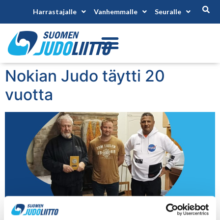
Harrastajalle
Vanhemmalle
Seuralle
Nokian Judo täytti 20
vuotta
Nokian Judo juhli syntymäpäiväänsä 7.3. – mittariin tuli