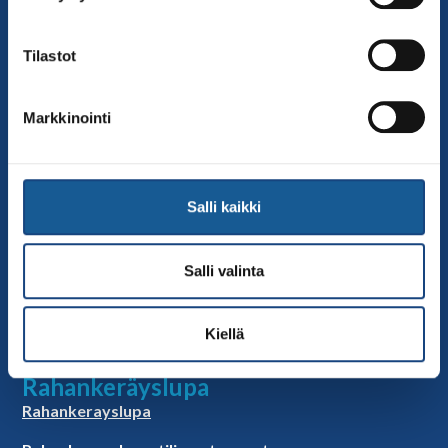
Sivut
Yhteystiedot
Tilastot
Judoliiton henkilöstö
Hallitus
Markkinointi
Jäsenseurat
Kumppanit
Tapahtumakalenteri
Salli kaikki
Linkkejä
Judoliiton uutiset
Salli valinta
Materiaalit
Judoliiton vanhat sivut
Kiellä
Selosteet
Rahankeräyslupa
Rahankerayslupa