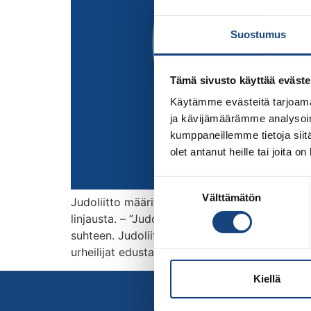
Suostumus
Tämä sivusto käyttää eväste
Käytämme evästeitä tarjoama
ja kävijämäärämme analysoim
kumppaneillemme tietoja siitä
olet antanut heille tai joita o
Suostumuksen
Välttämätön
valinta
Judoliitto määrittelee Ukrainan sotatilantees
linjausta. – ”Judokisojen järjestäjiltä on tullu
suhteen. Judoliitto noudattaa Olympiakomitea
urheilijat edustavat itseään tai seuraansa, ei
Kiellä