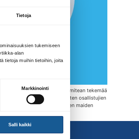
Tietoja
 ominaisuuksien tukemiseen
tiikka-alan
ietoja muihin tietoihin, joita
Markkinointi
nsa, jotka noudattavat Olympiakomitean tekemää
n venäläisten ja valko-venäläisten osallistujien
iminnassa Suomessa asuvat muiden maiden
Salli kaikki