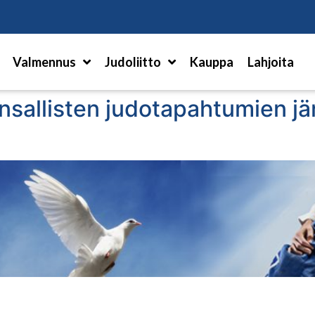
Hae
Valmennus
Judoliitto
Kauppa
Lahjoita
nsallisten judotapahtumien järj