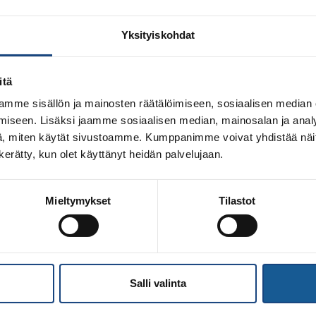
Yksityiskohdat
itä
mme sisällön ja mainosten räätälöimiseen, sosiaalisen median
iseen. Lisäksi jaamme sosiaalisen median, mainosalan ja analy
, miten käytät sivustoamme. Kumppanimme voivat yhdistää näitä t
n kerätty, kun olet käyttänyt heidän palvelujaan.
Mieltymykset
Tilastot
ta johtuen kotimaisiin tapahtumiin liittyvät toimintaohjee
t kyselyjä, kuinka kotimaisissa kisoissa toimitaan mahdolliste
n linjausta, jossa todetaan, että kansallisessa kilpailuto
vätkä maataan. Näin ollen ketään ei voi sulkea […]
Salli valinta