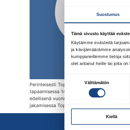
Suostumus
Tämä sivusto käyttää eväste
Käytämme evästeitä tarjoama
ja kävijämäärämme analysoim
kumppaneillemme tietoja siitä
olet antanut heille tai joita o
Suostumuksen
Välttämätön
valinta
Perinteisesti Top Team sekä tukipäätökset on j
tapaamisessa 14.12. klo 20:00. Judoliiton tu
edellisenä vuonna. Top Teamiin valittujen urh
jakamisessa Top Teamiin valituille urheilijoi
Kiellä