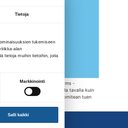
Tietoja
 ominaisuuksien tukemiseen
tiikka-alan
ietoja muihin tietoihin, joita
Markkinointi
a niiden perusteista tehdään Teams -
pistelaskujärjestelmää samalla tavalla kuin
aan kaksinkertaisina. Olympiakomitean tuen
ri […]
Salli kaikki