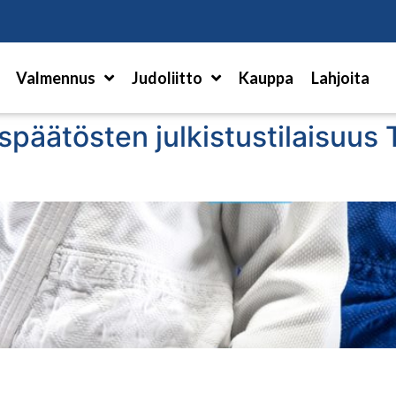
Hae
Valmennus
Judoliitto
Kauppa
Lahjoita
späätösten julkistustilaisuus