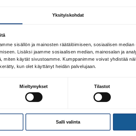
Yksityiskohdat
itä
mme sisällön ja mainosten räätälöimiseen, sosiaalisen median
iseen. Lisäksi jaamme sosiaalisen median, mainosalan ja analy
, miten käytät sivustoamme. Kumppanimme voivat yhdistää näitä t
n kerätty, kun olet käyttänyt heidän palvelujaan.
Mieltymykset
Tilastot
ulkistettu joululeirillä. Nyt tiedotustilaisuus päätöksistä j
en jakamisessa noudatetaan kilpailumenestykseen perustuvaa 
eilijoiden kohdalla menestykseen perustuvat pisteet lasket
lle huomioidaan tukipäätöksen ehdot tuen kohdentamisessa. E
Salli valinta