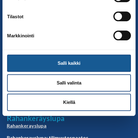
Sivut
Yhteystiedot
Tilastot
Judoliiton henkilöstö
Hallitus
Markkinointi
Jäsenseurat
Kumppanit
Tapahtumakalenteri
Salli kaikki
Linkkejä
Judoliiton uutiset
Salli valinta
Materiaalit
Judoliiton vanhat sivut
Kiellä
Selosteet
Rahankeräyslupa
Rahankerayslupa
Rahankerayslupa: tilimuutospaatos