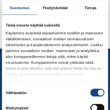
Suomen Judoliiton järjestöpäälliköksi on valittu Juha
Vuorela. Vuorela aloittaa työnsä 1.8.2022.
Suostumus
Yksityiskohdat
Tietoja
Järjestöpäällikön tehtävään hakijoita oli 13, joista
työryhmä haastatteli neljää. Haastatteluiden jälkeen
työryhmä esitti Juha Vuorelaa Suomen Judoliiton
Tämä sivusto käyttää evästeitä
järjestöpäälliköksi ja liiton hallitus hyväksyi esityksen
Käytämme evästeitä tarjoamamme sisällön ja mainosten
yksimielisesti 20.6.2022 pidetyssä kokouksessa. JUHA
räätälöimiseen, sosiaalisen median ominaisuuksien
VUORELA […]
tukemiseen ja kävijämäärämme analysoimiseen. Lisäksi
jaamme sosiaalisen median, mainosalan ja analytiikka-
Yhteystiedot
alan kumppaneillemme tietoja siitä, miten käytät
sivustoamme. Kumppanimme voivat yhdistää näitä
Suomen Judoliitto
tietoja muihin tietoihin, joita olet antanut heille tai joita on
Olympiastadion
kerätty, kun olet käyttänyt heidän palvelujaan.
Paavo Nurmen tie 1
00250 Helsinki
Suostumuksen
Puh.
050-384 7563
Välttämätön
valinta
Soittoaika 8.00 – 15.30
toimisto@judo.fi
Mieltymykset