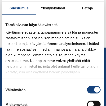
teemana oli kunnioitus. Tänä vuonna teemana on
solidaarisuus. Maailman judopäivää vietetään ympäri
Suostumus
Yksityiskohdat
Tietoja
maailmaa judon perustajan Jigoro Kanon
syntymäpäivänä 28.10. Vaikeista ajoista selvitään
yhdessä Koko ihmiskunta on kärsinyt kuukausien ajan
Tämä sivusto käyttää evästeitä
Covid-19-pandemista. Jokainen epidemia -aalto on
Käytämme evästeitä tarjoamamme sisällön ja mainosten
näyttänyt oleva viimeinen, mutta seuraava aalto on aina
räätälöimiseen, sosiaalisen median ominaisuuksien
ilmennyt toisen päätyttyä. Pandemian lisäksi useat […]
tukemiseen ja kävijämäärämme analysoimiseen. Lisäksi
jaamme sosiaalisen median, mainosalan ja analytiikka-
Yhteystiedot
alan kumppaneillemme tietoja siitä, miten käytät
sivustoamme. Kumppanimme voivat yhdistää näitä
Suomen Judoliitto
tietoja muihin tietoihin, joita olet antanut heille tai joita on
Olympiastadion
kerätty, kun olet käyttänyt heidän palvelujaan.
Paavo Nurmen tie 1
00250 Helsinki
Suostumuksen
Puh.
050-384 7563
Välttämätön
valinta
Soittoaika 8.00 – 15.30
toimisto@judo.fi
Mieltymykset