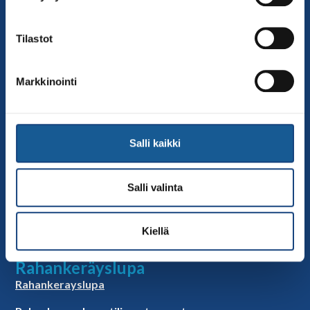
Sivut
Yhteystiedot
Tilastot
Judoliiton henkilöstö
Hallitus
Markkinointi
Jäsenseurat
Kumppanit
Tapahtumakalenteri
Salli kaikki
Linkkejä
Judoliiton uutiset
Salli valinta
Materiaalit
Judoliiton vanhat sivut
Kiellä
Selosteet
Rahankeräyslupa
Rahankerayslupa