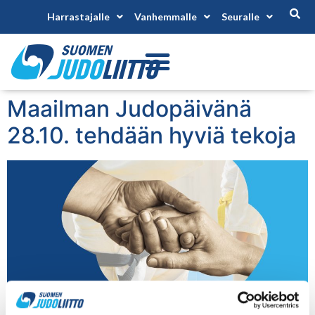
Harrastajalle
Vanhemmalle
Seuralle
Maailman Judopäivänä
28.10. tehdään hyviä tekoja
Maailman judopäivää on vietetty vuodesta 2011, jolloin