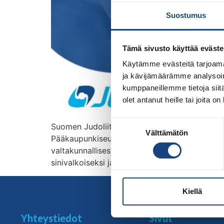
Suostumus
Tämä sivusto käyttää eväste
Käytämme evästeitä tarjoama
ja kävijämäärämme analysoim
kumppaneillemme tietoja siitä
olet antanut heille tai joita o
Suostumuksen
Suomen Judoliitto jatkaa keväällä alkanutta u
Välttämätön
valinta
Pääkaupunkiseudun Urheiluakatemia sekä val
valtakunnallisesti 10 000 jäseneen sekä palau
sinivalkoiseksi ja saanut tavaramerkin – JUD
Kiellä
Yhteystiedot
Sivut