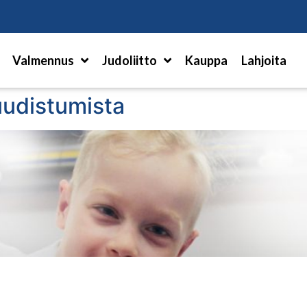
Hae
Valmennus
Judoliitto
Kauppa
Lahjoita
udistumista