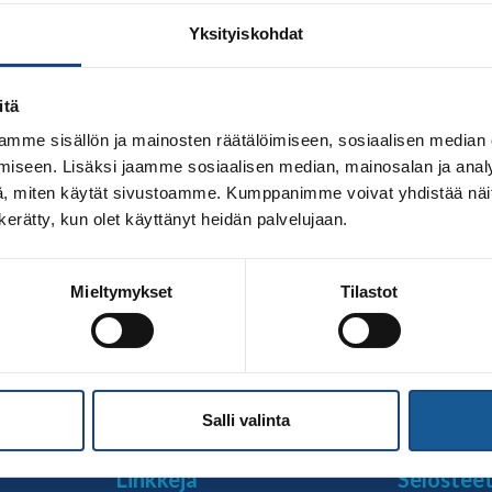
Yksityiskohdat
itä
mme sisällön ja mainosten räätälöimiseen, sosiaalisen median
iseen. Lisäksi jaamme sosiaalisen median, mainosalan ja analy
, miten käytät sivustoamme. Kumppanimme voivat yhdistää näitä t
n kerätty, kun olet käyttänyt heidän palvelujaan.
udistumista, johon liittyy hallintorakennemuutokset, rahoitu
Mieltymykset
Tilastot
takunnallinen markkinointikampanja. Uuden kampanjan tavo
ttaa Suomen judo takaisin arvokisamitalikantaan. Judoliito
O.fi. Uudet verkkosivut ovat saaneet saman nimen ja löytyvä
Salli valinta
Linkkejä
Selostee