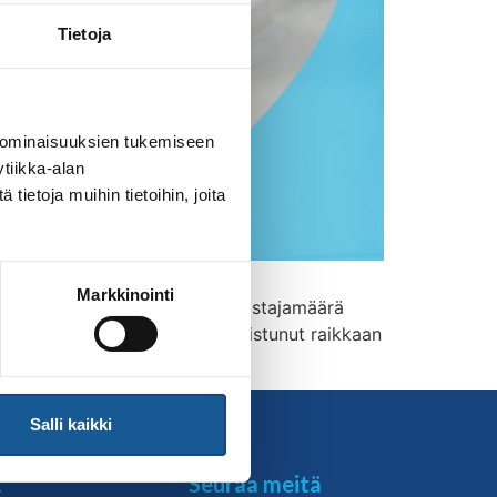
Tietoja
 ominaisuuksien tukemiseen
tiikka-alan
ietoja muihin tietoihin, joita
sratkaisut, valmennusasiat,
Markkinointi
itteena on nostaa judon harrastajamäärä
n koko visuaalinen ilme on uudistunut raikkaan
t myös osoitteesta: […]
Salli kaikki
t
Seuraa meitä