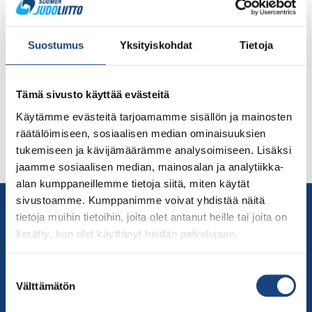
Suomalaisten European Open -turnaus Prahassa ei
tuonut suomalaismenestystä lauantaina 5.3.2022.
Suostumus
Yksityiskohdat
Tietoja
Suomea lauantaina edustivat alle 63 kg:n painoluokassa
otellut Emilia Kanerva Kirkkonummen Judoseurasta. Hän
kärsi tappion kolmella varoituksella Slovenian Lia
Tämä sivusto käyttää evästeitä
Ludvikia vastaan häviten näin Ipponilla jatkoajalla.
Ennakkoon WRL:n mukaan sijoitettu Riihimäen
Käytämme evästeitä tarjoamamme sisällön ja mainosten
Judoseuran Luukas Saha aloitti urakkansa toiselta
räätälöimiseen, sosiaalisen median ominaisuuksien
kierrokselta, mutta hävisi ottelunsa Ipponilla Israelin
tukemiseen ja kävijämäärämme analysoimiseen. Lisäksi
Yarin Menagedille, joka […]
jaamme sosiaalisen median, mainosalan ja analytiikka-
alan kumppaneillemme tietoja siitä, miten käytät
sivustoamme. Kumppanimme voivat yhdistää näitä
Yhteystiedot
tietoja muihin tietoihin, joita olet antanut heille tai joita on
Suomen Judoliitto
kerätty, kun olet käyttänyt heidän palvelujaan.
Olympiastadion
Paavo Nurmen tie 1
Suostumuksen
00250 Helsinki
Välttämätön
valinta
Puh.
050-384 7563