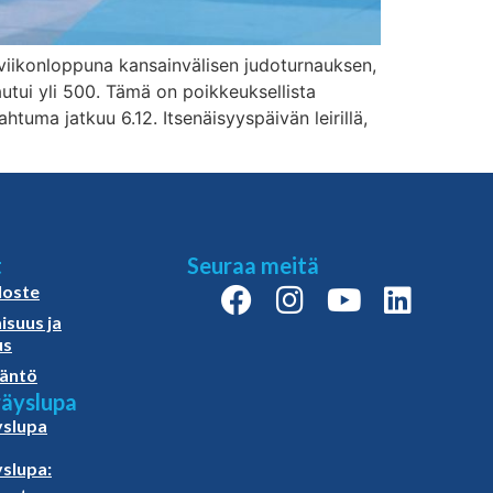
 viikonloppuna kansainvälisen judoturnauksen,
autui yli 500. Tämä on poikkeuksellista
uma jatkuu 6.12. Itsenäisyyspäivän leirillä,
t
Seuraa meitä
loste
isuus ja
us
äntö
äyslupa
slupa
slupa: