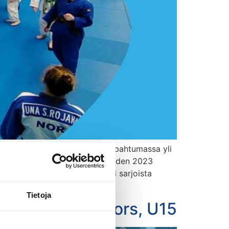
a Baltic Sea Championships -tapahtumassa yli
judolupauksille oman maansa vuoden 2023
, vaan U17 ja U20, mikä poisti sarjoista
Tietoja
links U18, seniors, U15