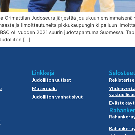
ssa Orimattilan Judoseura järjestää joulukuun ensimmäisenä
 maasta ja ilmoittautuneita pikkukaupungin kilpailuun ilmoitt
 BSC oli vuoden 2021 suurin judotapahtuma Suomessa. Tapaht
udoliiton […]
Linkkejä
Selostee
Judoliiton uutiset
Rekisterise
ö
Materiaalit
Yhdenverta
vastuullisu
Judoliiton vanhat sivut
Evästekäyt
Rahanker
Rahankeray
i
Rahankeray