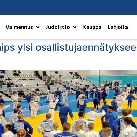
Hae
Valmennus
Judoliitto
Kauppa
Lahjoita
ps ylsi osallistujaennätyksee