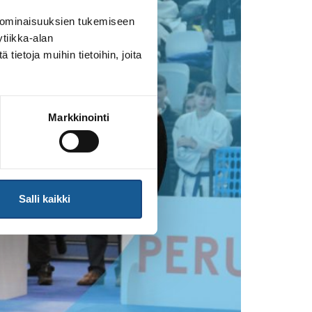
 ominaisuuksien tukemiseen
tiikka-alan
ietoja muihin tietoihin, joita
Markkinointi
Salli kaikki