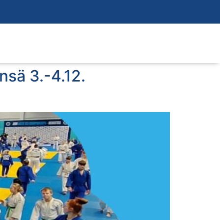
nsä 3.-4.12.