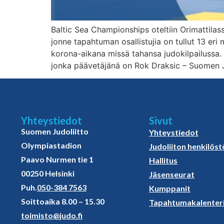
Baltic Sea Championships oteltiin Orimattila
jonne tapahtuman osallistujia on tullut 13 eri
korona-aikana missä tahansa judokilpailussa.
jonka päävetäjänä on Rok Draksic – Suomen J
Yhteystiedot
Sivut
Suomen Judoliitto
Yhteystiedot
Olympiastadion
Judoliiton henkilöst
Paavo Nurmen tie 1
Hallitus
00250 Helsinki
Jäsenseurat
Puh.
050-384 7563
Kumppanit
Soittoaika 8.00 – 15.30
Tapahtumakalenter
toimisto@judo.fi