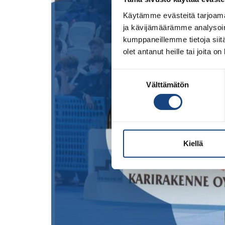
Käytämme evästeitä tarjoama
ja kävijämäärämme analysoim
kumppaneillemme tietoja siitä
olet antanut heille tai joita o
Suostumuksen
Välttämätön
valinta
Kiellä