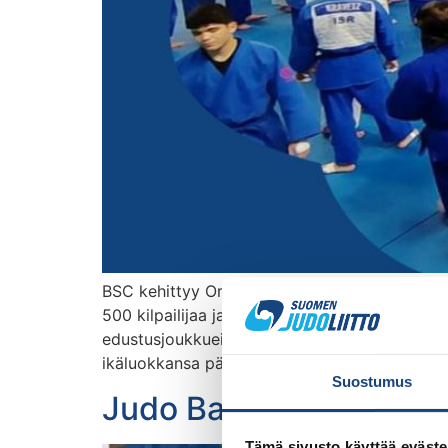
BSC kehittyy Orimattilan Judoseura onnistui p
500 kilpailijaa ja valmentajaa. Uudistuneet 
edustusjoukkueisiin. Eri maiden valmentajien 
ikäluokkansa päättävät urheilijat, jolloin tulok
Suostumus
Judo Baltic Sea Champi
Tämä sivusto käyttää eväste