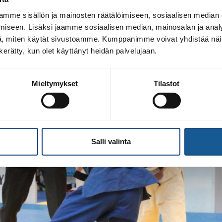
mme sisällön ja mainosten räätälöimiseen, sosiaalisen median
iseen. Lisäksi jaamme sosiaalisen median, mainosalan ja analy
, miten käytät sivustoamme. Kumppanimme voivat yhdistää näitä t
n kerätty, kun olet käyttänyt heidän palvelujaan.
Mieltymykset
Tilastot
Salli valinta