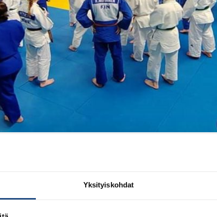
alvelemaan pääosin kansainvälisiä kilpailijoita kuhisevass
ikäluokkajaot toimivat näyttökilpailuina myös ulkomaisille 
toiveesta nuorten ikäluokat U18 ja U21 eivät olleet käytössä
set […]
Yksityiskohdat
onships in Orimattila – photo 
itä