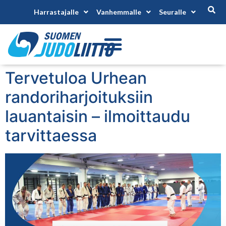
Harrastajalle
Vanhemmalle
Seuralle
Tervetuloa Urhean
randoriharjoituksiin
lauantaisin – ilmoittaudu
tarvittaessa