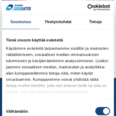
Lauantaisin Judoliitto järjestää Urheassa kaksi avointa
yhteisharjoitusta klo 10-12 ja 14:30-16. Kaikki
Suostumus
Yksityiskohdat
Tietoja
kilpajudokat seuravalmentajineen sekä henkilökohtaiset
valmentajat ovat tervetulleita. Urheassa noudatetaan
yleisiä koronapandemian aikaisia hygieniaohjeita, jotka
Tämä sivusto käyttää evästeitä
löydät täältä. Mikäli sinulla ei ole pysyvää kulkulupaa,
Käytämme evästeitä tarjoamamme sisällön ja mainosten
niin ilmoittaudu ennakkoon lomakkeella perjantaisin klo
räätälöimiseen, sosiaalisen median ominaisuuksien
12 mennessä. Katso Judoliiton sivuilta kalenterimerkintä,
tukemiseen ja kävijämäärämme analysoimiseen. Lisäksi
klikkaa sitä, täytä lomake ja lähetä ennakkoon
jaamme sosiaalisen median, mainosalan ja analytiikka-
valmentajille. Seuraavat […]
alan kumppaneillemme tietoja siitä, miten käytät
sivustoamme. Kumppanimme voivat yhdistää näitä
Yhteystiedot
tietoja muihin tietoihin, joita olet antanut heille tai joita on
kerätty, kun olet käyttänyt heidän palvelujaan.
Suomen Judoliitto
Olympiastadion
Suostumuksen
Paavo Nurmen tie 1
Välttämätön
valinta
00250 Helsinki