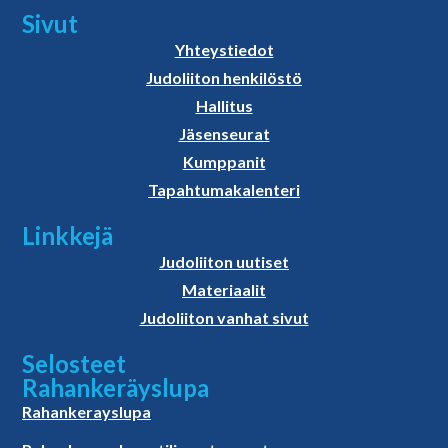
Sivut
Yhteystiedot
Judoliiton henkilöstö
Hallitus
Jäsenseurat
Kumppanit
Tapahtumakalenteri
Linkkejä
Judoliiton uutiset
Materiaalit
Judoliiton vanhat sivut
Selosteet
Rahankeräyslupa
Rahankerayslupa