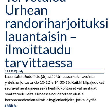
Urhean
randoriharjoituksi
lauantaisin –
ilmoittaudu
tarvittaessa
17.2.2022
oddy
Lauantaisin Judoliitto järjestää Urheassa kaksi avointa
yhteisharjoitusta klo 10-12 ja 14:30-16. Kaikki kilpajudokat
seuravalmentajineen sekä henkilökohtaiset valmentajat
ovat tervetulleita. Urheassa noudatetaan yleisiä
koronapandemian aikaisia hygieniaohjeita, jotka löydät
täältä.