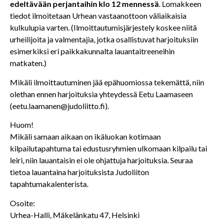
edeltävään
perjantaihin klo 12 mennessä
. Lomakkeen
tiedot ilmoitetaan Urhean vastaanottoon väliaikaisia
kulkulupia varten. (Ilmoittautumisjärjestely koskee niitä
urheilijoita ja valmentajia, jotka osallistuvat harjoituksiin
esimerkiksi eri paikkakunnalta lauantaitreeneihin
matkaten.)
Mikäli ilmoittautuminen jää epähuomiossa tekemättä, niin
olethan ennen harjoituksia yhteydessä Eetu Laamaseen
(eetu.laamanen@judoliitto.fi).
Huom!
Mikäli samaan aikaan on ikäluokan kotimaan
kilpailutapahtuma tai edustusryhmien ulkomaan kilpailu tai
leiri, niin lauantaisin ei ole ohjattuja harjoituksia. Seuraa
tietoa lauantaina harjoituksista Judoliiton
tapahtumakalenterista.
Osoite:
Urhea-Halli, Mäkelänkatu 47, Helsinki