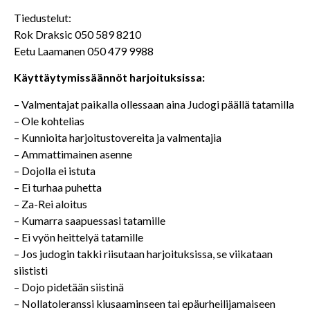
Tiedustelut:
Rok Draksic 050 589 8210
Eetu Laamanen 050 479 9988
Käyttäytymissäännöt harjoituksissa:
– Valmentajat paikalla ollessaan aina Judogi päällä tatamilla
– Ole kohtelias
– Kunnioita harjoitustovereita ja valmentajia
– Ammattimainen asenne
– Dojolla ei istuta
– Ei turhaa puhetta
– Za-Rei aloitus
– Kumarra saapuessasi tatamille
– Ei vyön heittelyä tatamille
– Jos judogin takki riisutaan harjoituksissa, se viikataan
siististi
– Dojo pidetään siistinä
– Nollatoleranssi kiusaaminseen tai epäurheilijamaiseen