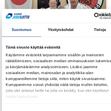
Suostumus
Yksityiskohdat
Tietoja
1.8.2026
Tämä sivusto käyttää evästeitä
Pentti Vauhkoselle harvinainen
huomionosoitus
Käytämme evästeitä tarjoamamme sisällön ja mainosten
räätälöimiseen, sosiaalisen median ominaisuuksien tukemis
ja kävijämäärämme analysoimiseen. Lisäksi jaamme
sosiaalisen median, mainosalan ja analytiikka-alan
kumppaneillemme tietoja siitä, miten käytät sivustoamme.
Kumppanimme voivat yhdistää näitä tietoja muihin tietoihin,
joita olet antanut heille tai joita on kerätty, kun olet käyttänyt
heidän palvelujaan.
Suostumuksen