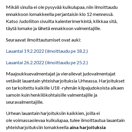
Mikäli sinulla ei ole pysyvää kulkulupaa, niin ilmoittaudu
ennakkoon lomakkeella perjantaisin klo 12 mennessä.
Katso Judoliiton sivuilta kalenterimerkintä, klikkaa sitä,
täytä lomake ja lähetä ennakkoon valmentajille.
Seuraavat ilmoittautumiset ovat auki:
Lauantai 19.2.2022 (ilmoittaudu pe 18.2.)
Lauantai 26.2.2022 (ilmoittaudu pe 25.2.)
Maajoukkuevalmentajat ja vierailevat judovalmentajat
vetävät lauantain yhteisharjoituksia Urheassa. Harjoitukset
on tarkoitettu kaikille U18 -ryhmän kilpajudokoista alkaen
samoin kuin henkilökohtaisille valmentajille ja
seuravalmentajille.
Urhean lauantain harjoituksiin kaikkien, joilla ei
ole voimassaolevaa kulkulupaa, tulee ilmoittautua lauantain
yhteisharjoituksiin lomakkeella
aina harjoituksia