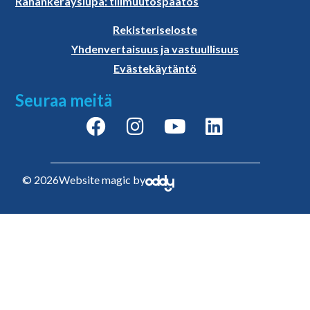
Rahankerayslupa: tilimuutospaatos
Rekisteriseloste
Yhdenvertaisuus ja vastuullisuus
Evästekäytäntö
Seuraa meitä
© 2026
Website magic by