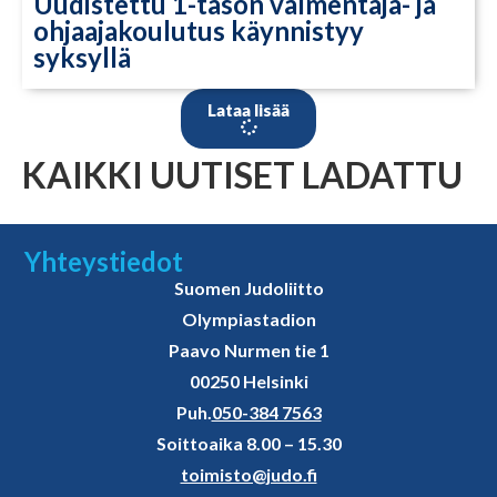
Uudistettu 1-tason valmentaja- ja
ohjaajakoulutus käynnistyy
syksyllä
Lataa lisää
KAIKKI UUTISET LADATTU
Yhteystiedot
Suomen Judoliitto
Olympiastadion
Paavo Nurmen tie 1
00250 Helsinki
Puh.
050-384 7563
Soittoaika 8.00 – 15.30
toimisto@judo.fi