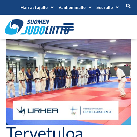
Harrastajalle
Vanhemmalle
Seuralle
Tervetuloa