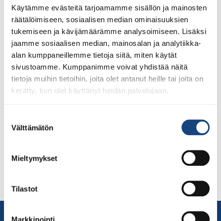
Käytämme evästeitä tarjoamamme sisällön ja mainosten
räätälöimiseen, sosiaalisen median ominaisuuksien
tukemiseen ja kävijämäärämme analysoimiseen. Lisäksi
jaamme sosiaalisen median, mainosalan ja analytiikka-
alan kumppaneillemme tietoja siitä, miten käytät
sivustoamme. Kumppanimme voivat yhdistää näitä
SM-kiitokset ja palautepyyntö Judoliitto kiittää vuoden
tietoja muihin tietoihin, joita olet antanut heille tai joita on
2023 SM-kilpailujen toteuttajaa eli Orimattilan
kerätty, kun olet käyttänyt heidän palvelujaan.
Judoseuraa sekä yhteistyökumppani Ideapark
Lempäälää onnistuneesta tapahtumaviikonlopusta.
Ideapark Lempäälä ja Judoliitto keräävät tapahtumasta
Suostumuksen
Välttämätön
palautetta tulevia kilpailuja ja kilpailujärjestäjiä varten,
valinta
joten käy vastaamassa kyselyyn tästä linkistä.
Vastaamalla 15.3. mennessä osallistut 100 euron
Mieltymykset
arvoisen Ideapark-lahjakortin arvontaan. Järjestäjien
kiitokset ”Yhteistyö eri toimijoiden kanssa onnistui
kiitettävästi ja saimme […]
Tilastot
Yhteystiedot
Markkinointi