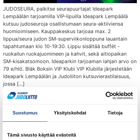
JUDOSEURA, palkitse seurapuurtajat Ideapark
Lempäälän tarjoamilla VIP-lipuilla Ideapark Lempäälä
kutsuu judoseuroja osallistumaan seura-aktiiviensa
huomioimiseen. Kauppakeskus tarjoaa max. 2
lippua/seura judon SM-superviikonloppuna lauantain
tapahtumaan klo 10-19:30. Lippu sisältää buffét -
ruokailun ruokajuomineen ja kahvit, sekä aitiopaikan
SM-kisakatsomoon. Ideaparkin tarjoaman lahjan arvo on
79 e/hlö. Bläk Boksin VIP Klubi VIP Klubilla järjestetään
Ideapark Lempäälän ja Judoliiton kutsuvierastilaisuus,
jossa […]
Kiitosten ja palautteiden
aika judon SM-kisoista
Suostumus
Yksityiskohdat
Tietoja
Tämä sivusto käyttää evästeitä