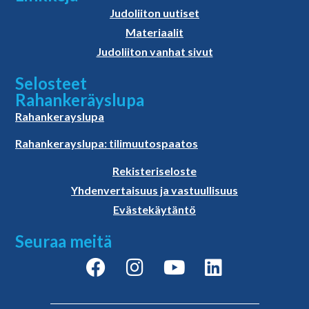
Judoliiton uutiset
Materiaalit
Judoliiton vanhat sivut
Selosteet
Rahankeräyslupa
Rahankerayslupa
Rahankerayslupa: tilimuutospaatos
Rekisteriseloste
Yhdenvertaisuus ja vastuullisuus
Evästekäytäntö
Seuraa meitä