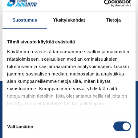
Mikä MoveSensei on? MoveSensei on älypuhelimessa
toimiva, virtuaalinen oppimisympäristö judoheittojen
Suostumus
Yksityiskohdat
Tietoja
opetteluun. Sen avulla heittojen nimiä ja vaiheita
opiskella itsenäisesti. MoveSensei on tarkoitettu
judokalle, joka haluaa kehittää tekniikkaa aktiivisesti ja
Tämä sivusto käyttää evästeitä
seurata omaa kehittymistään pelillisen sovelluksen
avulla. Näin judosalin ulkopuolellakin voi perehtyä
Käytämme evästeitä tarjoamamme sisällön ja mainosten
helposti judoon, vaikka bussia odottaessa, kun sovellus
räätälöimiseen, sosiaalisen median ominaisuuksien
kulkee omassa kännykässä. MoveSensei auttaa
tukemiseen ja kävijämäärämme analysoimiseen. Lisäksi
hahmottamaan voimien suuntia […]
jaamme sosiaalisen median, mainosalan ja analytiikka-
alan kumppaneillemme tietoja siitä, miten käytät
sivustoamme. Kumppanimme voivat yhdistää näitä
Yhteystiedot
tietoja muihin tietoihin, joita olet antanut heille tai joita on
Suomen Judoliitto
kerätty, kun olet käyttänyt heidän palvelujaan.
Olympiastadion
Paavo Nurmen tie 1
Suostumuksen
00250 Helsinki
Välttämätön
valinta
Puh.
050-384 7563