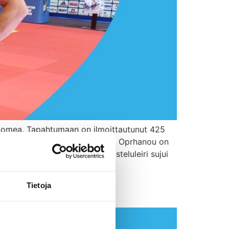
 Suomea. Tapahtumaan on ilmoittautunut 425
aamanen. Laamanen toteaa, että Oprhanou on
enestä selkävammasta ja valmisteluleiri sujui
Tietoja