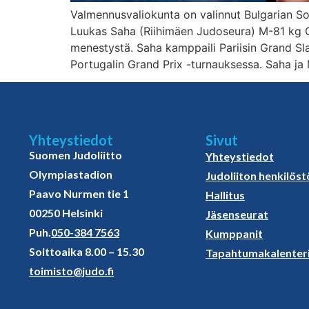
Valmennusvaliokunta on valinnut Bulgarian Sofia
Luukas Saha (Riihimäen Judoseura) M-81 kg 
menestystä. Saha kamppaili Pariisin Grand Sla
Portugalin Grand Prix -turnauksessa. Saha ja
Yhteystiedot
Sivut
Suomen Judoliitto
Yhteystiedot
Olympiastadion
Judoliiton henkilöst
Paavo Nurmen tie 1
Hallitus
00250 Helsinki
Jäsenseurat
Puh.
050-384 7563
Kumppanit
Soittoaika 8.00 – 15.30
Tapahtumakalenter
toimisto@judo.fi