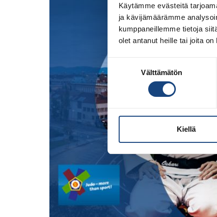
Käytämme evästeitä tarjoama
ja kävijämäärämme analysoim
kumppaneillemme tietoja siitä
olet antanut heille tai joita o
Suostumuksen
Välttämätön
valinta
Kiellä