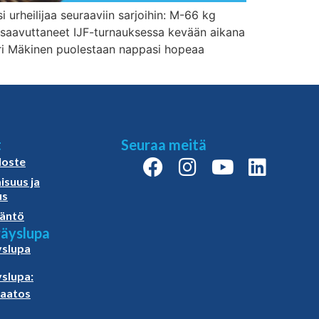
i urheilijaa seuraaviin sarjoihin: M-66 kg
saavuttaneet IJF-turnauksessa kevään aikana
kari Mäkinen puolestaan nappasi hopeaa
t
Seuraa meitä
loste
isuus ja
us
äntö
äyslupa
slupa
slupa:
paatos