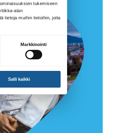
 ominaisuuksien tukemiseen
tiikka-alan
ietoja muihin tietoihin, joita
Markkinointi
Salli kaikki