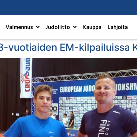
Hae
Valmennus
Judoliitto
Kauppa
Lahjoita
8-vuotiaiden EM-kilpailuissa 