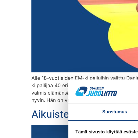
Alle 18-vuotiaiden EM-kilpailuihin valittu 
kilpailijaa 40 eri maasta. Danielin valment
valmis elämänsä ensimmäisiin, kansainvälisiin 
hyvin. Hän on valmis kohtaamaan ensimmäisell
Aikuisten EM-joukkue S
Suostumus
Tämä sivusto käyttää eväste