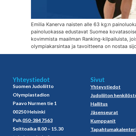
Emilia Kanerva naisten alle 63 kg:n painoluo
painoluokassa edustavat Suomea kovatasoises
kovimmista maailman Ranking-kilpailuista, jo
olympiakarsintaa ja tavoitteena on nostaa sijo
Yhteystiedot
Sivut
Suomen Judoliitto
Yhteystiedot
Olympiastadion
Judoliiton henkilöst
Paavo Nurmen tie 1
Hallitus
00250 Helsinki
Jäsenseurat
Puh.
050-384 7563
Kumppanit
Soittoaika 8.00 – 15.30
Tapahtumakalenter