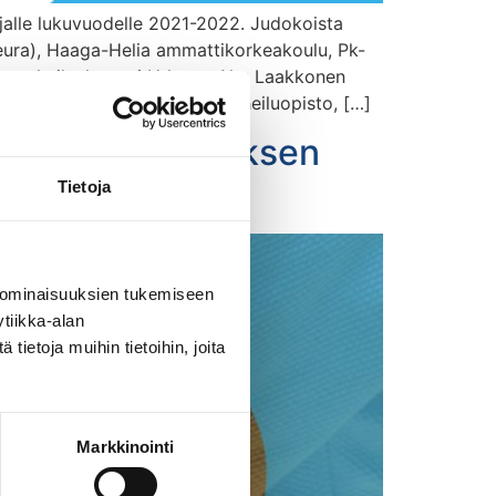
ijalle lukuvuodelle 2021-2022. Judokoista
ura), Haaga-Helia ammattikorkeakoulu, Pk-
dun urheiluakatemi Urhea – Aku Laakkonen
ura Bodonos), Kisakallion Urheiluopisto, […]
isen IJF-turnauksen
Tietoja
 ominaisuuksien tukemiseen
tiikka-alan
ietoja muihin tietoihin, joita
Markkinointi