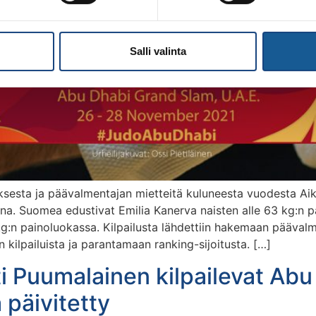
Salli valinta
esta ja päävalmentajan mietteitä kuluneesta vuodesta Aiku
puna. Suomea edustivat Emilia Kanerva naisten alle 63 kg:
g:n painoluokassa. Kilpailusta lähdettiin hakemaan päävalme
kilpailuista ja parantamaan ranking-sijoitusta. […]
ti Puumalainen kilpailevat Ab
 päivitetty