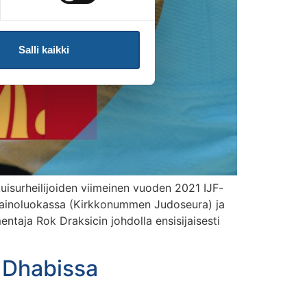
Salli kaikki
isurheilijoiden viimeinen vuoden 2021 IJF-
n painoluokassa (Kirkkonummen Judoseura) ja
ntaja Rok Draksicin johdolla ensisijaisesti
u Dhabissa