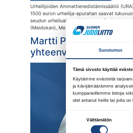
Urheilijoiden Ammattienedistämissäätiö (URA)
1500 euron urheilija-apurahan saavat lukuv
seudun urheiluakatemia Urhea – Emilia Kaner
(Meidokan), Metropolia ammattikorkeakoulu, P
Martti Puumalainen 7.
yhteenveto
Suostumus
Tämä sivusto käyttää eväste
Käytämme evästeitä tarjoama
ja kävijämäärämme analysoim
kumppaneillemme tietoja siitä
olet antanut heille tai joita o
Suostumuksen
Välttämätön
valinta