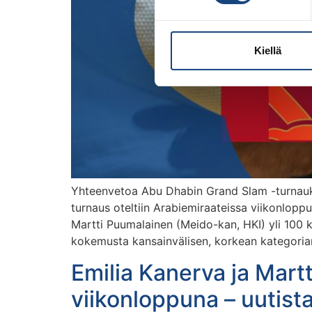
Kiellä
Yhteenvetoa Abu Dhabin Grand Slam -turnauks
turnaus oteltiin Arabiemiraateissa viikonlop
Martti Puumalainen (Meido-kan, HKI) yli 100 k
kokemusta kansainvälisen, korkean kategorian 
Emilia Kanerva ja Mart
viikonloppuna – uutista