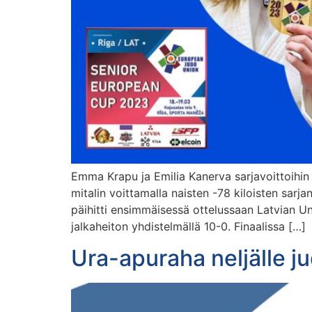
Emma Krapu ja Emilia Kanerva sarjavoittoihi
mitalin voittamalla naisten -78 kiloisten sarj
päihitti ensimmäisessä ottelussaan Latvian Un
jalkaheiton yhdistelmällä 10-0. Finaalissa […]
Ura-apuraha neljälle j