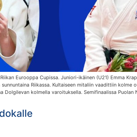
n Riikan Eurooppa Cupissa. Juniori-ikäinen (U21) Emma Kra
an sunnuntaina Riikassa. Kultaiseen mitaliin vaadittiin kolm
a Dolgilevan kolmella varoituksella. Semifinaalissa Puolan
udokalle