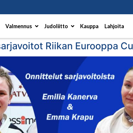
Hae
Valmennus
Judoliitto
Kauppa
Lahjoita
sarjavoitot Riikan Eurooppa C