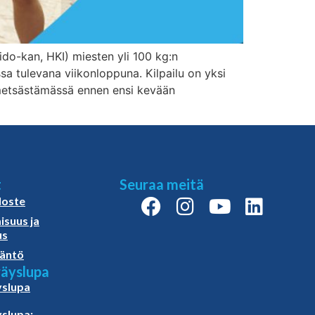
do-kan, HKI) miesten yli 100 kg:n
 tulevana viikonloppuna. Kilpailu on yksi
ä metsästämässä ennen ensi kevään
t
Seuraa meitä
loste
isuus ja
us
äntö
äyslupa
slupa
slupa: