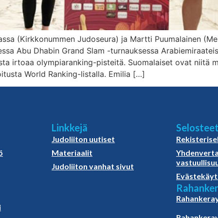
kassa (Kirkkonummen Judoseura) ja Martti Puumalainen (Mei
sa Abu Dhabin Grand Slam -turnauksessa Arabiemiraateissa
ista irtoaa olympiaranking-pisteitä. Suomalaiset ovat niit
itusta World Ranking-listalla. Emilia […]
Linkkejä
Selostee
Judoliiton uutiset
Rekisterise
ö
Materiaalit
Yhdenverta
vastuullisu
Judoliiton vanhat sivut
Evästekäyt
Rahanker
Rahankeray
i
Rahankeray