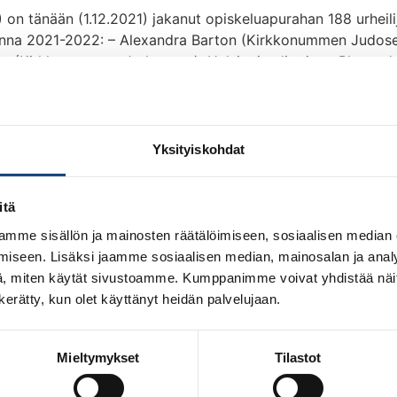
 on tänään (1.12.2021) jakanut opiskeluapurahan 188 urheil
uonna 2021-2022: – Alexandra Barton (Kirkkonummen Judose
va (Kirkkonummen Judoseura), Helsingin yliopisto, Pk-seu
k-seudun urheiluakatemia Urhea – Valtteri Olin (Voimailuse
 Abu Dhabissa – vuoden viime
Yksityiskohdat
itä
mme sisällön ja mainosten räätälöimiseen, sosiaalisen median
iseen. Lisäksi jaamme sosiaalisen median, mainosalan ja analy
, miten käytät sivustoamme. Kumppanimme voivat yhdistää näitä t
n kerätty, kun olet käyttänyt heidän palvelujaan.
Mieltymykset
Tilastot