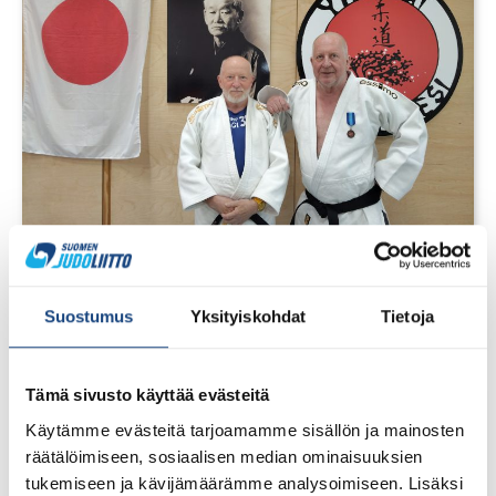
1.8.2026
Pentti Vauhkoselle harvinainen
huomionosoitus
Suostumus
Yksityiskohdat
Tietoja
Tämä sivusto käyttää evästeitä
Käytämme evästeitä tarjoamamme sisällön ja mainosten
räätälöimiseen, sosiaalisen median ominaisuuksien
tukemiseen ja kävijämäärämme analysoimiseen. Lisäksi