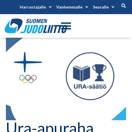
Harrastajalle
Vanhemmalle
Seuralle
Ura-apuraha