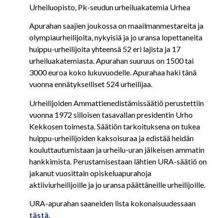
Urheiluopisto, Pk-seudun urheiluakatemia
Urhea
Apurahan saajien joukossa on maailmanmestareita ja
olympiaurheilijoita, nykyisiä ja jo uransa lopettaneita
huippu-urheilijoita yhteensä 52 eri lajista ja 17
urheiluakatemiasta. Apurahan suuruus on 1500 tai
3000 euroa koko lukuvuodelle. Apurahaa haki tänä
vuonna ennätykselliset 524 urheilijaa.
Urheilijoiden Ammattienedistämissäätiö perustettiin
vuonna 1972 silloisen tasavallan presidentin Urho
Kekkosen toimesta. Säätiön tarkoituksena on tukea
huippu-urheilijoiden kaksoisuraa ja edistää heidän
kouluttautumistaan ja urheilu-uran jälkeisen ammatin
hankkimista. Perustamisestaan lähtien URA-säätiö on
jakanut vuosittain opiskeluapurahoja
aktiiviurheilijoille ja jo uransa päättäneille urheilijoille.
URA-apurahan saaneiden lista kokonaisuudessaan
tästä.