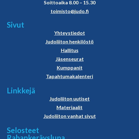
Soittoaika 8.00 – 15.30
toimisto@judo.fi
Sivut
Yhteystiedot
Judoliiton henkilöstö
Hallitus
Jäsenseurat
Kumppanit
Tapahtumakalenteri
Linkkejä
Judoliiton uutiset
Materiaalit
Judoliiton vanhat sivut
Selosteet
Rahankeräyslupa