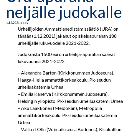
neljälle judokalle
1.12.2021
oddy
Urheilijoiden Ammattienedistämissäätiö (URA) on
tänään (1.12.2021) jakanut opiskeluapurahan 188
urheilijalle lukuvuodelle 2021-2022.
Judokoista 1500 euron urheilija-apurahan saavat
lukuvuonna 2021-2022:
– Alexandra Barton (Kirkkonummen Judoseura),
Haaga-Helia ammattikorkeakoulu, Pk-seudun
urheiluakatemia Urhea
– Emilia Kanerva (Kirkkonummen Judoseura),
Helsingin yliopisto, Pk-seudun urheiluakatemi Urhea
– Aku Laakkonen (Meidokan), Metropolia
ammattikorkeakoulu, Pk-seudun urheiluakatemia
Urhea
– Valtteri Olin (
Voimailuseura Bodonos),
Kisakallion