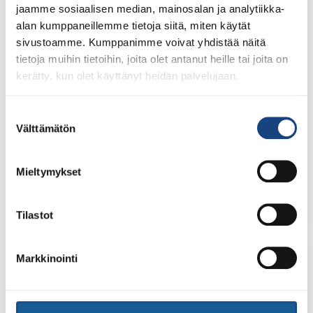
jaamme sosiaalisen median, mainosalan ja analytiikka-
alan kumppaneillemme tietoja siitä, miten käytät
sivustoamme. Kumppanimme voivat yhdistää näitä
tietoja muihin tietoihin, joita olet antanut heille tai joita on
kerätty, kun olet käyttänyt heidän palvelujaan.
Suostumuksen
Välttämätön
valinta
23.7.2026
Tuomariraportti Swedish A-Judo/VI
Mieltymykset
Open 2026, 14.-17.5.2026,
Lindesberg, Ruotsi
Tilastot
Markkinointi