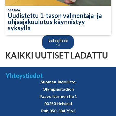
30.6.2026
Uudistettu 1-tason valmentaja- ja
ohjaajakoulutus käynnistyy
syksyllä
Lataa lisää
KAIKKI UUTISET LADATTU
Yhteystiedot
Suomen Judoliitto
Olympiastadion
Paavo Nurmen tie 1
00250 Helsinki
Puh.
050-384 7563