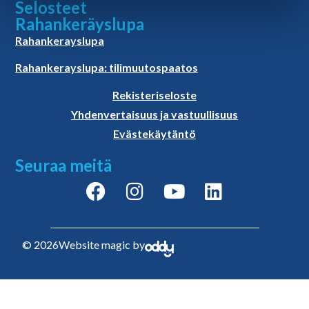
Selosteet
Rahankeräyslupa
Rahankerayslupa
Rahankerayslupa: tilimuutospaatos
Rekisteriseloste
Yhdenvertaisuus ja vastuullisuus
Evästekäytäntö
Seuraa meitä
© 2026
Website magic by