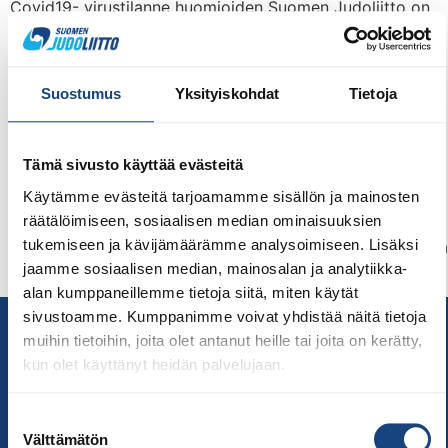
Covid19- virustilanne huomioiden Suomen Judoliitto on
samassa rintamassa yhdessä muiden kamppailulajien
kanssa toteuttamassa vastuullista toimintaa
koronapandemian huomioimisessa judoseurojen ja
Suostumus
Yksityiskohdat
Tietoja
harjoitusryhmiensä toiminnassa. Olympiakomitea ja
kamppailulajit kannustavat ottamaan koronarokotteen.
Hankkimalla rokotesuojan jokainen voi suojella omaa ja
Tämä sivusto käyttää evästeitä
muiden terveyttä sekä samalla auttaa yhteiskuntaa ja
Käytämme evästeitä tarjoamamme sisällön ja mainosten
urheilua/liikuntaa pysymään avattuna. Tulosta pdf-
räätälöimiseen, sosiaalisen median ominaisuuksien
tiedote tästä:
tukemiseen ja kävijämäärämme analysoimiseen. Lisäksi
Vastuullisuustiedote_koronaohje_SJL21.10.2021_judoseura
jaamme sosiaalisen median, mainosalan ja analytiikka-
Vastuu harjoitustoiminnasta on […]
alan kumppaneillemme tietoja siitä, miten käytät
sivustoamme. Kumppanimme voivat yhdistää näitä tietoja
Yhteystiedot
muihin tietoihin, joita olet antanut heille tai joita on kerätty,
Suomen Judoliitto
kun olet käyttänyt heidän palvelujaan.
Olympiastadion
Paavo Nurmen tie 1
Suostumuksen
00250 Helsinki
Välttämätön
valinta