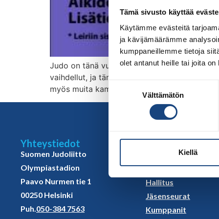
Tämä sivusto käyttää eväste
Käytämme evästeitä tarjoama
ja kävijämäärämme analysoim
kumppaneillemme tietoja siitä
olet antanut heille tai joita o
Judo on tänä vuonna pitkästä aikaa mukana Su
vaihdellut, ja tämän vuoden leirillä ovat judo
Suostumuksen
myös muita kamppailulajeja sekä vieraillaan S
Välttämätön
valinta
Yhteystiedot
Sivut
Kiellä
Suomen Judoliitto
Yhteystiedot
Olympiastadion
Judoliiton henkilöst
Paavo Nurmen tie 1
Hallitus
00250 Helsinki
Jäsenseurat
Puh.
050-384 7563
Kumppanit