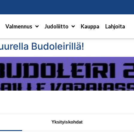
Hae
Valmennus
Judoliitto
Kauppa
Lahjoita
rella Budoleirillä!
Yksityiskohdat