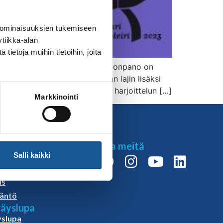
 ominaisuuksien tukemiseen
tiikka-alan
ietoja muihin tietoihin, joita
ella mukana olevien lajien kokoonpano on
o. Leirillä harjoitellaan oman lajin lisäksi
usien kavereiden kanssa ehtii harjoittelun […]
Markkinointi
t
Seuraa meitä
Salli kaikki
loste
isuus ja
us
äntö
äyslupa
slupa