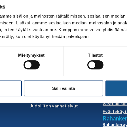
itä
mme sisällön ja mainosten räätälöimiseen, sosiaalisen median
iseen. Lisäksi jaamme sosiaalisen median, mainosalan ja analy
, miten käytät sivustoamme. Kumppanimme voivat yhdistää näitä t
n kerätty, kun olet käyttänyt heidän palvelujaan.
urella Budoleirillä 9.-11.6.2023 Tampereella. Vuosien varr
n lisäksi mukana aikido, taido, WT taekwondo ja ITF Taekwon-D
ärkänniemessä tai Flowparikissa. Myös kesäistä hengailua u
Mieltymykset
Tilastot
Linkkejä
Selostee
Salli valinta
Judoliiton uutiset
Rekisterise
ö
Materiaalit
Yhdenverta
vastuullisu
Judoliiton vanhat sivut
Evästekäyt
Rahanker
Rahankeray