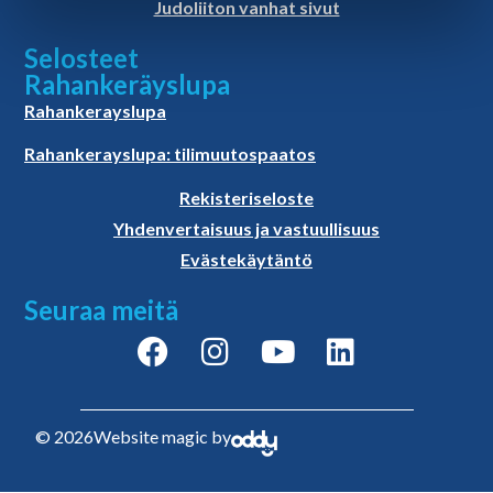
Judoliiton vanhat sivut
Selosteet
Rahankeräyslupa
Rahankerayslupa
Rahankerayslupa: tilimuutospaatos
Rekisteriseloste
Yhdenvertaisuus ja vastuullisuus
Evästekäytäntö
Seuraa meitä
© 2026
Website magic by