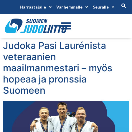
Harrastajalle
Vanhemmalle
Seuralle
Judoka Pasi Laurénista
veteraanien
maailmanmestari – myös
hopeaa ja pronssia
Suomeen