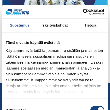
MM-kultaa Laurénille, hopeaa Tuomennorolle ja pronssia
Suostumus
Yksityiskohdat
Tietoja
Kokkoselle veteraanien MM-kilpailuista Krakovasta Pasi
Laurén (Tampereen Judo) otteli judon veteraanien MM-
kilpailussa Krakovassa maailman mestariksi miesten
Tämä sivusto käyttää evästeitä
ikäluokassa M5, alle 73 kg lauantaina 10.9.2022. 51-
Käytämme evästeitä tarjoamamme sisällön ja mainosten
vuotias Laurén voitti finaalissa Brasilian Vladis Anjosin
räätälöimiseen, sosiaalisen median ominaisuuksien
tiukassa jatkoaikaottelun viidennellä minuutilla Ipponin
tukemiseen ja kävijämäärämme analysoimiseen. Lisäksi
arvoisella suorituksella. Tamperelainen voitti näin kaikki
jaamme sosiaalisen median, mainosalan ja analytiikka-
kolme otteluaan. Katso uuvuttava finaaliottelu IJF:n
alan kumppaneillemme tietoja siitä, miten käytät
sivuilta täältä. […]
sivustoamme. Kumppanimme voivat yhdistää näitä
tietoja muihin tietoihin, joita olet antanut heille tai joita on
Yhteystiedot
kerätty, kun olet käyttänyt heidän palvelujaan.
Suomen Judoliitto
Olympiastadion
Suostumuksen