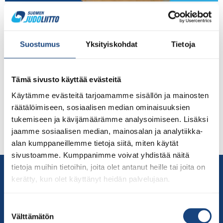
Judoliiton, alle 21-vuotiaiden kahdeksan
edustusurheilijaa on parhaillaan valmistautumassa
Espanjan Malagassa, jossa otellaan kaksipäiväinen
Suostumus
Yksityiskohdat
Tietoja
European Cup -turnaus. Valmentajina matkalla ovat
valmennuspäällikkö Jaana Jokinen ja nuorten
olympiavalmentaja Eetu Laamanen. Kilpailijoita 29 eri
Tämä sivusto käyttää evästeitä
maasta yhteensä 343. Voit seurata otteluiden live-
lähetyksiä täältä:
Käytämme evästeitä tarjoamamme sisällön ja mainosten
https://live.ijf.org/cont_cup_jun_esp2022/overview
räätälöimiseen, sosiaalisen median ominaisuuksien
21.05.2022 lauantaina ottelevat: -78 kg Emma Krapu,
tukemiseen ja kävijämäärämme analysoimiseen. Lisäksi
Vantaan Jukara -70 kg Anni Narva, Oulun Judokerho
jaamme sosiaalisen median, mainosalan ja analytiikka-
-63 […]
alan kumppaneillemme tietoja siitä, miten käytät
sivustoamme. Kumppanimme voivat yhdistää näitä
tietoja muihin tietoihin, joita olet antanut heille tai joita on
Yhteystiedot
kerätty, kun olet käyttänyt heidän palvelujaan.
Suomen Judoliitto
Olympiastadion
Suostumuksen
Paavo Nurmen tie 1
Välttämätön
valinta