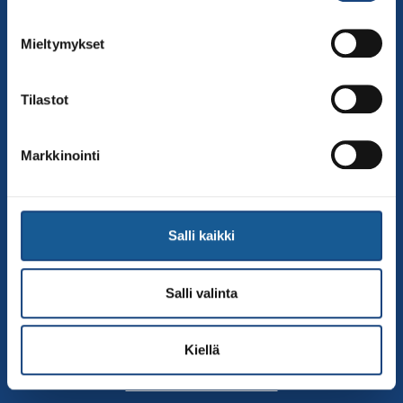
00250 Helsinki
Puh.
050-384 7563
Mieltymykset
Soittoaika 8.00 – 15.30
toimisto@judo.fi
Tilastot
Sivut
Yhteystiedot
Markkinointi
Judoliiton henkilöstö
Hallitus
Jäsenseurat
Salli kaikki
Kumppanit
Tapahtumakalenteri
Salli valinta
Linkkejä
Judoliiton uutiset
Kiellä
Materiaalit
Judoliiton vanhat sivut