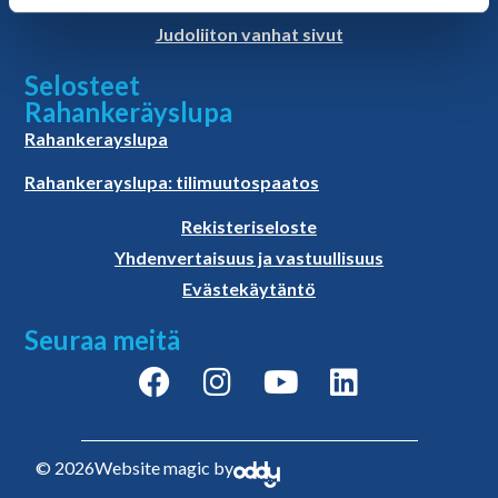
Materiaalit
Judoliiton vanhat sivut
Selosteet
Rahankeräyslupa
Rahankerayslupa
Rahankerayslupa: tilimuutospaatos
Rekisteriseloste
Yhdenvertaisuus ja vastuullisuus
Evästekäytäntö
Seuraa meitä
© 2026
Website magic by