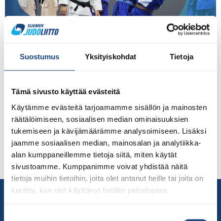
Perinteinen edustusvalmennuksen joululeiri Pajulahdessa
Suostumus
Yksityiskohdat
Tietoja
27. – 30.12. on kaikkien ikäluokkien yhteisleiri. Samalla
uusille U18 ikäluokkaan siirtyville ensimmäinen
edustusvalmennusleiri. Kaikki U18 joululeirille saapuvat
Tämä sivusto käyttää evästeitä
täyttävät sähköisesti hakemuksen
maajoukkuevalmennukseen: sekä uudet että jo
Käytämme evästeitä tarjoamamme sisällön ja mainosten
valmennusryhmään tai maajoukkueeseen kuuluvat. Jo
räätälöimiseen, sosiaalisen median ominaisuuksien
ryhmään kuuluvat ja aikaisemmin täyttäneet tekevät sen
tukemiseen ja kävijämäärämme analysoimiseen. Lisäksi
uudestaan koska tiedot päivitetään ajan tasalle. Kaikki
jaamme sosiaalisen median, mainosalan ja analytiikka-
jo leirityksessä olevat jatkavat ryhmässä. Leiriryhmän
alan kumppaneillemme tietoja siitä, miten käytät
[…]
sivustoamme. Kumppanimme voivat yhdistää näitä
tietoja muihin tietoihin, joita olet antanut heille tai joita on
kerätty, kun olet käyttänyt heidän palvelujaan.
Yhteystiedot
Suomen Judoliitto
Suostumuksen