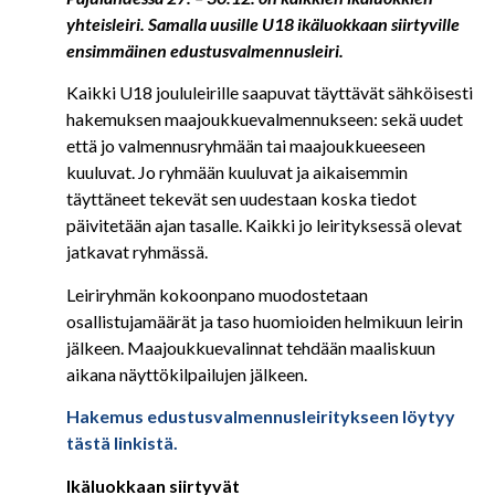
yhteisleiri. Samalla uusille U18 ikäluokkaan siirtyville
ensimmäinen edustusvalmennusleiri.
Kaikki U18 joululeirille saapuvat täyttävät sähköisesti
hakemuksen maajoukkuevalmennukseen: sekä uudet
että jo valmennusryhmään tai maajoukkueeseen
kuuluvat. Jo ryhmään kuuluvat ja aikaisemmin
täyttäneet tekevät sen uudestaan koska tiedot
päivitetään ajan tasalle. Kaikki jo leirityksessä olevat
jatkavat ryhmässä.
Leiriryhmän kokoonpano muodostetaan
osallistujamäärät ja taso huomioiden helmikuun leirin
jälkeen. Maajoukkuevalinnat tehdään maaliskuun
aikana näyttökilpailujen jälkeen.
Hakemus edustusvalmennusleiritykseen löytyy
tästä linkistä.
Ikäluokkaan siirtyvät