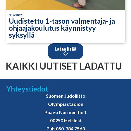
30.6.2026
Uudistettu 1-tason valmentaja- ja
ohjaajakoulutus käynnistyy
syksyllä
Lataa lisää
KAIKKI UUTISET LADATTU
Yhteystiedot
Suomen Judoliitto
Olympiastadion
Paavo Nurmen tie 1
00250 Helsinki
Puh.
050-384 7563