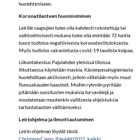
huolehtimiseen.
Koronatilanteen huomioiminen
Leirille saapujien tulee olla kahdesti rokotettuja tai
vaihtoehtoisesti mukana tulee olla enintään 72 tuntia
tuore todistus negatiivisesta koronatestituloksesta.
Myös todistus sairastetusta covid-19 taudista kelpaa.
Liikuntakeskus Pajulahden yleisissä tiloissa
liikuttaessa käytetään maskia. Käsienpesuhygieniasta
huolehditaan aktiivisesti, jolloin vältetään myös muut
flunssakauden haasteet. Muihin ryhmiin pyritään
pitämään suositusten mukaisia turvavälejä ja
noudatetaan muutenkin vallitsevia ohjeistuksia
tartuntatautien välttämiseksi.
Leiriohjelma ja ilmoittautuminen
Leirin ohjelman löydät tästä
ChristmasCamp_Pajulahti2021_kaikki