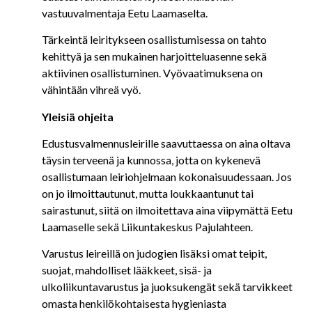
vastuuvalmentaja Eetu Laamaselta.
Tärkeintä leiritykseen osallistumisessa on tahto
kehittyä ja sen mukainen harjoitteluasenne sekä
aktiivinen osallistuminen. Vyövaatimuksena on
vähintään vihreä vyö.
Yleisiä ohjeita
Edustusvalmennusleirille saavuttaessa on aina oltava
täysin terveenä ja kunnossa, jotta on kykenevä
osallistumaan leiriohjelmaan kokonaisuudessaan. Jos
on jo ilmoittautunut, mutta loukkaantunut tai
sairastunut, siitä on ilmoitettava aina viipymättä Eetu
Laamaselle sekä Liikuntakeskus Pajulahteen.
Varustus leireillä on judogien lisäksi omat teipit,
suojat, mahdolliset lääkkeet, sisä- ja
ulkoliikuntavarustus ja juoksukengät sekä tarvikkeet
omasta henkilökohtaisesta hygieniasta