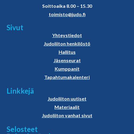
Soittoaika 8.00 – 15.30
toimisto@judo.fi
Sivut
Yhteystiedot
Judoliiton henkilöstö
Hallitus
Jäsenseurat
Kumppanit
Tapahtumakalenteri
Linkkejä
Judoliiton uutiset
Materiaalit
Judoliiton vanhat sivut
Selosteet