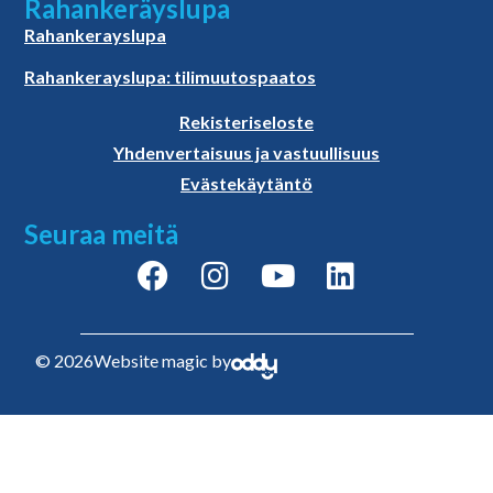
Rahankeräyslupa
Rahankerayslupa
Rahankerayslupa: tilimuutospaatos
Rekisteriseloste
Yhdenvertaisuus ja vastuullisuus
Evästekäytäntö
Seuraa meitä
© 2026
Website magic by