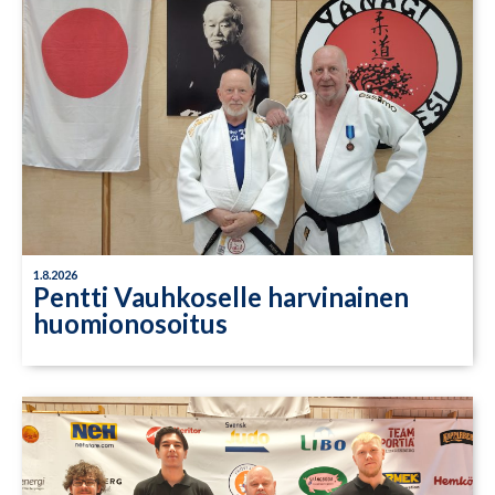
1.8.2026
Pentti Vauhkoselle harvinainen
huomionosoitus