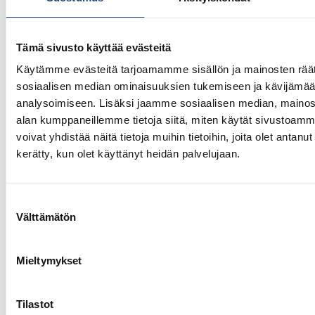
Tämä sivusto käyttää evästeitä
Käytämme evästeitä tarjoamamme sisällön ja mainosten räät
sosiaalisen median ominaisuuksien tukemiseen ja kävijäm
analysoimiseen. Lisäksi jaamme sosiaalisen median, mainosa
alan kumppaneillemme tietoja siitä, miten käytät sivusto
13.7.2026
Yksittäisiä otteluvoittoja Paksin
voivat yhdistää näitä tietoja muihin tietoihin, joita olet antanut h
alle 21-vuotiaiden European
kerätty, kun olet käyttänyt heidän palvelujaan.
Cupista
Suostumuksen
Välttämätön
valinta
Mieltymykset
Tilastot