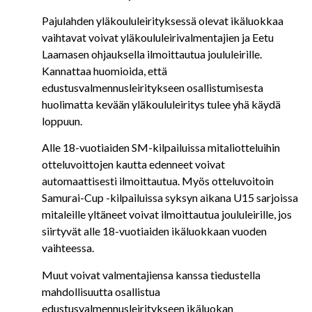
Pajulahden yläkoululeirityksessä olevat ikäluokkaa
vaihtavat voivat yläkoululeirivalmentajien ja Eetu
Laamasen ohjauksella ilmoittautua joululeirille.
Kannattaa huomioida, että
edustusvalmennusleiritykseen osallistumisesta
huolimatta kevään yläkoululeiritys tulee yhä käydä
loppuun.
Alle 18-vuotiaiden SM-kilpailuissa mitaliotteluihin
otteluvoittojen kautta edenneet voivat
automaattisesti ilmoittautua. Myös otteluvoitoin
Samurai-Cup -kilpailuissa syksyn aikana U15 sarjoissa
mitaleille yltäneet voivat ilmoittautua joululeirille, jos
siirtyvät alle 18-vuotiaiden ikäluokkaan vuoden
vaihteessa.
Muut voivat valmentajiensa kanssa tiedustella
mahdollisuutta osallistua
edustusvalmennusleiritykseen ikäluokan