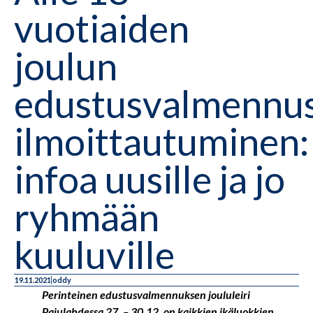
vuotiaiden
joulun
edustusvalmennusl
ilmoittautuminen:
infoa uusille ja jo
ryhmään
kuuluville
19.11.2021
oddy
Perinteinen edustusvalmennuksen joululeiri
Pajulahdessa 27. – 30.12. on kaikkien ikäluokkien