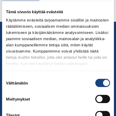
Tämä sivusto käyttää evästeitä
Käytämme evästeitä tarjoamamme sisällön ja mainosten
räätälöimiseen, sosiaalisen median ominaisuuksien
Yhteystiedot
tukemiseen ja kävijämäärämme analysoimiseen. Lisäksi
Suomen Judoliitto
jaamme sosiaalisen median, mainosalan ja analytiikka-
Olympiastadion
alan kumppaneillemme tietoja siitä, miten käytät
Paavo Nurmen tie 1
sivustoamme. Kumppanimme voivat yhdistää näitä
tietoja muihin tietoihin, joita olet antanut heille tai joita on
00250 Helsinki
kerätty, kun olet käyttänyt heidän palvelujaan.
Puh.
050-384 7563
Soittoaika 8.00 – 15.30
Suostumuksen
toimisto@judo.fi
Välttämätön
valinta
Sivut
Yhteystiedot
Mieltymykset
Judoliiton henkilöstö
Hallitus
Tilastot