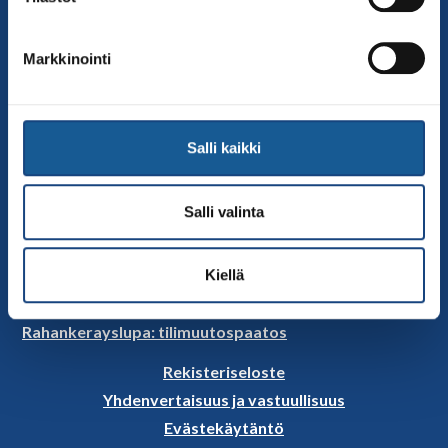
Jäsenseurat
Kumppanit
Markkinointi
Tapahtumakalenteri
Linkkejä
Judoliiton uutiset
Salli kaikki
Materiaalit
Judoliiton vanhat sivut
Salli valinta
Selosteet
Rahankeräyslupa
Kiellä
Rahankerayslupa
Rahankerayslupa: tilimuutospaatos
Rekisteriseloste
Yhdenvertaisuus ja vastuullisuus
Evästekäytäntö