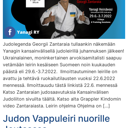
Judolegenda Georgii Zantaraia tullaankin näkemään
Yanagin kansainvälisellä judoleirillä juhannuksen jälkeen!
Ukrainalainen, moninkertainen arvokisamitalisti saapuu
vetämään leirin kesäiseen Suomeen noin kuukauden
päästä eli 29.6.-3.7.2022. Ilmoittautuminen leirille on
avattu ja tehtävä ruokailutilausten vuoksi 22.6.2022
mennessä. Ilmoittauudu tästä linkistä 22.6. mennessä
Katso Zantaraian judosaavutuksia Kansainvälisen
Judoliiton sivuilta täältä. Katso alta Grappler Kindomin
video Zantaraiasta. Leirin ohjelma Ohjelma on […]
Judon Vappuleiri nuorille