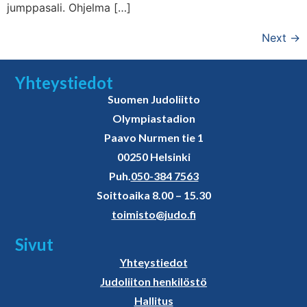
jumppasali. Ohjelma […]
Next
→
Yhteystiedot
Suomen Judoliitto
Olympiastadion
Paavo Nurmen tie 1
00250 Helsinki
Puh.
050-384 7563
Soittoaika 8.00 – 15.30
toimisto@judo.fi
Sivut
Yhteystiedot
Judoliiton henkilöstö
Hallitus