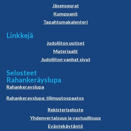
Jäsenseurat
Kumppanit
Tapahtumakalenteri
Linkkejä
Judoliiton uutiset
Materiaalit
Judoliiton vanhat sivut
Selosteet
Rahankeräyslupa
Rahankerayslupa
Rahankerayslupa: tilimuutospaatos
Rekisteriseloste
Yhdenvertaisuus ja vastuullisuus
Evästekäytäntö