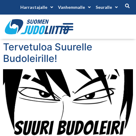
Harrastajalle
Vanhemmalle
Seuralle
Tervetuloa Suurelle
Budoleirille!