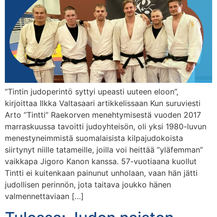
”Tintin judoperintö syttyi upeasti uuteen eloon”,
kirjoittaa Ilkka Valtasaari artikkelissaan Kun suruviesti
Arto ”Tintti” Raekorven menehtymisestä vuoden 2017
marraskuussa tavoitti judoyhteisön, oli yksi 1980-luvun
menestyneimmistä suomalaisista kilpajudokoista
siirtynyt niille tatameille, joilla voi heittää ”yläfemman”
vaikkapa Jigoro Kanon kanssa. 57-vuotiaana kuollut
Tintti ei kuitenkaan painunut unholaan, vaan hän jätti
judollisen perinnön, jota taitava joukko hänen
valmennettaviaan […]