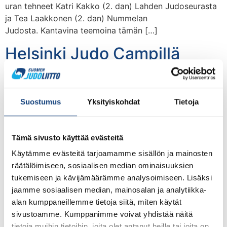
uran tehneet Katri Kakko (2. dan) Lahden Judoseurasta
ja Tea Laakkonen (2. dan) Nummelan
Judosta. Kantavina teemoina tämän […]
Helsinki Judo Campillä
hikoiltiin maailmanmestarin
opeilla
Suostumus
Yksityiskohdat
Tietoja
Tämä sivusto käyttää evästeitä
Käytämme evästeitä tarjoamamme sisällön ja mainosten
räätälöimiseen, sosiaalisen median ominaisuuksien
tukemiseen ja kävijämäärämme analysoimiseen. Lisäksi
jaamme sosiaalisen median, mainosalan ja analytiikka-
alan kumppaneillemme tietoja siitä, miten käytät
HJC palasi koronavuosien jälkeen jälleen vahvana
sivustoamme. Kumppanimme voivat yhdistää näitä
omalle paikalleen 4.-7.8. täydentäen tämän kesän
tietoja muihin tietoihin, joita olet antanut heille tai joita on