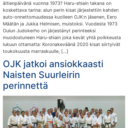
äitienpäivänä vuonna 1973? Haru-shiain takana on
koskettava tarina: alun perin kisat järjestettiin kahden
auto-onnettomuudessa kuolleen OJK:n jäsenen, Eero
Määtän ja Jukka Helmisen, muistoksi. Vuodesta 1973
Oulun Judokerho on järjestänyt perinteeksi
muodostuneen Haru-shiain joka kevät yhtä poikkeusta
lukuun ottamatta: Koronakeväänä 2020 kisat siirtyivät
toukokuusta marraskuulle, […]
OJK jatkoi ansiokkaasti
Naisten Suurleirin
perinnettä