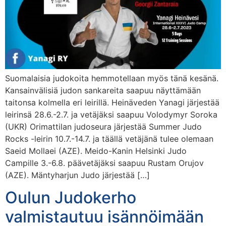
Suomalaisia judokoita hemmotellaan myös tänä kesänä.
Kansainvälisiä judon sankareita saapuu näyttämään
taitonsa kolmella eri leirillä. Heinäveden Yanagi järjestää
leirinsä 28.6.-2.7. ja vetäjäksi saapuu Volodymyr Soroka
(UKR) Orimattilan judoseura järjestää Summer Judo
Rocks -leirin 10.7.-14.7. ja täällä vetäjänä tulee olemaan
Saeid Mollaei (AZE). Meido-Kanin Helsinki Judo
Campille 3.-6.8. päävetäjäksi saapuu Rustam Orujov
(AZE). Mäntyharjun Judo järjestää […]
Oulun Judokerho
valmistautuu isännöimään