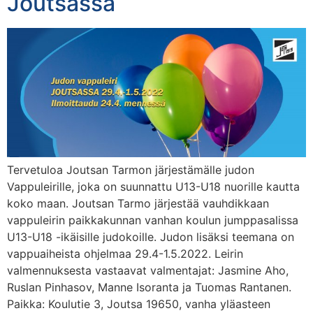
Joutsassa
Tervetuloa Joutsan Tarmon järjestämälle judon
Vappuleirille, joka on suunnattu U13-U18 nuorille kautta
koko maan. Joutsan Tarmo järjestää vauhdikkaan
vappuleirin paikkakunnan vanhan koulun jumppasalissa
U13-U18 -ikäisille judokoille. Judon lisäksi teemana on
vappuaiheista ohjelmaa 29.4-1.5.2022. Leirin
valmennuksesta vastaavat valmentajat: Jasmine Aho,
Ruslan Pinhasov, Manne Isoranta ja Tuomas Rantanen.
Paikka: Koulutie 3, Joutsa 19650, vanha yläasteen