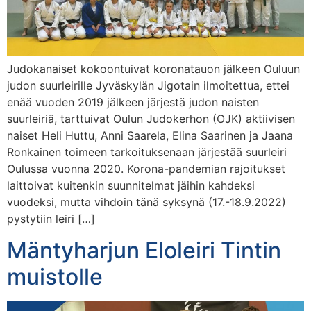
Judokanaiset kokoontuivat koronatauon jälkeen Ouluun
judon suurleirille Jyväskylän Jigotain ilmoitettua, ettei
enää vuoden 2019 jälkeen järjestä judon naisten
suurleiriä, tarttuivat Oulun Judokerhon (OJK) aktiivisen
naiset Heli Huttu, Anni Saarela, Elina Saarinen ja Jaana
Ronkainen toimeen tarkoituksenaan järjestää suurleiri
Oulussa vuonna 2020. Korona-pandemian rajoitukset
laittoivat kuitenkin suunnitelmat jäihin kahdeksi
vuodeksi, mutta vihdoin tänä syksynä (17.-18.9.2022)
pystytiin leiri […]
Mäntyharjun Eloleiri Tintin
muistolle