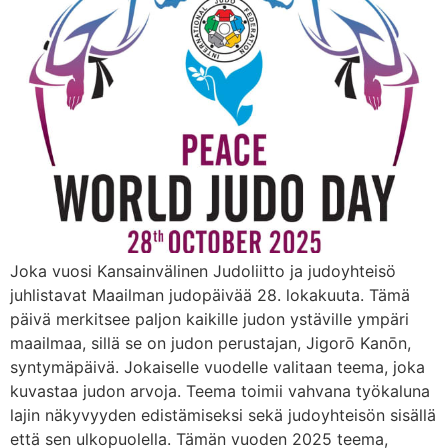
Joka vuosi Kansainvälinen Judoliitto ja judoyhteisö
juhlistavat Maailman judopäivää 28. lokakuuta. Tämä
päivä merkitsee paljon kaikille judon ystäville ympäri
maailmaa, sillä se on judon perustajan, Jigorō Kanōn,
syntymäpäivä. Jokaiselle vuodelle valitaan teema, joka
kuvastaa judon arvoja. Teema toimii vahvana työkaluna
lajin näkyvyyden edistämiseksi sekä judoyhteisön sisällä
että sen ulkopuolella. Tämän vuoden 2025 teema,