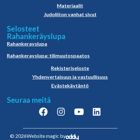
Materiaalit
Judoliiton vanhat sivut
Selosteet
Rahankeräyslupa
Rahankerayslupa
Rahankerayslupa: tilimuutospaatos
Rekisteriseloste
Yhdenvertaisuus ja vastuullisuus
Evästekäytäntö
Seuraa meitä
© 2026
Website magic by