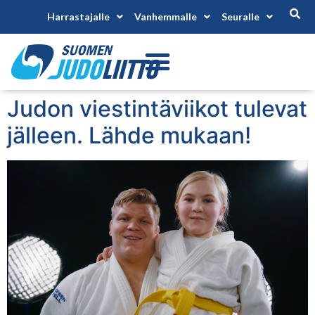
Harrastajalle
Vanhemmalle
Seuralle
Judon viestintäviikot tulevat
jälleen. Lähde mukaan!