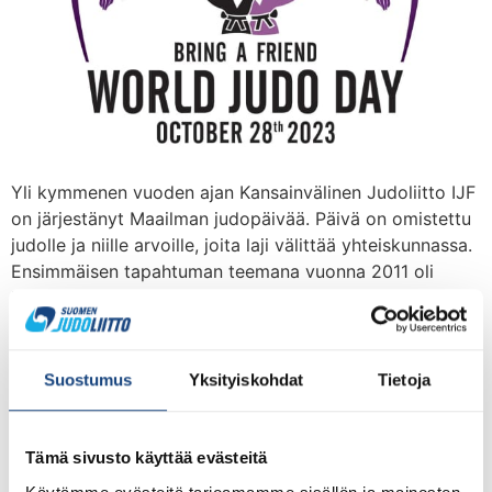
Yli kymmenen vuoden ajan Kansainvälinen Judoliitto IJF
on järjestänyt Maailman judopäivää. Päivä on omistettu
judolle ja niille arvoille, joita laji välittää yhteiskunnassa.
Ensimmäisen tapahtuman teemana vuonna 2011 oli
kunnioitus, ja siitä lähtien Maailman judopäivää on
vietetty eri teemojen kuten ystävyyden ja
luonnonsuojelun kautta. Miljoonat judokat ympäri
maailmaa ovat voineet samastua ja osallistua
Suostumus
Yksityiskohdat
Tietoja
tapahtumaan, joka yhdistää […]
Ideapark Shiai Bläk
Tämä sivusto käyttää evästeitä