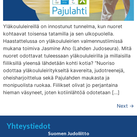
Yläkoululeireillä on innostunut tunnelma, kun nuoret
kohtaavat toisensa tatamilla ja sen ulkopuolella.
Haastattelussa on yläkoululeirien valmennustiimissä
mukana toimiva Jasmine Aho (Lahden Judoseura). Mitä
nuoret odottavat tuleessaan yläkoululeirilla ja millaisilla
fiiliksillä yleensä lähdetään kohti kotia? ”Nuoriso
odottaa yläkoululeiritykseltä kavereita, judotreenejä,
oheisharjoittelua sekä Pajulahden maukasta ja
monipuolista ruokaa. Fiilikset olivat jo perjantaina
hieman väsyneet, joten kotiinlähtöä odotetaan […]
Next
→
Yhteystiedot
Suomen Judoliitto