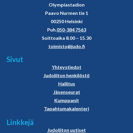
Olympiastadion
Paavo Nurmen tie 1
00250 Helsinki
Puh.
050-384 7563
Soittoaika 8.00 – 15.30
toimisto@judo.fi
Sivut
Yhteystiedot
Judoliiton henkilöstö
Hallitus
Jäsenseurat
Kumppanit
Tapahtumakalenteri
Linkkejä
Judoliiton uutiset