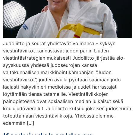
Judoliitto ja seurat yhdistävät voimansa – syksyn
viestintäviikot kannustavat judon pariin Uuden
viestintästrategian mukaisesti Judoliitto järjestää elo-
syyskuussa yhdessä judoseurojen kanssa
valtakunnallisen markkinointikampanjan, ”Judon
viestintäviikot”, joiden avulla pyritään saamaan judo
laajasti näkyviin eri medioissa ja uudet harrastajat
löytämään tiensä tatameille. Viestintäviikkojen
painopisteenä ovat sosiaalisen median julkaisut sekä
koulujudovierailut. Judoliitto kutsuu jokaisen judoseuran
toteuttamaan viestintäviikkoja. Yhdessä olemme
edemmän […]