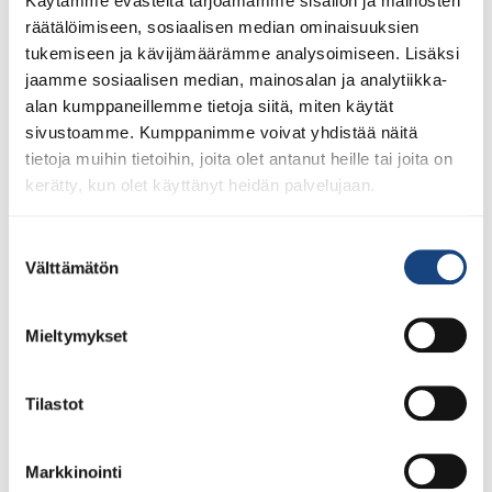
Boksissa SM-kisojen
Käytämme evästeitä tarjoamamme sisällön ja mainosten
räätälöimiseen, sosiaalisen median ominaisuuksien
jälkeen 1.10.
tukemiseen ja kävijämäärämme analysoimiseen. Lisäksi
jaamme sosiaalisen median, mainosalan ja analytiikka-
alan kumppaneillemme tietoja siitä, miten käytät
sivustoamme. Kumppanimme voivat yhdistää näitä
tietoja muihin tietoihin, joita olet antanut heille tai joita on
kerätty, kun olet käyttänyt heidän palvelujaan.
Suostumuksen
Välttämätön
valinta
Mieltymykset
Lasten ja nuorten Ideapark Shiai otellaan SM-areenalla
Bläk Boksissa sunnuntaina 1.10.2023 Ideapark ja
Tilastot
Orimattilan Judoseura järjestävät Ideapark Shiain 1.10.
sunnuntaina U9-U15 -ikäisille lapsille ja nuorille. Kilpailu
toteuteutetaan SM-tatatameilla Bläk Boksissa klo 10-15.
Markkinointi