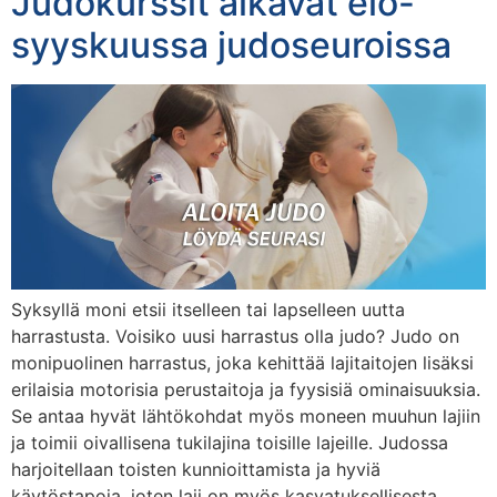
Judokurssit alkavat elo-
syyskuussa judoseuroissa
Syksyllä moni etsii itselleen tai lapselleen uutta
harrastusta. Voisiko uusi harrastus olla judo? Judo on
monipuolinen harrastus, joka kehittää lajitaitojen lisäksi
erilaisia motorisia perustaitoja ja fyysisiä ominaisuuksia.
Se antaa hyvät lähtökohdat myös moneen muuhun lajiin
ja toimii oivallisena tukilajina toisille lajeille. Judossa
harjoitellaan toisten kunnioittamista ja hyviä
käytöstapoja, joten laji on myös kasvatuksellisesta