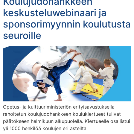
Koulujudohankkeen
keskusteluwebinaari ja
sponsorimyynnin koulutusta
seuroille
Opetus- ja kulttuuriministeriön erityisavustuksella
rahoitetun koulujudohankkeen koulukiertueet tulivat
päätökseen helmikuun alkupuolella. Kiertueelle osallistui
yli 1000 henkilöä koulujen eri asteilta