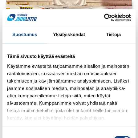
Suostumus
Yksityiskohdat
Tietoja
Tämä sivusto käyttää evästeitä
Käytämme evästeitä tarjoamamme sisällön ja mainosten
räätälöimiseen, sosiaalisen median ominaisuuksien
tukemiseen ja kävijämäärämme analysoimiseen. Lisäksi
jaamme sosiaalisen median, mainosalan ja analytiikka-
alan kumppaneillemme tietoja siitä, miten käytät
23.7.2026
sivustoamme. Kumppanimme voivat yhdistää näitä
Tuomariraportti Swedish A-Judo/VI
tietoja muihin tietoihin, joita olet antanut heille tai joita on
Open 2026, 14.-17.5.2026,
kerätty, kun olet käyttänyt heidän palvelujaan.
Lindesberg, Ruotsi
Suostumuksen