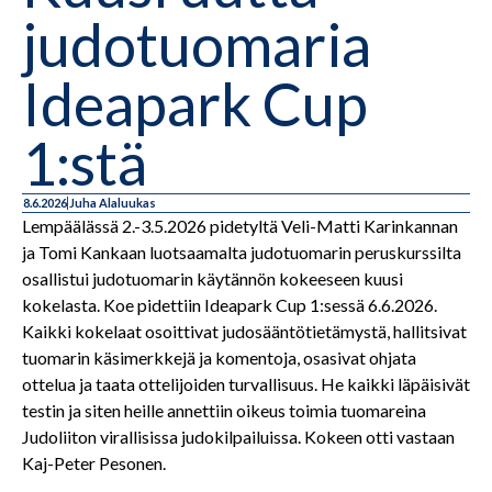
judotuomaria
Ideapark Cup
1:stä
8.6.2026
Juha Alaluukas
Lempäälässä 2.-3.5.2026 pidetyltä Veli-Matti Karinkannan
ja Tomi Kankaan luotsaamalta judotuomarin peruskurssilta
osallistui judotuomarin käytännön kokeeseen kuusi
kokelasta. Koe pidettiin Ideapark Cup 1:sessä 6.6.2026.
Kaikki kokelaat osoittivat judosääntötietämystä, hallitsivat
tuomarin käsimerkkejä ja komentoja, osasivat ohjata
ottelua ja taata ottelijoiden turvallisuus. He kaikki läpäisivät
testin ja siten heille annettiin oikeus toimia tuomareina
Judoliiton virallisissa judokilpailuissa. Kokeen otti vastaan
Kaj-Peter Pesonen.