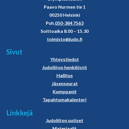
Paavo Nurmen tie 1
00250 Helsinki
Puh.
050-384 7563
Soittoaika 8.00 – 15.30
toimisto@judo.fi
Sivut
Yhteystiedot
Judoliiton henkilöstö
Hallitus
Jäsenseurat
Kumppanit
Tapahtumakalenteri
Linkkejä
Judoliiton uutiset
Materiaalit