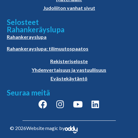
Judoliiton vanhat sivut
Selosteet
Rahankeräyslupa
Rahankerayslupa
Rahankerayslupa: tilimuutospaatos
Rekisteriseloste
Yhdenvertaisuus ja vastuullisuus
Evästekäytäntö
Seuraa meitä
© 2026
Website magic by