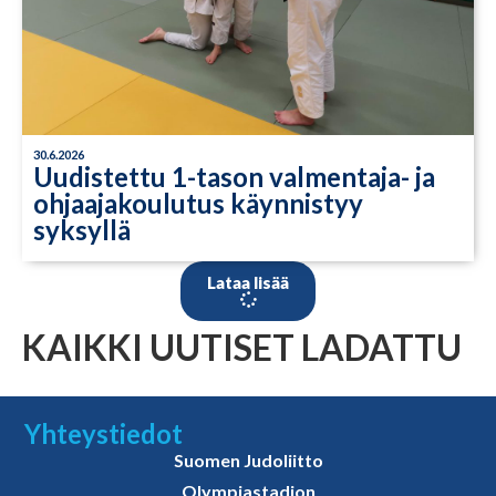
30.6.2026
Uudistettu 1-tason valmentaja- ja
ohjaajakoulutus käynnistyy
syksyllä
Lataa lisää
KAIKKI UUTISET LADATTU
Yhteystiedot
Suomen Judoliitto
Olympiastadion