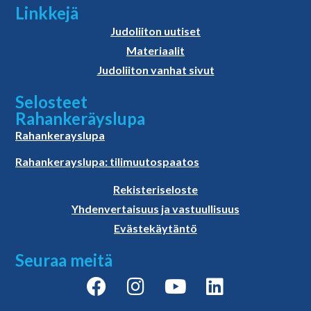
Linkkejä
Judoliiton uutiset
Materiaalit
Judoliiton vanhat sivut
Selosteet
Rahankeräyslupa
Rahankerayslupa
Rahankerayslupa: tilimuutospaatos
Rekisteriseloste
Yhdenvertaisuus ja vastuullisuus
Evästekäytäntö
Seuraa meitä