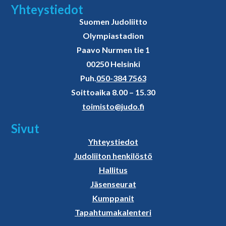
Yhteystiedot
Suomen Judoliitto
Olympiastadion
Paavo Nurmen tie 1
00250 Helsinki
Puh.
050-384 7563
Soittoaika 8.00 – 15.30
toimisto@judo.fi
Sivut
Yhteystiedot
Judoliiton henkilöstö
Hallitus
Jäsenseurat
Kumppanit
Tapahtumakalenteri