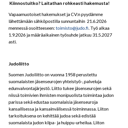
Kiinnostuitko? Laitathan rohkeasti hakemusta!
Vapaamuotoiset hakemukset ja CV:n pyydämme
lähettämään sähköpostilla sunnuntaihin 21.6.2026
mennessä osoitteeseen:
toimisto@judo.fi
. Työ alkaa
1.9.2026 ja määräaikainen työsuhde jatkuu 31.5.2027
asti.
Judoliitto
Suomen Judoliitto on vuonna 1958 perustettu
suomalaisten jäsenseurojen yhteistyö-, palveluja
edunvalvontajärjestö. Liitto tukee jäsenseurojen sekä
niissä toimivien ihmisten monipuolista toimintaa judon
parissa sekä edustaa suomalaisia jäsenseuroja
kansallisessa ja kansainvälisessä toiminnassa. Liiton
tarkoituksena on kehittää judoa sekä edistää
suomalaista judon kilpa- ja huippu-urheilua. Liiton