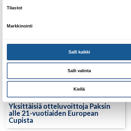
Lindesberg, Ruotsi
Tilastot
Markkinointi
Salli kaikki
Salli valinta
Kiellä
13.7.2026
Yksittäisiä otteluvoittoja Paksin
alle 21-vuotiaiden European
Cupista