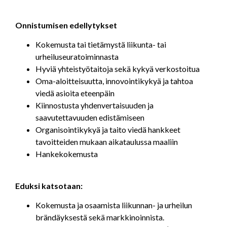
Onnistumisen edellytykset
Kokemusta tai tietämystä liikunta- tai
urheiluseuratoiminnasta
Hyviä yhteistyötaitoja sekä kykyä verkostoitua
Oma-aloitteisuutta, innovointikykyä ja tahtoa
viedä asioita eteenpäin
Kiinnostusta yhdenvertaisuuden ja
saavutettavuuden edistämiseen
Organisointikykyä ja taito viedä hankkeet
tavoitteiden mukaan aikataulussa maaliin
Hankekokemusta
Eduksi katsotaan:
Kokemusta ja osaamista liikunnan- ja urheilun
brändäyksestä sekä markkinoinnista.