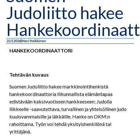
Judoliitto hakee
Hankekoordinaatt
22.5.2026
Mari Heikkinen
HANKEKOORDINAATTORI
Tehtävän kuvaus
Suomen Judoliitto hakee markkinointihenkistä
hankekoordinaattoria liikunnallista elämäntapaa
edistävään kaksivuotiseen hankkeeseen: Judolla
liikkeelle -saavutettava, turvallinen ja yhteisöllinen judo
kuulovammaisille ja iäkkäille. Hanke on OKM:n
rahoittama. Työn voi tehdä yksityishenkilönä tai
yrittäjänä.