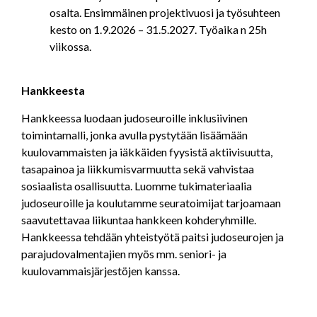
osalta. Ensimmäinen projektivuosi ja työsuhteen
kesto on 1.9.2026 – 31.5.2027. Työaika n 25h
viikossa.
Hankkeesta
Hankkeessa luodaan judoseuroille inklusiivinen
toimintamalli, jonka avulla pystytään lisäämään
kuulovammaisten ja iäkkäiden fyysistä aktiivisuutta,
tasapainoa ja liikkumisvarmuutta sekä vahvistaa
sosiaalista osallisuutta. Luomme tukimateriaalia
judoseuroille ja koulutamme seuratoimijat tarjoamaan
saavutettavaa liikuntaa hankkeen kohderyhmille.
Hankkeessa tehdään yhteistyötä paitsi judoseurojen ja
parajudovalmentajien myös mm. seniori- ja
kuulovammaisjärjestöjen kanssa.