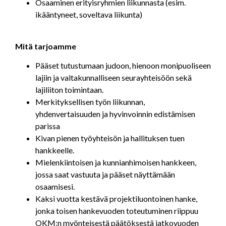
Osaaminen erityisryhmien liikunnasta (esim.
ikääntyneet, soveltava liikunta)
Mitä tarjoamme
Pääset tutustumaan judoon, hienoon monipuoliseen
lajiin ja valtakunnalliseen seurayhteisöön sekä
lajiliiton toimintaan.
Merkityksellisen työn liikunnan,
yhdenvertaisuuden ja hyvinvoinnin edistämisen
parissa
Kivan pienen työyhteisön ja hallituksen tuen
hankkeelle.
Mielenkiintoisen ja kunnianhimoisen hankkeen,
jossa saat vastuuta ja pääset näyttämään
osaamisesi.
Kaksi vuotta kestävä projektiluontoinen hanke,
jonka toisen hankevuoden toteutuminen riippuu
OKM:n myönteisestä päätöksestä jatkovuoden