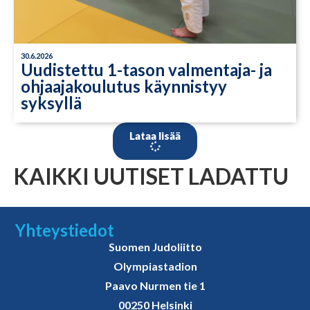
30.6.2026
Uudistettu 1-tason valmentaja- ja
ohjaajakoulutus käynnistyy
syksyllä
Lataa lisää
KAIKKI UUTISET LADATTU
Yhteystiedot
Suomen Judoliitto
Olympiastadion
Paavo Nurmen tie 1
00250 Helsinki