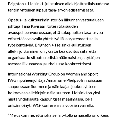
Brighton + Helsinki -julistuksen allekirjoitustilaisuudessa
tehtiin yhteinen lupaus tasa-arvon edistämisestä.
Opetus- ja kulttuuriministeriön liikunnan vastuualueen
johtaja Tiina Kivisaari totesi tilaisuuden
avauspuheenvuorossaan, että sukupuolten tasa-arvoa
edistetään vahvalla yhteistyöllä ja systemaattisella
työskentelyllä. Brighton + Helsinki -julistuksen
allekirjoittaminen on yksi tärkeä osoitus siitä, että
organisaatio sitoutuu edistämään naisten ja tyttöjen
asemaa liikunnassa ja urheilussa konkreettisesti.
International Working Group on Women and Sport
IWG:n puheenjohtaja Annamarie Phelpsoli innoissaan
saapuessaan Suomeen ja näin laajan joukon yhteen
kokoavaan allekirjoitustilaisuuteen. Helsinki on yksi
niistä yhdeksästä kaupungista maailmassa, joka
onisännöinyt IWG-konferenssia vuosien varrella.
”Me uskomme, että jokaisella tytöllä ja naisella on oikeus