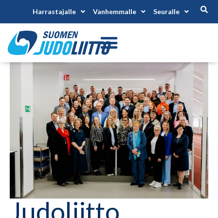
Harrastajalle
Vanhemmalle
Seuralle
Judoliitto