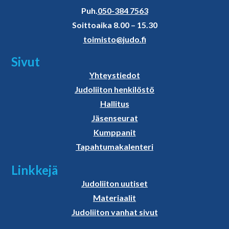
Puh.
050-384 7563
Soittoaika 8.00 – 15.30
toimisto@judo.fi
Sivut
Yhteystiedot
Judoliiton henkilöstö
Hallitus
Jäsenseurat
Kumppanit
Tapahtumakalenteri
Linkkejä
Judoliiton uutiset
Materiaalit
Judoliiton vanhat sivut