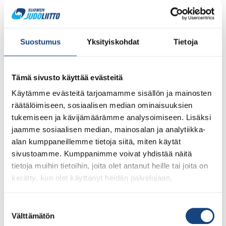
Suostumus
Yksityiskohdat
Tietoja
Tämä sivusto käyttää evästeitä
Käytämme evästeitä tarjoamamme sisällön ja mainosten
räätälöimiseen, sosiaalisen median ominaisuuksien
tukemiseen ja kävijämäärämme analysoimiseen. Lisäksi
jaamme sosiaalisen median, mainosalan ja analytiikka-
1.8.2026
alan kumppaneillemme tietoja siitä, miten käytät
Pentti Vauhkoselle harvinainen
sivustoamme. Kumppanimme voivat yhdistää näitä
huomionosoitus
tietoja muihin tietoihin, joita olet antanut heille tai joita on
kerätty, kun olet käyttänyt heidän palvelujaan.
Suostumuksen
Välttämätön
valinta