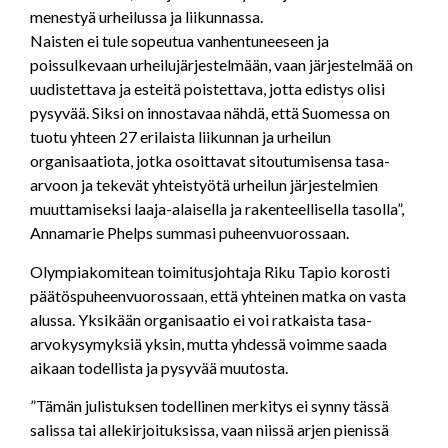
menestyä urheilussa ja liikunnassa.
Naisten ei tule sopeutua vanhentuneeseen ja
poissulkevaan urheilujärjestelmään, vaan järjestelmää on
uudistettava ja esteitä poistettava, jotta edistys olisi
pysyvää. Siksi on innostavaa nähdä, että Suomessa on
tuotu yhteen 27 erilaista liikunnan ja urheilun
organisaatiota, jotka osoittavat sitoutumisensa tasa-
arvoon ja tekevät yhteistyötä urheilun järjestelmien
muuttamiseksi laaja-alaisella ja rakenteellisella tasolla”,
Annamarie Phelps summasi puheenvuorossaan.
Olympiakomitean toimitusjohtaja Riku Tapio korosti
päätöspuheenvuorossaan, että yhteinen matka on vasta
alussa. Yksikään organisaatio ei voi ratkaista tasa-
arvokysymyksiä yksin, mutta yhdessä voimme saada
aikaan todellista ja pysyvää muutosta.
”Tämän julistuksen todellinen merkitys ei synny tässä
salissa tai allekirjoituksissa, vaan niissä arjen pienissä