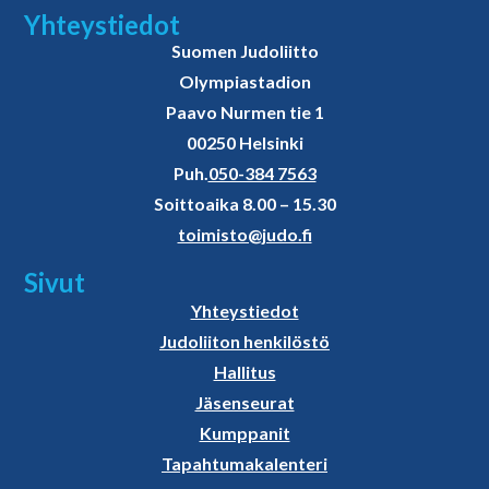
Yhteystiedot
Suomen Judoliitto
Olympiastadion
Paavo Nurmen tie 1
00250 Helsinki
Puh.
050-384 7563
Soittoaika 8.00 – 15.30
toimisto@judo.fi
Sivut
Yhteystiedot
Judoliiton henkilöstö
Hallitus
Jäsenseurat
Kumppanit
Tapahtumakalenteri