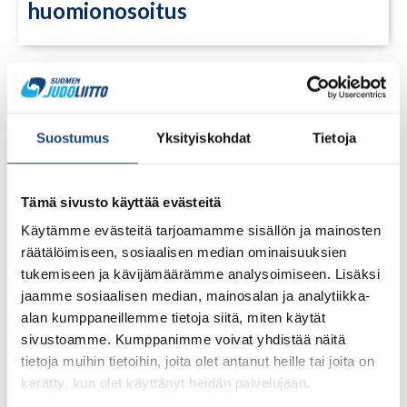
huomionosoitus
Suostumus
Yksityiskohdat
Tietoja
Tämä sivusto käyttää evästeitä
Käytämme evästeitä tarjoamamme sisällön ja mainosten
räätälöimiseen, sosiaalisen median ominaisuuksien
tukemiseen ja kävijämäärämme analysoimiseen. Lisäksi
jaamme sosiaalisen median, mainosalan ja analytiikka-
alan kumppaneillemme tietoja siitä, miten käytät
sivustoamme. Kumppanimme voivat yhdistää näitä
tietoja muihin tietoihin, joita olet antanut heille tai joita on
23.7.2026
Tuomariraportti Swedish A-Judo/VI
kerätty, kun olet käyttänyt heidän palvelujaan.
Open 2026, 14.-17.5.2026,