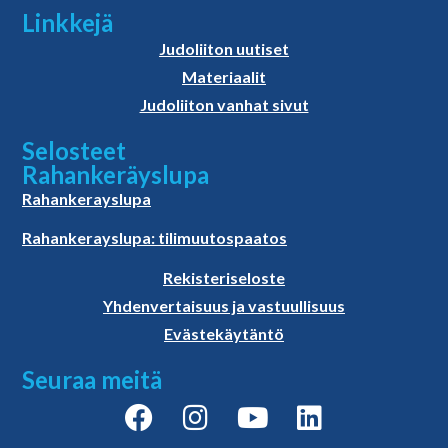
Linkkejä
Judoliiton uutiset
Materiaalit
Judoliiton vanhat sivut
Selosteet
Rahankeräyslupa
Rahankerayslupa
Rahankerayslupa: tilimuutospaatos
Rekisteriseloste
Yhdenvertaisuus ja vastuullisuus
Evästekäytäntö
Seuraa meitä