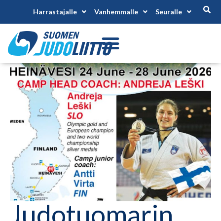
Harrastajalle
Vanhemmalle
Seuralle
Judotuomarin