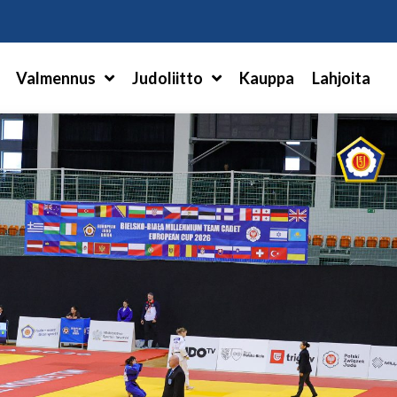
Hae
Valmennus
Judoliitto
Kauppa
Lahjoita