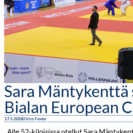
Sara Mäntykenttä 
Bialan European C
17.5.2026
Otto Favén
Alle 52-kiloisissa otellut Sara Mäntyken