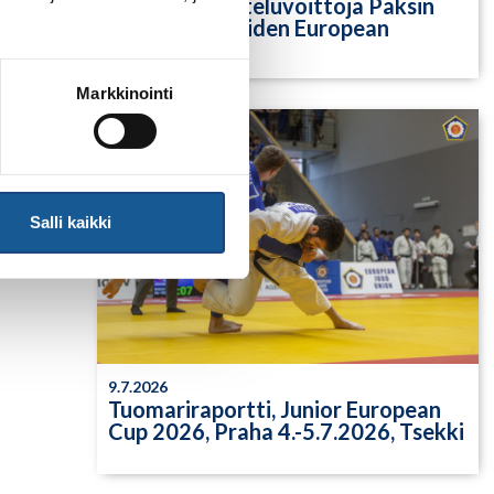
Yksittäisiä otteluvoittoja Paksin
alle 21-vuotiaiden European
Cupista
Markkinointi
Salli kaikki
9.7.2026
Tuomariraportti, Junior European
Cup 2026, Praha 4.-5.7.2026, Tsekki