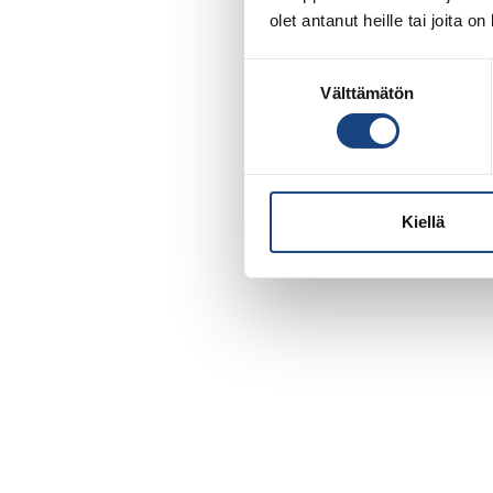
olet antanut heille tai joita o
Suostumuksen
Välttämätön
valinta
Kiellä