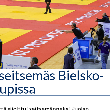
seitsemäs Bielsko-
upissa
ttä sijoittui seitsemänneksi Puolan