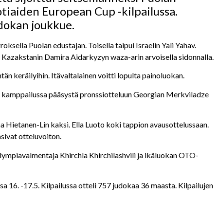
uotiaiden European Cup -kilpailussa.
dokan joukkue.
ella Puolan edustajan. Toisella taipui Israelin Yali Yahav.
 Kazakstanin Damira Aidarkyzyn waza-arin arvoisella sidonnalla.
än keräilyihin. Itävaltalainen voitti lopulta painoluokan.
ta kamppailussa pääsystä pronssiotteluun Georgian Merkviladze
ina Hietanen-Lin kaksi. Ella Luoto koki tappion avausottelussaan.
sivat otteluvoiton.
Olympiavalmentaja Khirchla Khirchilashvili ja ikäluokan OTO-
a 16. -17.5. Kilpailussa otteli 757 judokaa 36 maasta. Kilpailujen