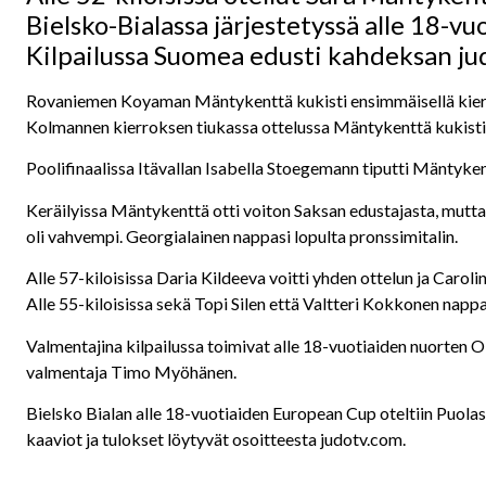
Bielsko-Bialassa järjestetyssä alle 18-v
Kilpailussa Suomea edusti kahdeksan ju
Rovaniemen Koyaman Mäntykenttä kukisti ensimmäisellä kierroks
Kolmannen kierroksen tiukassa ottelussa Mäntykenttä kukisti
Poolifinaalissa Itävallan Isabella Stoegemann tiputti Mäntykent
Keräilyissa Mäntykenttä otti voiton Saksan edustajasta, mut
oli vahvempi. Georgialainen nappasi lopulta pronssimitalin.
Alle 57-kiloisissa Daria Kildeeva voitti yhden ottelun ja Carol
Alle 55-kiloisissa sekä Topi Silen että Valtteri Kokkonen nappa
Valmentajina kilpailussa toimivat alle 18-vuotiaiden nuorten 
valmentaja Timo Myöhänen.
Bielsko Bialan alle 18-vuotiaiden European Cup oteltiin Puolass
kaaviot ja tulokset löytyvät osoitteesta judotv.com.