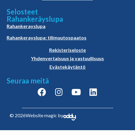
Selosteet
Rahankeräyslupa
Rahankerayslupa
Rahankerayslupa: tilimuutospaatos
Rekisteriseloste
Yhdenvertaisuus ja vastuullisuus
Evästekäytäntö
Seuraa meitä
© 2026
Website magic by