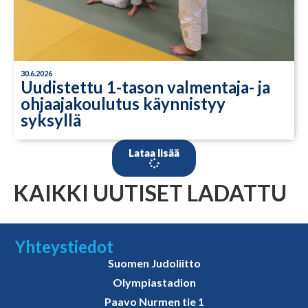
30.6.2026
Uudistettu 1-tason valmentaja- ja
ohjaajakoulutus käynnistyy
syksyllä
Lataa lisää
KAIKKI UUTISET LADATTU
Yhteystiedot
Suomen Judoliitto
Olympiastadion
Paavo Nurmen tie 1