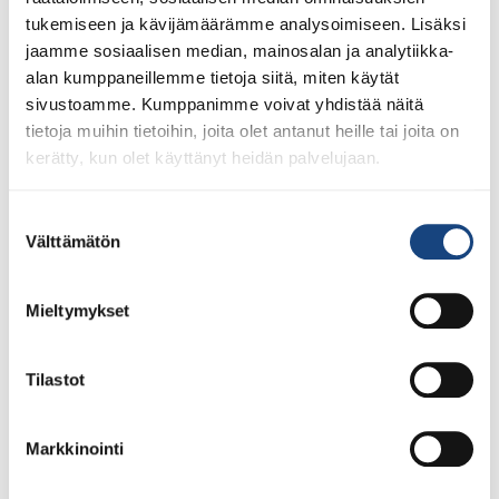
tukemiseen ja kävijämäärämme analysoimiseen. Lisäksi
jaamme sosiaalisen median, mainosalan ja analytiikka-
alan kumppaneillemme tietoja siitä, miten käytät
sivustoamme. Kumppanimme voivat yhdistää näitä
tietoja muihin tietoihin, joita olet antanut heille tai joita on
kerätty, kun olet käyttänyt heidän palvelujaan.
Suostumuksen
Välttämätön
valinta
Mieltymykset
23.7.2026
Tuomariraportti Swedish A-Judo/VI
Open 2026, 14.-17.5.2026,
Tilastot
Lindesberg, Ruotsi
Markkinointi