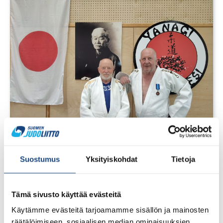
1.8.2026
Pentti Vauhkoselle harvinainen
Suostumus
Yksityiskohdat
Tietoja
huomionosoitus
Tämä sivusto käyttää evästeitä
Käytämme evästeitä tarjoamamme sisällön ja mainosten
räätälöimiseen, sosiaalisen median ominaisuuksien