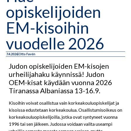
opiskelijoiden
EM-kisoihin
vuodelle 2026
7.4.2026
Otto Favén
Judon opiskelijoiden EM-kisojen
urheilijahaku käynnissä! Judon
OEM-kisat käydään vuonna 2026
Tiranassa Albaniassa 13-16.9.
Kisoihin voivat osallistua vain korkeakouluopiskelijat ja
kisoissa edustetaan korkeakoulua. Osallistumisoikeus on
korkeakouluopiskelijoilla, jotka ovat syntyneet vuonna
1996 tai sen jälkeen. Judossa voidaan valita useampi
urheilija samasta maasta samaan sarjaan, mutta