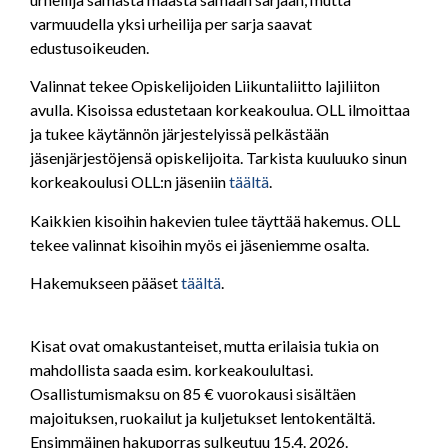
varmuudella yksi urheilija per sarja saavat
edustusoikeuden.
Valinnat tekee Opiskelijoiden Liikuntaliitto lajiliiton
avulla. Kisoissa edustetaan korkeakoulua. OLL ilmoittaa
ja tukee käytännön järjestelyissä pelkästään
jäsenjärjestöjensä opiskelijoita. Tarkista kuuluuko sinun
korkeakoulusi OLL:n jäseniin
täältä
.
Kaikkien kisoihin hakevien tulee täyttää hakemus. OLL
tekee valinnat kisoihin myös ei jäseniemme osalta.
Hakemukseen pääset
täältä
.
Kisat ovat omakustanteiset, mutta erilaisia tukia on
mahdollista saada esim. korkeakoulultasi.
Osallistumismaksu on 85 € vuorokausi sisältäen
majoituksen, ruokailut ja kuljetukset lentokentältä.
Ensimmäinen hakuporras sulkeutuu 15.4. 2026.