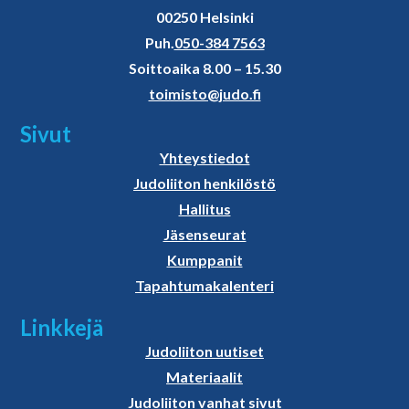
00250 Helsinki
Puh.
050-384 7563
Soittoaika 8.00 – 15.30
toimisto@judo.fi
Sivut
Yhteystiedot
Judoliiton henkilöstö
Hallitus
Jäsenseurat
Kumppanit
Tapahtumakalenteri
Linkkejä
Judoliiton uutiset
Materiaalit
Judoliiton vanhat sivut