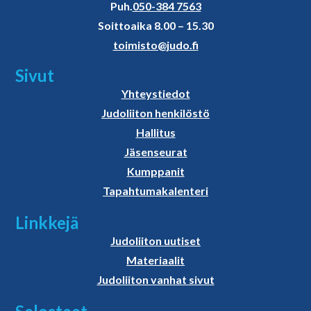
Puh.
050-384 7563
Soittoaika 8.00 – 15.30
toimisto@judo.fi
Sivut
Yhteystiedot
Judoliiton henkilöstö
Hallitus
Jäsenseurat
Kumppanit
Tapahtumakalenteri
Linkkejä
Judoliiton uutiset
Materiaalit
Judoliiton vanhat sivut