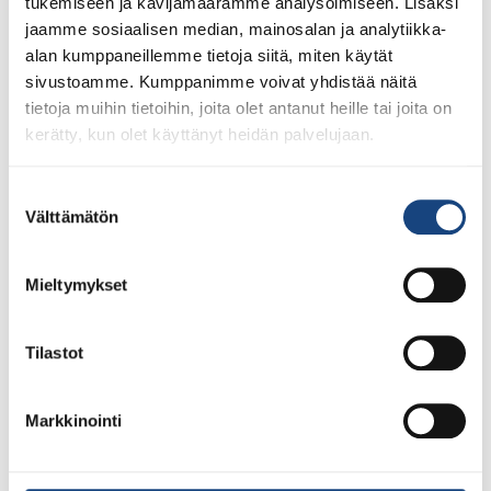
tukemiseen ja kävijämäärämme analysoimiseen. Lisäksi
jaamme sosiaalisen median, mainosalan ja analytiikka-
alan kumppaneillemme tietoja siitä, miten käytät
sivustoamme. Kumppanimme voivat yhdistää näitä
tietoja muihin tietoihin, joita olet antanut heille tai joita on
kerätty, kun olet käyttänyt heidän palvelujaan.
Suostumuksen
Välttämätön
valinta
23.7.2026
Mieltymykset
Tuomariraportti Swedish A-Judo/VI
Open 2026, 14.-17.5.2026,
Lindesberg, Ruotsi
Tilastot
Markkinointi