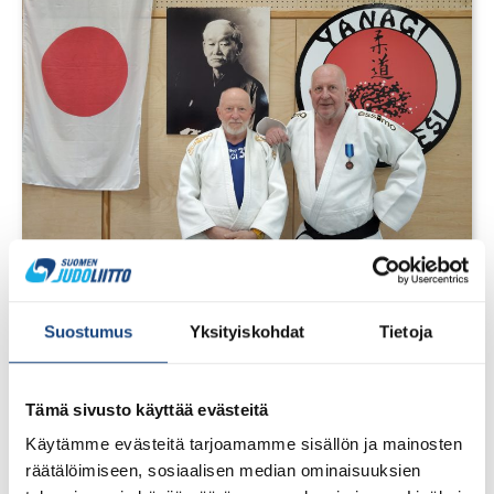
1.8.2026
Pentti Vauhkoselle harvinainen
Suostumus
Yksityiskohdat
Tietoja
huomionosoitus
Tämä sivusto käyttää evästeitä
Käytämme evästeitä tarjoamamme sisällön ja mainosten
räätälöimiseen, sosiaalisen median ominaisuuksien