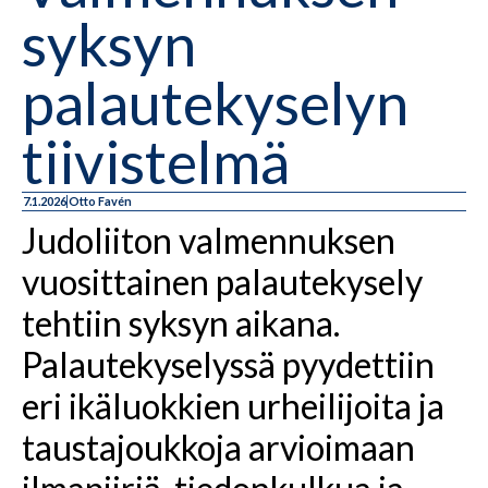
syksyn
palautekyselyn
tiivistelmä
7.1.2026
Otto Favén
Judoliiton valmennuksen
vuosittainen palautekysely
tehtiin syksyn aikana.
Palautekyselyssä pyydettiin
eri ikäluokkien urheilijoita ja
taustajoukkoja arvioimaan