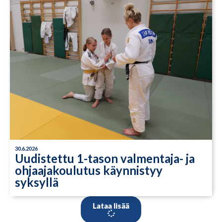
30.6.2026
Uudistettu 1-tason valmentaja- ja
ohjaajakoulutus käynnistyy
syksyllä
Lataa lisää