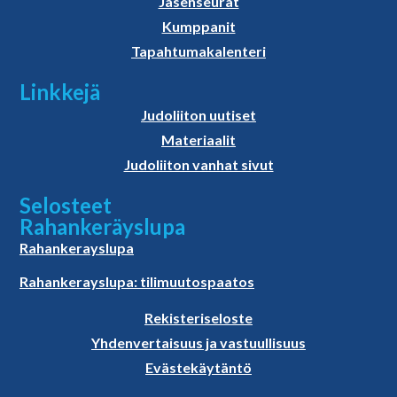
Jäsenseurat
Kumppanit
Tapahtumakalenteri
Linkkejä
Judoliiton uutiset
Materiaalit
Judoliiton vanhat sivut
Selosteet
Rahankeräyslupa
Rahankerayslupa
Rahankerayslupa: tilimuutospaatos
Rekisteriseloste
Yhdenvertaisuus ja vastuullisuus
Evästekäytäntö