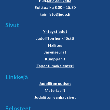
Puh.
050-384 7563
Soittoaika 8.00 – 15.30
toimisto@judo.fi
Sivut
Yhteystiedot
Judoliiton henkilöstö
Hallitus
Jäsenseurat
Kumppanit
Tapahtumakalenteri
Linkkejä
Judoliiton uutiset
Materiaalit
Judoliiton vanhat sivut
Selosteet