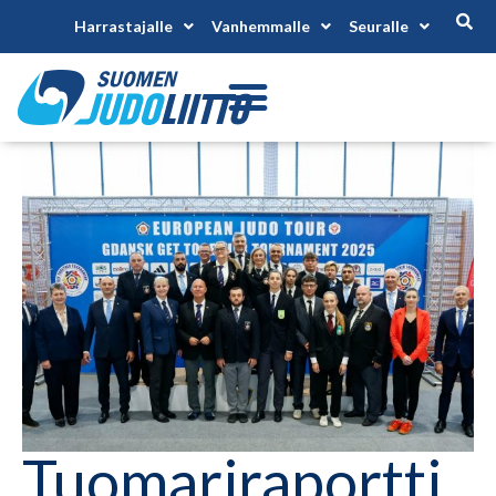
Harrastajalle
Vanhemmalle
Seuralle
Tuomariraportti