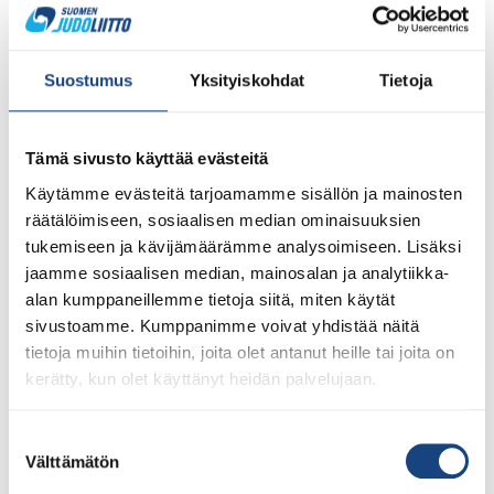
Suostumus
Yksityiskohdat
Tietoja
Tämä sivusto käyttää evästeitä
Käytämme evästeitä tarjoamamme sisällön ja mainosten
räätälöimiseen, sosiaalisen median ominaisuuksien
tukemiseen ja kävijämäärämme analysoimiseen. Lisäksi
jaamme sosiaalisen median, mainosalan ja analytiikka-
1.8.2026
alan kumppaneillemme tietoja siitä, miten käytät
Pentti Vauhkoselle harvinainen
sivustoamme. Kumppanimme voivat yhdistää näitä
huomionosoitus
tietoja muihin tietoihin, joita olet antanut heille tai joita on
kerätty, kun olet käyttänyt heidän palvelujaan.
Suostumuksen
Välttämätön
valinta