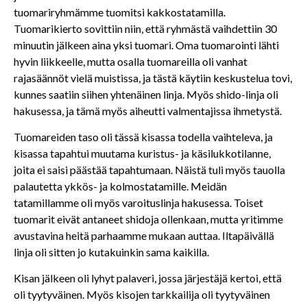
tuomariryhmämme tuomitsi kakkostatamilla.
Tuomarikierto sovittiin niin, että ryhmästä vaihdettiin 30
minuutin jälkeen aina yksi tuomari. Oma tuomarointi lähti
hyvin liikkeelle, mutta osalla tuomareilla oli vanhat
rajasäännöt vielä muistissa, ja tästä käytiin keskustelua tovi,
kunnes saatiin siihen yhtenäinen linja. Myös shido-linja oli
hakusessa, ja tämä myös aiheutti valmentajissa ihmetystä.
Tuomareiden taso oli tässä kisassa todella vaihteleva, ja
kisassa tapahtui muutama kuristus- ja käsilukkotilanne,
joita ei saisi päästää tapahtumaan. Näistä tuli myös tauolla
palautetta ykkös- ja kolmostatamille. Meidän
tatamillamme oli myös varoituslinja hakusessa. Toiset
tuomarit eivät antaneet shidoja ollenkaan, mutta yritimme
avustavina heitä parhaamme mukaan auttaa. Iltapäivällä
linja oli sitten jo kutakuinkin sama kaikilla.
Kisan jälkeen oli lyhyt palaveri, jossa järjestäjä kertoi, että
oli tyytyväinen. Myös kisojen tarkkailija oli tyytyväinen