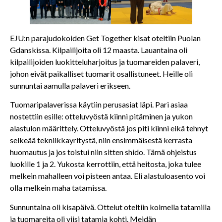
EJU:n parajudokoiden Get Together kisat oteltiin Puolan
Gdanskissa. Kilpailijoita oli 12 maasta. Lauantaina oli
kilpailijoiden luokitteluharjoitus ja tuomareiden palaveri,
johon eivät paikalliset tuomarit osallistuneet. Heille oli
sunnuntai aamulla palaveri erikseen.
Tuomaripalaverissa käytiin perusasiat läpi. Pari asiaa
nostettiin esille: otteluvyöstä kiinni pitäminen ja yukon
alastulon määrittely. Otteluvyöstä jos piti kiinni eikä tehnyt
selkeää tekniikkayritystä, niin ensimmäisestä kerrasta
huomautus ja jos toistui niin sitten shido. Tämä ohjeistus
luokille 1 ja 2. Yukosta kerrottiin, että heitosta, joka tulee
melkein mahalleen voi pisteen antaa. Eli alastuloasento voi
olla melkein maha tatamissa.
Sunnuntaina oli kisapäivä. Ottelut oteltiin kolmella tatamilla
ja tuomareita oli viisi tatamia kohti. Meidän