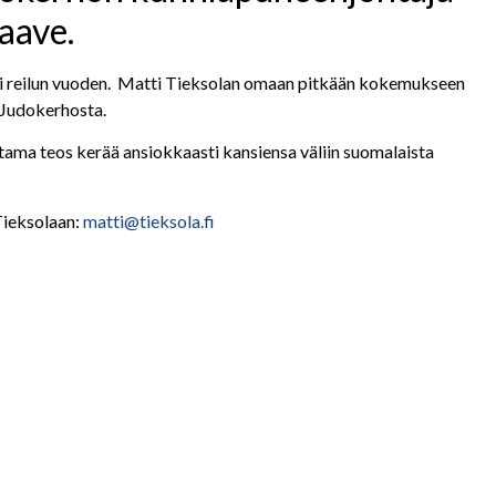
aave.
ksi reilun vuoden. Matti Tieksolan omaan pitkään kokemukseen
 Judokerhosta.
ittama teos kerää ansiokkaasti kansiensa väliin suomalaista
Tieksolaan:
matti@tieksola.fi