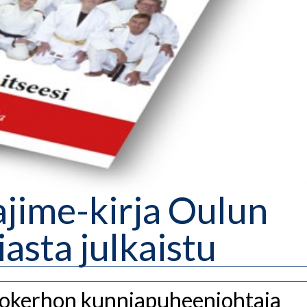
ajime-kirja Oulun
asta julkaistu
udokerhon kunniapuheenjohtaja