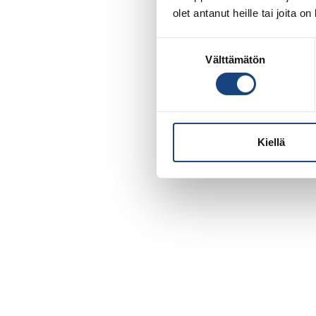
olet antanut heille tai joita o
Suostumuksen
Välttämätön
valinta
Kiellä