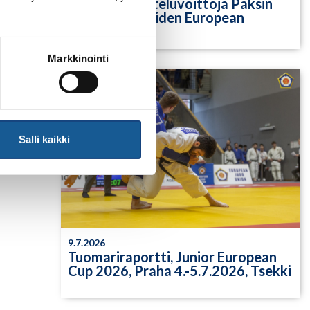
Yksittäisiä otteluvoittoja Paksin
alle 21-vuotiaiden European
Cupista
Markkinointi
Salli kaikki
9.7.2026
Tuomariraportti, Junior European
Cup 2026, Praha 4.-5.7.2026, Tsekki