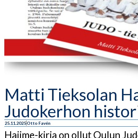
Matti Tieksolan H
Judokerhon histori
25.11.2025
Otto Favén
Hajime-kirja on ollut Oulun J