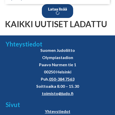
Lataa lisää
KAIKKI UUTISET LADATTU
Yhteystiedot
Suomen Judoliitto
Olympiastadion
Paavo Nurmen tie 1
00250 Helsinki
Puh.
050-384 7563
Soittoaika 8.00 – 15.30
toimisto@judo.fi
Sivut
Yhteystiedot