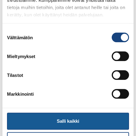
sivustoamme. Kumppanimme voivat yhdistää näitä
tietoja muihin tietoihin, joita olet antanut heille tai joita on
kerätty, kun olet käyttänyt heidän palvelujaan.
Suostumuksen
23.7.2026
Tuomariraportti Swedish A-Judo/VI
Välttämätön
valinta
Open 2026, 14.-17.5.2026,
Lindesberg, Ruotsi
Mieltymykset
Tilastot
Markkinointi
Salli kaikki