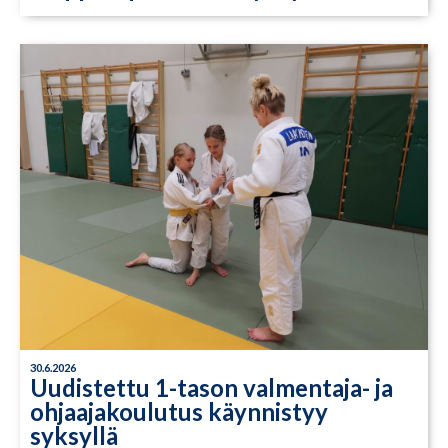
30.6.2026
Uudistettu 1-tason valmentaja- ja
ohjaajakoulutus käynnistyy
syksyllä