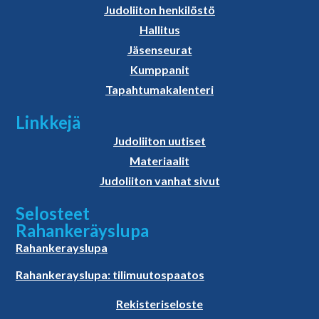
Judoliiton henkilöstö
Hallitus
Jäsenseurat
Kumppanit
Tapahtumakalenteri
Linkkejä
Judoliiton uutiset
Materiaalit
Judoliiton vanhat sivut
Selosteet
Rahankeräyslupa
Rahankerayslupa
Rahankerayslupa: tilimuutospaatos
Rekisteriseloste