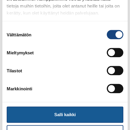
tietoja muihin tietoihin, joita olet antanut heille tai joita on
kerätty, kun olet käyttänyt heidän palvelujaan.
23.7.2026
Suostumuksen
Tuomariraportti Swedish A-Judo/VI
Välttämätön
valinta
Open 2026, 14.-17.5.2026,
Lindesberg, Ruotsi
Mieltymykset
Tilastot
Markkinointi
Salli kaikki