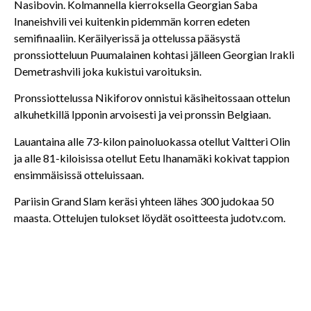
Nasibovin. Kolmannella kierroksella Georgian Saba
Inaneishvili vei kuitenkin pidemmän korren edeten
semifinaaliin. Keräilyerissä ja ottelussa pääsystä
pronssiotteluun Puumalainen kohtasi jälleen Georgian Irakli
Demetrashvili joka kukistui varoituksin.
Pronssiottelussa Nikiforov onnistui käsiheitossaan ottelun
alkuhetkillä Ipponin arvoisesti ja vei pronssin Belgiaan.
Lauantaina alle 73-kilon painoluokassa otellut Valtteri Olin
ja alle 81-kiloisissa otellut Eetu Ihanamäki kokivat tappion
ensimmäisissä otteluissaan.
Pariisin Grand Slam keräsi yhteen lähes 300 judokaa 50
maasta. Ottelujen tulokset löydät osoitteesta judotv.com.