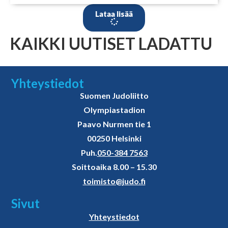
Lataa lisää
KAIKKI UUTISET LADATTU
Yhteystiedot
Suomen Judoliitto
Olympiastadion
Paavo Nurmen tie 1
00250 Helsinki
Puh.
050-384 7563
Soittoaika 8.00 – 15.30
toimisto@judo.fi
Sivut
Yhteystiedot