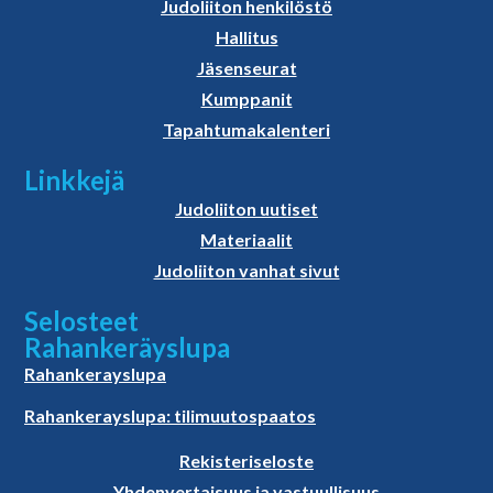
Judoliiton henkilöstö
Hallitus
Jäsenseurat
Kumppanit
Tapahtumakalenteri
Linkkejä
Judoliiton uutiset
Materiaalit
Judoliiton vanhat sivut
Selosteet
Rahankeräyslupa
Rahankerayslupa
Rahankerayslupa: tilimuutospaatos
Rekisteriseloste
Yhdenvertaisuus ja vastuullisuus