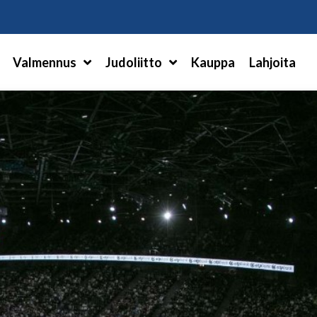
Hae
Valmennus
Judoliitto
Kauppa
Lahjoita