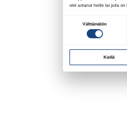
olet antanut heille tai joita o
Suostumuksen
Välttämätön
valinta
Kiellä