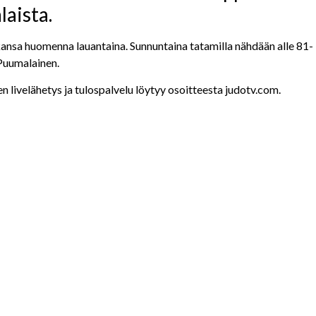
aista.
kkansa huomenna lauantaina. Sunnuntaina tatamilla nähdään alle 81-
 Puumalainen.
en livelähetys ja tulospalvelu löytyy osoitteesta judotv.com.