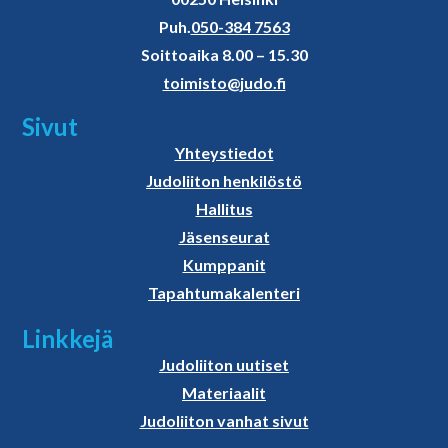
Puh.
050-384 7563
Soittoaika 8.00 – 15.30
toimisto@judo.fi
Sivut
Yhteystiedot
Judoliiton henkilöstö
Hallitus
Jäsenseurat
Kumppanit
Tapahtumakalenteri
Linkkejä
Judoliiton uutiset
Materiaalit
Judoliiton vanhat sivut