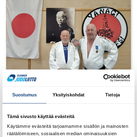
1.8.2026
Pentti Vauhkoselle harvinainen
Suostumus
Yksityiskohdat
Tietoja
huomionosoitus
Tämä sivusto käyttää evästeitä
Käytämme evästeitä tarjoamamme sisällön ja mainosten
räätälöimiseen, sosiaalisen median ominaisuuksien