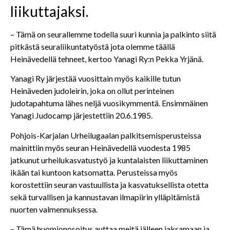
liikuttajaksi.
– Tämä on seurallemme todella suuri kunnia ja palkinto siitä
pitkästä seuraliikuntatyöstä jota olemme täällä
Heinävedellä tehneet, kertoo Yanagi Ry:n Pekka Yrjänä.
Yanagi Ry järjestää vuosittain myös kaikille tutun
Heinäveden judoleirin, joka on ollut perinteinen
judotapahtuma lähes neljä vuosikymmentä. Ensimmäinen
Yanagi Judocamp järjestettiin 20.6.1985.
Pohjois-Karjalan Urheilugaalan palkitsemisperusteissa
mainittiin myös seuran Heinävedellä vuodesta 1985
jatkunut urheilukasvatustyö ja kuntalaisten liikuttaminen
ikään tai kuntoon katsomatta. Perusteissa myös
korostettiin seuran vastuullista ja kasvatuksellista otetta
sekä turvallisen ja kannustavan ilmapiirin ylläpitämistä
nuorten valmennuksessa.
– Tämä huomionosoitus auttaa meitä jälleen jaksamaan ja