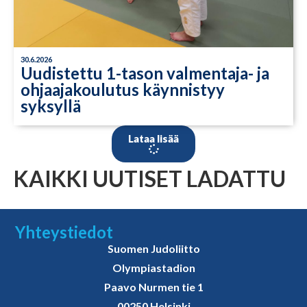
30.6.2026
Uudistettu 1-tason valmentaja- ja
ohjaajakoulutus käynnistyy
syksyllä
Lataa lisää
KAIKKI UUTISET LADATTU
Yhteystiedot
Suomen Judoliitto
Olympiastadion
Paavo Nurmen tie 1
00250 Helsinki