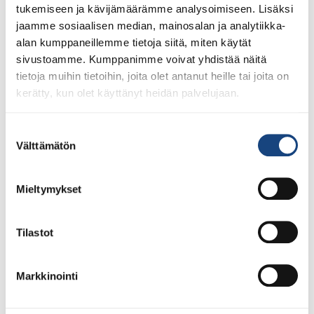
tukemiseen ja kävijämäärämme analysoimiseen. Lisäksi
jaamme sosiaalisen median, mainosalan ja analytiikka-
alan kumppaneillemme tietoja siitä, miten käytät
sivustoamme. Kumppanimme voivat yhdistää näitä
tietoja muihin tietoihin, joita olet antanut heille tai joita on
kerätty, kun olet käyttänyt heidän palvelujaan.
Suostumuksen
Välttämätön
valinta
Mieltymykset
23.7.2026
Tuomariraportti Swedish A-Judo/VI
Open 2026, 14.-17.5.2026,
Tilastot
Lindesberg, Ruotsi
Markkinointi