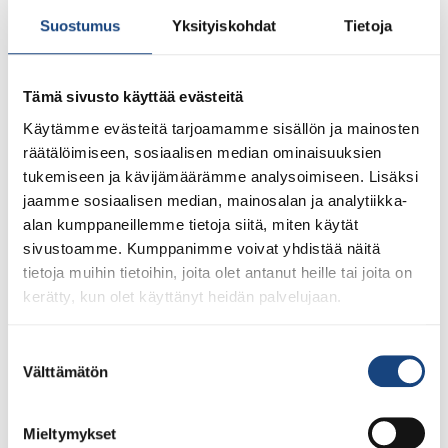
Suostumus
Yksityiskohdat
Tietoja
28.7.2026
Uudet lisenssit ostettavissa
1.8.2026 alkaen
Tämä sivusto käyttää evästeitä
Voit 1.8.2026 lähtien ostaa Judoliiton lisenssin kaudelle
Käytämme evästeitä tarjoamamme sisällön ja mainosten
1.8.2026 – 31.7.2027 Suomisportissa. Uuden kauden
räätälöimiseen, sosiaalisen median ominaisuuksien
lisenssit eivät siis [...]
tukemiseen ja kävijämäärämme analysoimiseen. Lisäksi
jaamme sosiaalisen median, mainosalan ja analytiikka-
alan kumppaneillemme tietoja siitä, miten käytät
sivustoamme. Kumppanimme voivat yhdistää näitä
LUE LISÄÄ
tietoja muihin tietoihin, joita olet antanut heille tai joita on
kerätty, kun olet käyttänyt heidän palvelujaan.
Suostumuksen
Välttämätön
valinta
Mieltymykset