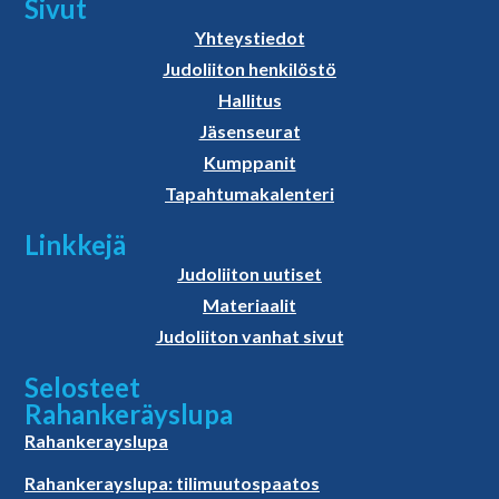
Sivut
Yhteystiedot
Judoliiton henkilöstö
Hallitus
Jäsenseurat
Kumppanit
Tapahtumakalenteri
Linkkejä
Judoliiton uutiset
Materiaalit
Judoliiton vanhat sivut
Selosteet
Rahankeräyslupa
Rahankerayslupa
Rahankerayslupa: tilimuutospaatos