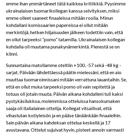
emme ihan ymmärtäneet tätä kaikkea kritiikkiä. Pyysimme
ukrainalaisen tuomarikollegan kanssa selvityksen, miksi
emme olleet saaneet finaaleissa mitään roolia. Minun
kohdallani komissaarien papereissa ei ollut mitään
merkintöjä, hetken hiljaisuuden jälkeen todettiin vain, että
en ollut tarpeeksi ”pomo” tatamilla. Ukrainalaisen kollegan
kohdalla oli muutama punakynämerkintä. Pienestä se on
kiinni.
Sunnuntaina matollamme oteltiin +100, -57 sekä -48 kg -
sarjat. Päivään lähdettäessä päätin mielessäni, että en aio
muuttaa tuomaroinnissani mitään verrattuna lauantaihin. Se,
että en ollut muka tarpeeksi pomo oli vain sepitettä ja
totuus oli jotain muuta. Päivän aikana kohdalleni tuli kaksi
pystykäsilukkoa, molemmissa otteluissa hansokumaken
saaja oli italialainen ottelija. Kollegat vitsailivat, että
vihastutan kotiyleisön ja en pääse tänäänkään finaaleihin.
Sain päivän aikana kahdeksan ottelua keskellä ja 17
avustavana. Ottelut sujuivat hyvin, pisteet annoin varmasti