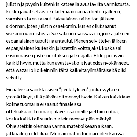
julistin ja pyysin kuitenkin katseella avustavilta varmistusta,
koska jäivät selvästi kelailemaan nauhaa heiton jälkeen,
varmistusta en saanut. Saksalainen sai heiton jälkeen
sidonnan, joten julistin osaekomin, kun en ollut saanut
wazariin varmistusta. Saksalainen sai wazarin, jonka jälkeen
espanjalainen taputti ja antautui. Pienen selvittelyn jälkeen
espanjalainen kuitenkin julistettiin voittajaksi, koska sai
ensimmäisen pistesuorituksen jatkoajalla. Eli loppu hyvin
kaikki hyvin, mutta kun avustavat olisivat edes nyökänneet,
että wazari oli oikein niin tältä kaikelta ylimääräiseltä olisi
selvitty.
Finaaleissa sain klassisen ”penkityksen”, jonka syytä en
ymmärtänyt, sillä päiväni oli mennyt hyvin. Kaiken kaikkiaan
kolme tuomaria ei saanut finaaleissa
otteluakaan. Tuomaripalaverissa meille jaettiin runtua,
koska kaikki oli suurin piirtein mennyt päin mäntyä.
Ohjeistettiin olemaan varma, matet oikeaan aikaan,
jatkoaikoja oli liikaa. Meidän maton tuomareiden kanssa