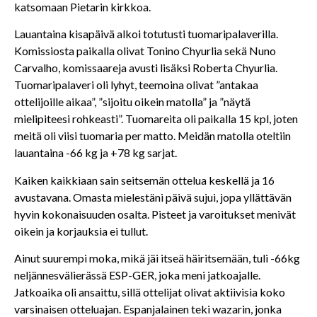
katsomaan Pietarin kirkkoa.
Lauantaina kisapäivä alkoi totutusti tuomaripalaverilla.
Komissiosta paikalla olivat Tonino Chyurlia sekä Nuno
Carvalho, komissaareja avusti lisäksi Roberta Chyurlia.
Tuomaripalaveri oli lyhyt, teemoina olivat ”antakaa
ottelijoille aikaa”, ”sijoitu oikein matolla” ja ”näytä
mielipiteesi rohkeasti”. Tuomareita oli paikalla 15 kpl, joten
meitä oli viisi tuomaria per matto. Meidän matolla oteltiin
lauantaina -66 kg ja +78 kg sarjat.
Kaiken kaikkiaan sain seitsemän ottelua keskellä ja 16
avustavana. Omasta mielestäni päivä sujui, jopa yllättävän
hyvin kokonaisuuden osalta. Pisteet ja varoitukset menivät
oikein ja korjauksia ei tullut.
Ainut suurempi moka, mikä jäi itseä häiritsemään, tuli -66kg
neljännesvälierässä ESP-GER, joka meni jatkoajalle.
Jatkoaika oli ansaittu, sillä ottelijat olivat aktiivisia koko
varsinaisen otteluajan. Espanjalainen teki wazarin, jonka