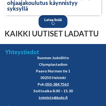
ohjaajakoulutus käynnistyy
syksyllä
Lataa lisää
KAIKKI UUTISET LADATTU
Yhteystiedot
Suomen Judoliitto
Olympiastadion
Paavo Nurmen tie 1
00250 Helsinki
Puh.
050-384 7563
Soittoaika 8.00 – 15.30
toimisto@judo.fi