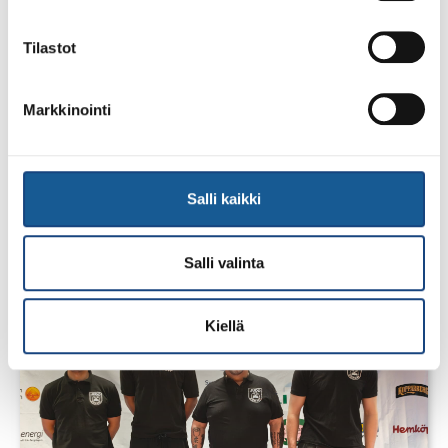
Tilastot
Markkinointi
1.8.2026
Pentti Vauhkoselle harvinainen
Salli kaikki
huomionosoitus
Salli valinta
Kiellä