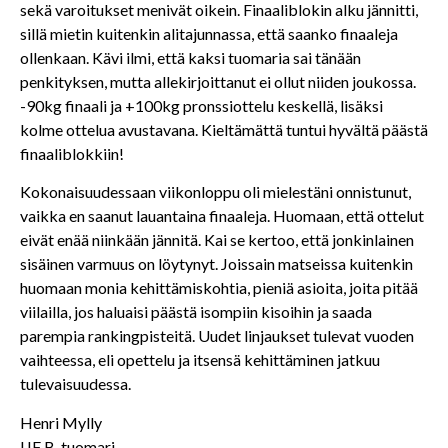
sekä varoitukset menivät oikein. Finaaliblokin alku jännitti,
sillä mietin kuitenkin alitajunnassa, että saanko finaaleja
ollenkaan. Kävi ilmi, että kaksi tuomaria sai tänään
penkityksen, mutta allekirjoittanut ei ollut niiden joukossa.
-90kg finaali ja +100kg pronssiottelu keskellä, lisäksi
kolme ottelua avustavana. Kieltämättä tuntui hyvältä päästä
finaaliblokkiin!
Kokonaisuudessaan viikonloppu oli mielestäni onnistunut,
vaikka en saanut lauantaina finaaleja. Huomaan, että ottelut
eivät enää niinkään jännitä. Kai se kertoo, että jonkinlainen
sisäinen varmuus on löytynyt. Joissain matseissa kuitenkin
huomaan monia kehittämiskohtia, pieniä asioita, joita pitää
viilailla, jos haluaisi päästä isompiin kisoihin ja saada
parempia rankingpisteitä. Uudet linjaukset tulevat vuoden
vaihteessa, eli opettelu ja itsensä kehittäminen jatkuu
tulevaisuudessa.
Henri Mylly
IJF B-tuomari