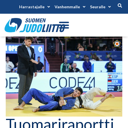
Harrastajalle
Vanhemmalle
Seuralle
Tuomariraportti