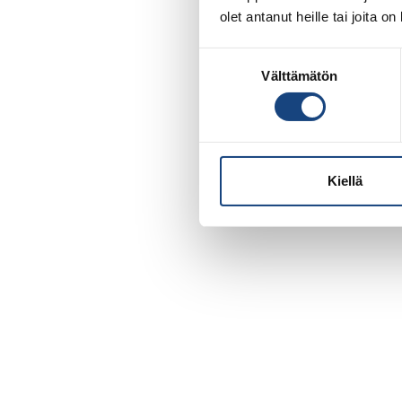
olet antanut heille tai joita o
Suostumuksen
Välttämätön
valinta
Kiellä