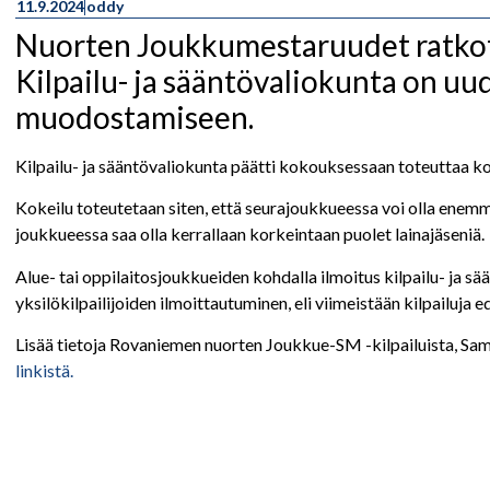
11.9.2024
oddy
Nuorten Joukkumestaruudet ratkot
Kilpailu- ja sääntövaliokunta on u
muodostamiseen.
Kilpailu- ja sääntövaliokunta päätti kokouksessaan toteuttaa k
Kokeilu toteutetaan siten, että seurajoukkueessa voi olla enemmä
joukkueessa saa olla kerrallaan korkeintaan puolet lainajäseniä.
Alue- tai oppilaitosjoukkueiden kohdalla ilmoitus kilpailu- ja 
yksilökilpailijoiden ilmoittautuminen, eli viimeistään kilpailuja ed
Lisää tietoja Rovaniemen nuorten Joukkue-SM -kilpailuista, Samur
linkistä.