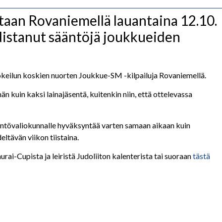
aan Rovaniemellä lauantaina 12.10.
udistanut sääntöjä joukkueiden
okeilun koskien nuorten Joukkue-SM -kilpailuja Rovaniemellä.
n kuin kaksi lainajäsentä, kuitenkin niin, että ottelevassa
sääntövaliokunnalle hyväksyntää varten samaan aikaan kuin
eltävän viikon tiistaina.
ai-Cupista ja leiristä Judoliiton kalenterista tai suoraan
tästä