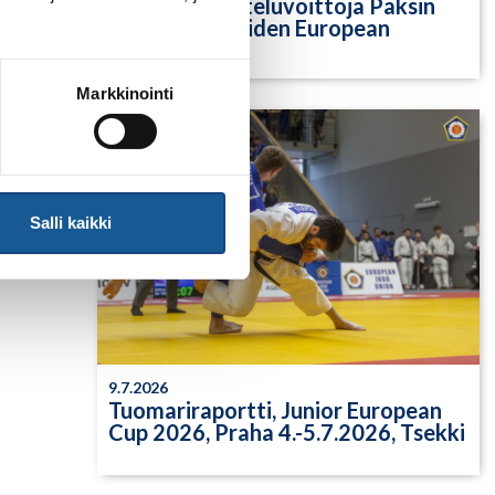
Yksittäisiä otteluvoittoja Paksin
alle 21-vuotiaiden European
Cupista
Markkinointi
Salli kaikki
9.7.2026
Tuomariraportti, Junior European
Cup 2026, Praha 4.-5.7.2026, Tsekki