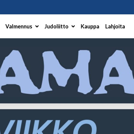
Hae
Valmennus
Judoliitto
Kauppa
Lahjoita