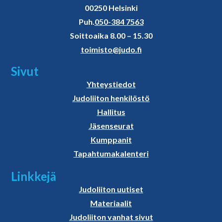
00250 Helsinki
Puh.
050-384 7563
Soittoaika 8.00 – 15.30
toimisto@judo.fi
Sivut
Yhteystiedot
Judoliiton henkilöstö
Hallitus
Jäsenseurat
Kumppanit
Tapahtumakalenteri
Linkkejä
Judoliiton uutiset
Materiaalit
Judoliiton vanhat sivut