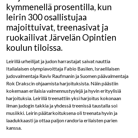
kymmenellä prosentilla, kun
leirin 300 osallistujaa
majoittuivat, treenasivat ja
ruokailivat Järvelän Opintien
koulun tiloissa.
Leirillä urheilijat ja judon harrastajat saivat nauttia
Italialaisen olympiavoittaja Fabio Basilen, Israelilaisen
judovalmentaja Raviv Raufmanin ja Suomen päävalmentaja
Rok Drakscin ohjaamista harjoituksista. Näin päästiin
kokemaan erilaisia valmennustyylejä ja hyvin erityylisiä
harjoituksia. Leirillä treenattiin yksi harjoitus kokonaan
ilman judogin takkia ja yhdessä treenissä taustalla soi
musiikki. Leirin päätarkoituksena oli treenata hyvin ja
laadukkaasti ja ottaa paljon randoria erilaisten parien
kanssa.