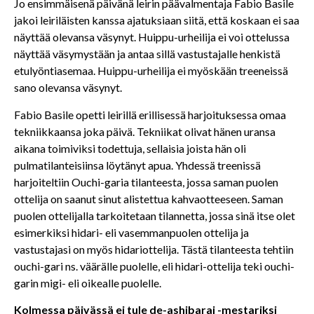
Jo ensimmäisenä päivänä leirin päävalmentaja Fabio Basile
jakoi leiriläisten kanssa ajatuksiaan siitä, että koskaan ei saa
näyttää olevansa väsynyt. Huippu-urheilija ei voi ottelussa
näyttää väsymystään ja antaa sillä vastustajalle henkistä
etulyöntiasemaa. Huippu-urheilija ei myöskään treeneissä
sano olevansa väsynyt.
Fabio Basile opetti leirillä erillisessä harjoituksessa omaa
tekniikkaansa joka päivä. Tekniikat olivat hänen uransa
aikana toimiviksi todettuja, sellaisia joista hän oli
pulmatilanteisiinsa löytänyt apua. Yhdessä treenissä
harjoiteltiin Ouchi-garia tilanteesta, jossa saman puolen
ottelija on saanut sinut alistettua kahvaotteeseen. Saman
puolen ottelijalla tarkoitetaan tilannetta, jossa sinä itse olet
esimerkiksi hidari- eli vasemmanpuolen ottelija ja
vastustajasi on myös hidariottelija. Tästä tilanteesta tehtiin
ouchi-gari ns. väärälle puolelle, eli hidari-ottelija teki ouchi-
garin migi- eli oikealle puolelle.
Kolmessa päivässä ei tule de-ashibarai -mestariksi