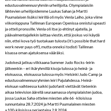
edustusvalmennusryhmiin urheilijoita. Olympialaisiin
lähtevien urheilijoidemme Luukas Sahan ja Martti
Puumalaisen lisäksi leirillä oli myös Venla Laiho, joka viime
viikonloppuna Tallinnan European Openissa onnistui upeasti
ja otteli pronssille. Venla oli itse jo ehtinyt ajatella, ja
päävalmentajallekin laittaa viestin, että joskus voi käydä
niin, ettei kova työ tuotakaan tulosta (It’s possible that hard
work never pays off), mutta onneksi todisti Tallinnan
kisassa oman ajatuksensa vääräksi.
Judokesä jatkuu vilkkaana Summer Judo Rocks-leirin
jälkeenkin – eri ikäryhmillä kisoja tulossa jo heinä- ja
elokuussa, elokuussa tulossa myös Helsinki Judo Camp ja
edustusvalmennusryhmien leiri Pajulahdessa. Heinä-
elokuun vaihteessa kaikki judofanit viettävät tietenkin
aikaa television äärellä seuraamassa olympialaisten judoa,
jossa Luukas Saha ottelee miesten alle 66 -kiloisissa
sunnuntaina 28.7.2024 ja Martti Puumalainen miesten
+100-kiloisissa perjantaina 2.8.2024