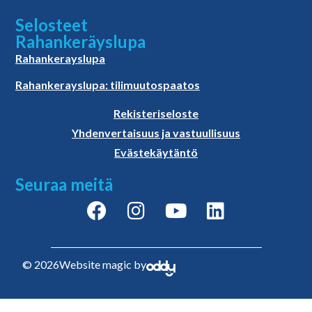
Selosteet
Rahankeräyslupa
Rahankerayslupa
Rahankerayslupa: tilimuutospaatos
Rekisteriseloste
Yhdenvertaisuus ja vastuullisuus
Evästekäytäntö
Seuraa meitä
© 2026
Website magic by