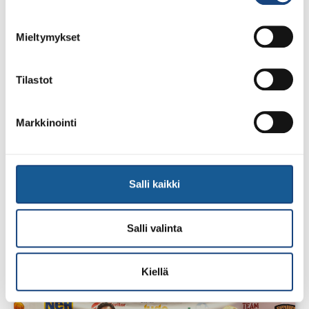
Mieltymykset
Tilastot
Markkinointi
Salli kaikki
1.8.2026
Pentti Vauhkoselle harvinainen
Salli valinta
huomionosoitus
Kiellä