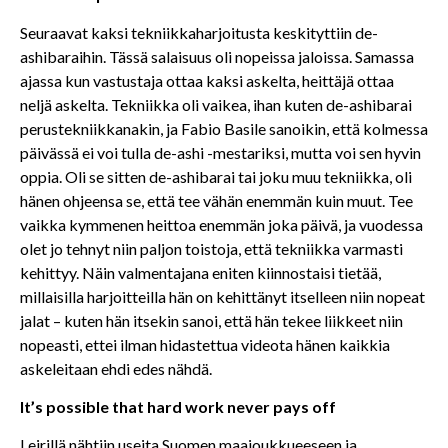
Seuraavat kaksi tekniikkaharjoitusta keskityttiin de-
ashibaraihin. Tässä salaisuus oli nopeissa jaloissa. Samassa
ajassa kun vastustaja ottaa kaksi askelta, heittäjä ottaa
neljä askelta. Tekniikka oli vaikea, ihan kuten de-ashibarai
perustekniikkanakin, ja Fabio Basile sanoikin, että kolmessa
päivässä ei voi tulla de-ashi -mestariksi, mutta voi sen hyvin
oppia. Oli se sitten de-ashibarai tai joku muu tekniikka, oli
hänen ohjeensa se, että tee vähän enemmän kuin muut. Tee
vaikka kymmenen heittoa enemmän joka päivä, ja vuodessa
olet jo tehnyt niin paljon toistoja, että tekniikka varmasti
kehittyy. Näin valmentajana eniten kiinnostaisi tietää,
millaisilla harjoitteilla hän on kehittänyt itselleen niin nopeat
jalat – kuten hän itsekin sanoi, että hän tekee liikkeet niin
nopeasti, ettei ilman hidastettua videota hänen kaikkia
askeleitaan ehdi edes nähdä.
It’s possible that hard work never pays off
Leirillä nähtiin useita Suomen maajoukkueeseen ja