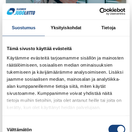
Suostumus
Yksityiskohdat
Tietoja
Tämä sivusto käyttää evästeitä
28.7.2026
Uudet lisenssit ostettavissa
Käytämme evästeitä tarjoamamme sisällön ja mainosten
1.8.2026 alkaen
räätälöimiseen, sosiaalisen median ominaisuuksien
tukemiseen ja kävijämäärämme analysoimiseen. Lisäksi
Voit 1.8.2026 lähtien ostaa Judoliiton lisenssin kaudelle
jaamme sosiaalisen median, mainosalan ja analytiikka-
1.8.2026 – 31.7.2027 Suomisportissa. Uuden kauden
alan kumppaneillemme tietoja siitä, miten käytät
lisenssit eivät siis [...]
sivustoamme. Kumppanimme voivat yhdistää näitä
tietoja muihin tietoihin, joita olet antanut heille tai joita on
kerätty, kun olet käyttänyt heidän palvelujaan.
LUE LISÄÄ
Suostumuksen
Välttämätön
valinta