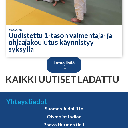
30.6.2026
Uudistettu 1-tason valmentaja- ja
ohjaajakoulutus käynnistyy
syksyllä
Lataa lisää
KAIKKI UUTISET LADATTU
Yhteystiedot
Suomen Judoliitto
Olympiastadion
Paavo Nurmen tie 1