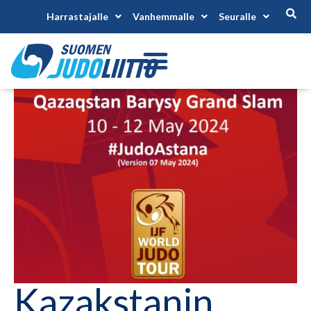
Harrastajalle
Vanhemmalle
Seuralle
Kazakstanin