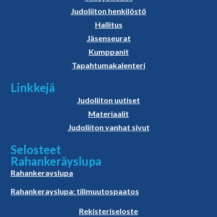
Judoliiton henkilöstö
Hallitus
Jäsenseurat
Kumppanit
Tapahtumakalenteri
Linkkejä
Judoliiton uutiset
Materiaalit
Judoliiton vanhat sivut
Selosteet
Rahankeräyslupa
Rahankerayslupa
Rahankerayslupa: tilimuutospaatos
Rekisteriseloste