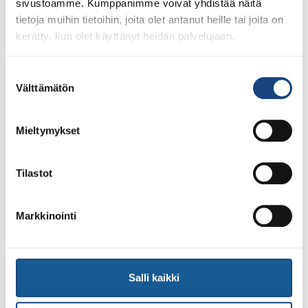
sivustoamme. Kumppanimme voivat yhdistää näitä
tietoja muihin tietoihin, joita olet antanut heille tai joita on
kerätty, kun olet käyttänyt heidän palvelujaan.
Suostumuksen
23.7.2026
Tuomariraportti Swedish A-Judo/VI
Välttämätön
valinta
Open 2026, 14.-17.5.2026,
Lindesberg, Ruotsi
Mieltymykset
Tilastot
Markkinointi
Salli kaikki