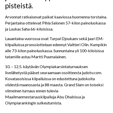
pisteistä.
Arvonnat ratkaisevat paikat kaaviossa huomenna torstaina.
Perjantaina ottelevat Pihla Salonen 57-kilon painoluokassa
ja Luukas Saha 66-kiloisissa.
Lauantaina vuorossa ovat Turpal Djoukaev sekä juuri EM-
kilpailuissa pronssiotteluun edennyt Valtteri Olin. Kumpikin
alle 73-kilon painoluokassa. Sunnuntaina yli 100-kiloisissa
tatamille astuu Martti Puumalainen.
10. – 12.5. käytävän Olympiakarsintaturnauksen
livelähetystä pääset seuraamaan osoitteesta judotv.com.
Kovatasoisissa kilpailuissa on edustettuna judokoita
viidestä maanosasta ja 88 maasta. Grand Slam on toiseksi
viimeinen turnaus ennen tulevia
Maailmanmestaruuskilpailuja Abu Dhabissa ja
Olympiarankingin sulkeutumista.