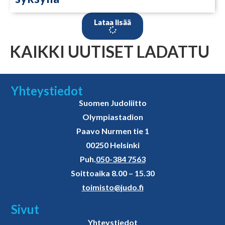
Lataa lisää
KAIKKI UUTISET LADATTU
Yhteystiedot
Suomen Judoliitto
Olympiastadion
Paavo Nurmen tie 1
00250 Helsinki
Puh.
050-384 7563
Soittoaika 8.00 – 15.30
toimisto@judo.fi
Sivut
Yhteystiedot