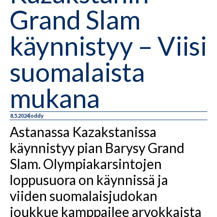
Grand Slam
käynnistyy – Viisi
suomalaista
mukana
8.5.2024
oddy
Astanassa Kazakstanissa
käynnistyy pian Barysy Grand
Slam. Olympiakarsintojen
loppusuora on käynnissä ja
viiden suomalaisjudokan
joukkue kamppailee arvokkaista