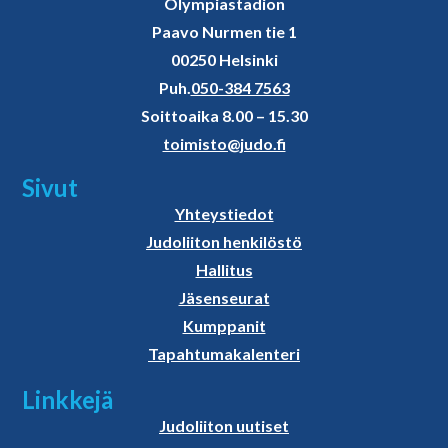
Olympiastadion
Paavo Nurmen tie 1
00250 Helsinki
Puh.
050-384 7563
Soittoaika 8.00 – 15.30
toimisto@judo.fi
Sivut
Yhteystiedot
Judoliiton henkilöstö
Hallitus
Jäsenseurat
Kumppanit
Tapahtumakalenteri
Linkkejä
Judoliiton uutiset