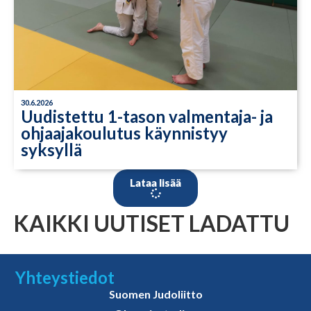
30.6.2026
Uudistettu 1-tason valmentaja- ja
ohjaajakoulutus käynnistyy
syksyllä
Lataa lisää
KAIKKI UUTISET LADATTU
Yhteystiedot
Suomen Judoliitto