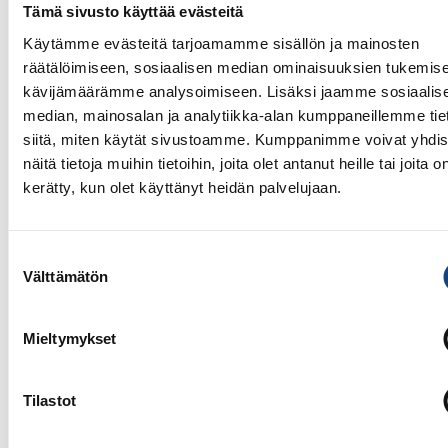
Tämä sivusto käyttää evästeitä
Käytämme evästeitä tarjoamamme sisällön ja mainosten
räätälöimiseen, sosiaalisen median ominaisuuksien tukemise
kävijämäärämme analysoimiseen. Lisäksi jaamme sosiaalis
median, mainosalan ja analytiikka-alan kumppaneillemme tie
siitä, miten käytät sivustoamme. Kumppanimme voivat yhdis
näitä tietoja muihin tietoihin, joita olet antanut heille tai joita o
kerätty, kun olet käyttänyt heidän palvelujaan.
Suostumuksen
Välttämätön
13.7.2026
valinta
Yksittäisiä otteluvoittoja Paksin
alle 21-vuotiaiden European
Mieltymykset
Cupista
Tilastot