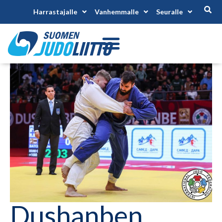
Harrastajalle
Vanhemmalle
Seuralle
Dushanben