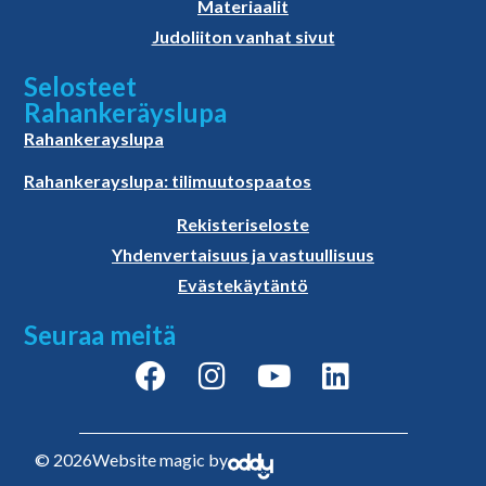
Materiaalit
Judoliiton vanhat sivut
Selosteet
Rahankeräyslupa
Rahankerayslupa
Rahankerayslupa: tilimuutospaatos
Rekisteriseloste
Yhdenvertaisuus ja vastuullisuus
Evästekäytäntö
Seuraa meitä
© 2026
Website magic by