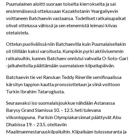
Puumalainen aloitti suoraan toiselta kierrokselta ja sai
ensimmäisessä ottelussaan Kazakhstanin Yeargaliyevin
voittaneen Batchaevin vastaansa. Todelliset ratkaisupaikat
olivat ottelussa vähissä ja sen etenemistä leimasi kiivas
otetaistelu.
Ottelun puolivälissä niin Batchaevilla kuin Puumalaisellakin
oli tilillään kaksi varoitusta. Kumpikin pyrki aktiivisemmin
ratkaisuihin, kunnes Batchaev onnistui vahvalla O-Soto-Gari
-jalkaheitolla päättämään suomalaisen kilpailupäivän.
Batchaevin tie vei Ranskan Teddy Rinerille semifinaalissa
kärsityn tappion kautta pronssiotteluun ja siinä voittoon
Turkin Ibrahim Tataroglusta.
Seuraavaksi iso suomalaisjoukkue nähdään Astanassa
Barysy Grand Slamissa 10. – 12.5. heti tulevana
viikonloppuna. Pariisin Olympiakarsinnat päättyvät Abu
Dhabissa 19. – 23.5. oteltaviin
Maailmanmestaruuskilpailuihin. Kilpailujen tulosseuranta ja