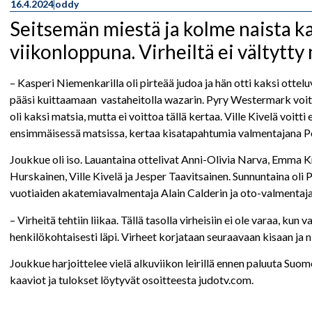
16.4.2024
oddy
Seitsemän miestä ja kolme naista 
viikonloppuna. Virheiltä ei vältytt
– Kasperi Niemenkarilla oli pirteää judoa ja hän otti kaksi ottel
pääsi kuittaamaan vastaheitolla wazarin. Pyry Westermark voitti
oli kaksi matsia, mutta ei voittoa tällä kertaa. Ville Kivelä vo
ensimmäisessä matsissa, kertaa kisatapahtumia valmentajana 
Joukkue oli iso. Lauantaina ottelivat Anni-Olivia Narva, Emma 
Hurskainen, Ville Kivelä ja Jesper Taavitsainen. Sunnuntaina ol
vuotiaiden akatemiavalmentaja Alain Calderin ja oto-valmenta
– Virheitä tehtiin liikaa. Tällä tasolla virheisiin ei ole varaa, kun
henkilökohtaisesti läpi. Virheet korjataan seuraavaan kisaan ja 
Joukkue harjoittelee vielä alkuviikon leirillä ennen paluuta Suom
kaaviot ja tulokset löytyvät osoitteesta judotv.com.