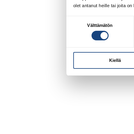
olet antanut heille tai joita o
Suostumuksen
Välttämätön
valinta
Kiellä