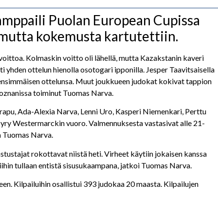
kamppaili Puolan European Cupissa
y mutta kokemusta kartutettiin.
uvoittoa. Kolmaskin voitto oli lähellä, mutta Kazakstanin kaveri
 yhden ottelun hienolla osotogari ipponilla. Jesper Taavitsaisella
itti ensimmäisen ottelunsa. Muut joukkueen judokat kokivat tappion
Poznanissa toiminut Tuomas Narva.
Krapu, Ada-Alexia Narva, Lenni Uro, Kasperi Niemenkari, Perttu
i Pyry Westermarckin vuoro. Valmennuksesta vastasivat alle 21-
ja Tuomas Narva.
 vastustajat rokottavat niistä heti. Virheet käytiin jokaisen kanssa
niihin tullaan entistä sisusukaampana, jatkoi Tuomas Narva.
een. Kilpailuihin osallistui 393 judokaa 20 maasta. Kilpailujen