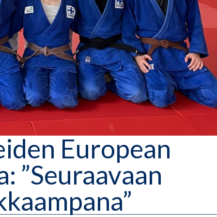
reiden European
a: ”Seuraavaan
sukkaampana”