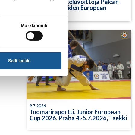
Yksittäisiä otteluvoittoja Paksin
alle 21-vuotiaiden European
Cupista
Markkinointi
Salli kaikki
9.7.2026
Tuomariraportti, Junior European
Cup 2026, Praha 4.-5.7.2026, Tsekki