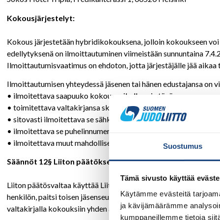
Kokousjärjestelyt:
Kokous järjestetään hybridikokouksena, jolloin kokoukseen voi o
edellytyksenä on ilmoittautuminen viimeistään sunnuntaina 7.4.2
Ilmoittautumisvaatimus on ehdoton, jotta järjestäjälle jää aikaa 
Ilmoittautumisen yhteydessä jäsenen tai hänen edustajansa on v
• ilmoitettava saapuuko kokouspaikalle vai etänä
• toimitettava valtakirjansa skannattuna osoitteeseen toimisto
• sitovasti ilmoitettava se sähköposti, johon hänelle voidaan ko
• ilmoitettava se puhelinnumero, josta on tavoitettavissa koko
• ilmoitettava muut mahdolliset jäsenseuransa osallistujat
Suostumus
Säännöt 12§ Liiton päätöksenteko
Tämä sivusto käyttää eväste
Liiton päätösvaltaa käyttää Liiton kokous. Jäsenseura voi valtu
Käytämme evästeitä tarjoama
henkilön, paitsi toisen jäsenseuran hallituksen tai johtokunnan j
ja kävijämäärämme analysoim
valtakirjalla kokouksiin yhden äänivaltaisen edustajan lisäksi mui
kumppaneillemme tietoja siitä