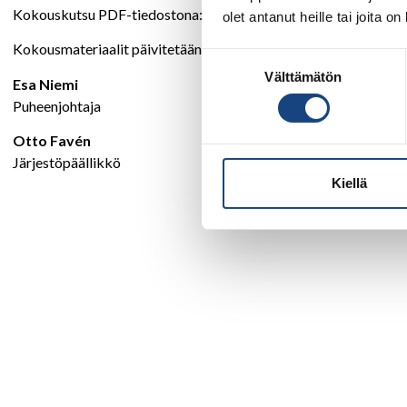
Kokouskutsu PDF-tiedostona:
Kevätkokous 2024 kutsu
olet antanut heille tai joita o
Kokousmateriaalit päivitetään tänne
liittokokousaineistoihin
.
Suostumuksen
Välttämätön
valinta
Esa Niemi
Puheenjohtaja
Otto Favén
Järjestöpäällikkö
Kiellä