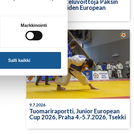
Yksittäisiä otteluvoittoja Paksin
alle 21-vuotiaiden European
Cupista
Markkinointi
Salli kaikki
9.7.2026
Tuomariraportti, Junior European
Cup 2026, Praha 4.-5.7.2026, Tsekki