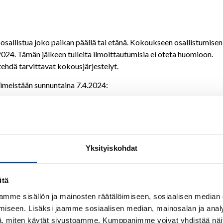
sallistua joko paikan päällä tai etänä. Kokoukseen osallistumisen
024. Tämän jälkeen tulleita ilmoittautumisia ei oteta huomioon.
tehdä tarvittavat kokousjärjestelyt.
iimeistään sunnuntaina 7.4.2024:
@judo.fi
kouksen aikana lähettää kokouksen äänestyksiin liittyviä linkkejä
uksen aikana sekä
Yksityiskohdat
itä
uttaa käyttämään äänivaltaansa yhden täysivaltaisen luonnollisen
mme sisällön ja mainosten räätälöimiseen, sosiaalisen median
äsentä. Jokainen liiton jäsenseura on oikeutettu lähettämään
iseen. Lisäksi jaamme sosiaalisen median, mainosalan ja analy
ta osallistujia, joilla on puheoikeus, mutta ei äänioikeutta.
, miten käytät sivustoamme. Kumppanimme voivat yhdistää näitä t