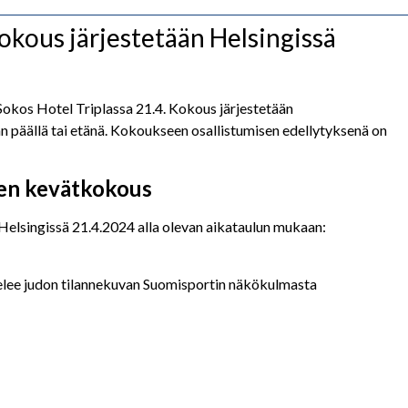
kous järjestetään Helsingissä
okos Hotel Triplassa 21.4. Kokous järjestetään
n päällä tai etänä. Kokoukseen osallistumisen edellytyksenä on
nen kevätkokous
elsingissä 21.4.2024 alla olevan aikataulun mukaan:
telee judon tilannekuvan Suomisportin näkökulmasta