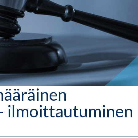
määräinen
– ilmoittautuminen