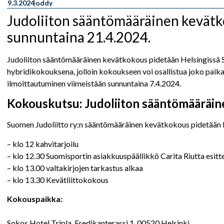
9.3.2024
oddy
Judoliiton sääntömääräinen kevätko
sunnuntaina 21.4.2024.
Judoliiton sääntömääräinen kevätkokous pidetään Helsingissä S
hybridikokouksena, jolloin kokoukseen voi osallistua joko paika
ilmoittautuminen viimeistään sunnuntaina 7.4.2024.
Kokouskutsu: Judoliiton sääntömääräi
Suomen Judoliitto ry:n sääntömääräinen kevätkokous pidetään H
– klo 12 kahvitarjoilu
– klo 12.30 Suomisportin asiakkuuspäällikkö Carita Riutta esit
– klo 13.00 valtakirjojen tarkastus alkaa
– klo 13.30 Kevätliittokokous
Kokouspaikka:
Sokos Hotel Tripla, Fredikanterassi 1, 00520 Helsinki