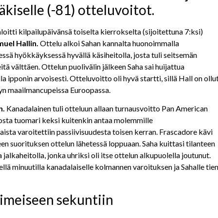
äkiselle (-81) otteluvoitot.
oitti kilpailupäivänsä toiselta kierrokselta (sijoitettuna 7:ksi)
uel Hallin.
Ottelu alkoi Sahan kannalta huonoimmalla
sessä hyökkäyksessä hyvällä käsiheitolla, josta tuli seitsemän
itä välttäen. Ottelun puolivälin jälkeen Saha sai huijattua
 ipponin arvoisesti. Otteluvoitto oli hyvä startti, sillä Hall on ollu
syn maailmancupeissa Euroopassa.
n.
Kanadalainen tuli otteluun allaan turnausvoitto Pan American
josta tuomari keksi kuitenkin antaa molemmille
laista varoitettiin passiivisuudesta toisen kerran. Frascadore kävi
en suorituksen ottelun lähetessä loppuaan. Saha kuittasi tilanteen
jalkaheitolla, jonka uhriksi oli itse ottelun alkupuolella joutunut.
sellä minuutilla kanadalaiselle kolmannen varoituksen ja Sahalle tie
iimeiseen sekuntiin