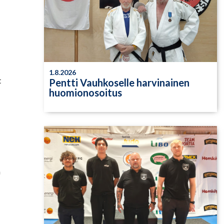
1.8.2026
t
Pentti Vauhkoselle harvinainen
huomionosoitus
n