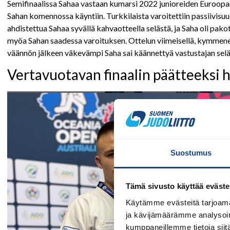
Semifinaalissa Sahaa vastaan kumarsi 2022 junioreiden Euroop
Sahan komennossa käyntiin. Turkkilaista varoitettiin passiivisuu
ahdistettua Sahaa syvällä kahvaotteella selästä, ja Saha oli pako
myöa Sahan saadessa varoituksen. Ottelun viimeisellä, kymmenellä
väännön jälkeen väkevämpi Saha sai käännettyä vastustajan selälle
Vertavuotavan finaalin päätteeksi 
Suostumus
Tämä sivusto käyttää eväste
Käytämme evästeitä tarjoama
ja kävijämäärämme analysoim
kumppaneillemme tietoja siitä