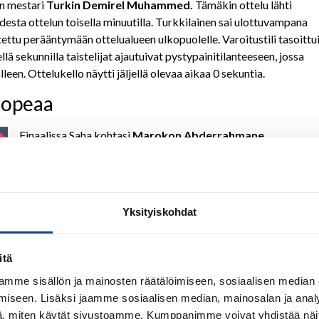
an mestari
Turkin Demirel Muhammed.
Tämäkin ottelu lähti
desta ottelun toisella minuutilla. Turkkilainen sai ulottuvampana
tettu perääntymään ottelualueen ulkopuolelle. Varoitustili tasoittu
 sekunnilla taistelijat ajautuivat pystypainitilanteeseen, jossa
en. Ottelukello näytti jäljellä olevaa aikaa 0 sekuntia.
hopeaa
Finaalissa Saha kohtasi
Marokon Abderrahmane
Boushitan.
Sahan hyökkäävä ottelutyyli toi marokkolaiselle
ensimmäisen varoituksen. Hieman ennen varsinaisen
otteluajan päättymistä Saha sai harmillisesti pienen
vertavuotavan haavan, jota jouduttiin paikkaamaan. Boushita
Yksityiskohdat
oli tässä vaiheessa melko puhki ja puuskutti kovasti.
Vastustaja sai tarpeellisen lepoajan Sahan vammanhoidon
ajaksi. Ottelu eteni jatkoajalle, jonka toisella minuutilla
itä
tuomari motivoi ottelijoita yrittämään enemmän, antamalla
mme sisällön ja mainosten räätälöimiseen, sosiaalisen median
molemmille passiivisuusvaroituksen. Tuolloin marokkolaisella
iseen. Lisäksi jaamme sosiaalisen median, mainosalan ja analy
oli varoitustili yhtä vaille täynnä. Jatkoajan kolmannella
, miten käytät sivustoamme. Kumppanimme voivat yhdistää näitä t