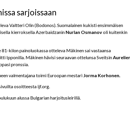
missa sarjoissaan
televa Valtteri Olin (Bodonos). Suomalainen kukisti ensimmäisen
isella kierroksella Azerbaidzanin
Nurlan Osmanov
oli kuitenkin
 81-kilon painoluokassa otteleva Mäkinen sai vastaansa
oitti Ipponilla. Mäkinen hävisi seuraavan ottelunsa Sveitsin
Aurelie
ppasi pronssia.
kkueen valmentajana toimi Euroopan mestari
Jorma Korhonen.
uilta osoitteesta ijf.org.
lukuun alussa Bulgarian harjoitusleirillä.