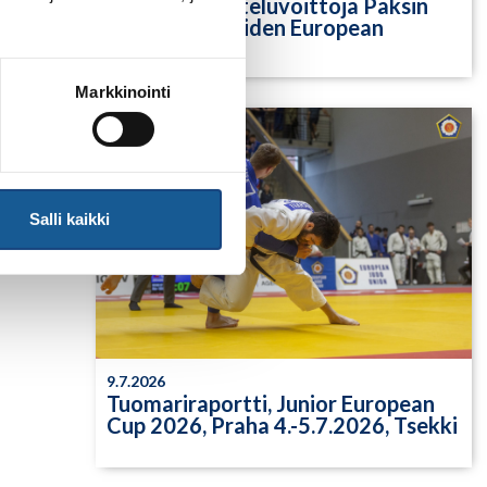
Yksittäisiä otteluvoittoja Paksin
alle 21-vuotiaiden European
Cupista
Markkinointi
Salli kaikki
9.7.2026
Tuomariraportti, Junior European
Cup 2026, Praha 4.-5.7.2026, Tsekki