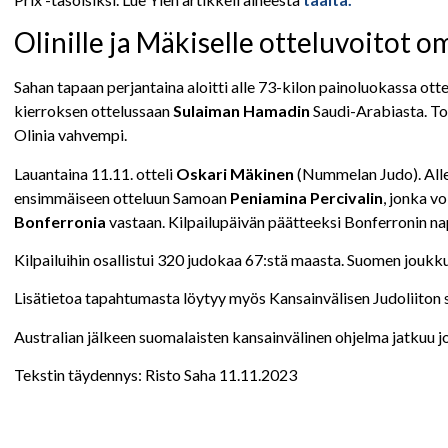
Olinille ja Mäkiselle otteluvoitot o
Sahan tapaan perjantaina aloitti alle 73-kilon painoluokassa ot
kierroksen ottelussaan
Sulaiman Hamadin
Saudi-Arabiasta. To
Olinia vahvempi.
Lauantaina 11.11. otteli
Oskari Mäkinen
(Nummelan Judo). Alle
ensimmäiseen otteluun Samoan
Peniamina Percivalin
, jonka v
Bonferronia
vastaan. Kilpailupäivän päätteeksi Bonferronin na
Kilpailuihin osallistui 320 judokaa 67:stä maasta. Suomen jou
Lisätietoa tapahtumasta löytyy myös Kansainvälisen Judoliiton siv
Australian jälkeen suomalaisten kansainvälinen ohjelma jatkuu jou
Tekstin täydennys: Risto Saha 11.11.2023