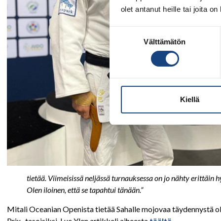
olet antanut heille tai joita o
Suostumuksen
Välttämätön
valinta
Kiellä
tietää. Viimeisissä neljässä turnauksessa on jo nähty erittäi
Olen iloinen, että se tapahtui tänään.”
Mitali Oceanian Openista tietää Sahalle mojovaa täydennystä oly
Prix -tasoisiksi. Lue Ylen artikkeli aiheesta
täältä.