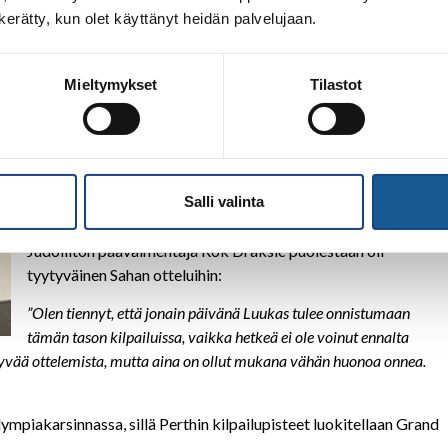
minuutilla Saha päätti vaihtaa vasemman käden ottelutyylin
n kerätty, kun olet käyttänyt heidän palvelujaan.
oikeakätiseksi sekoittaakseen vastustajan konsepteja. Tämä
valitettavasti osoittautui virheeksi ja Boushita pääsi
rankaisemaan kouch-gari jalkaheitolla, joka päätti finaalin
Mieltymykset
Tilastot
marokkolaiselle. Sahalle Oceanin Openin hopeamitali päivän
päätteeksi.
“Koko päivän otteleminen tuntui vähän väkinäiseltä, en saanut
räjähtäviä suorituksia aikaiseksi. Siihen nähden ihan hyvä
Salli valinta
tulos”,
Saha totesi hotelliin päästyään.
Judoliiton päävalmentaja Rok Draksic puolestaan oli
tyytyväinen Sahan otteluihin:
”Olen tiennyt, että jonain päivänä Luukas tulee onnistumaan
tämän tason kilpailuissa, vaikka hetkeä ei ole voinut ennalta
n hyvää ottelemista, mutta aina on ollut mukana vähän huonoa onnea.
mpiakarsinnassa, sillä Perthin kilpailupisteet luokitellaan Grand