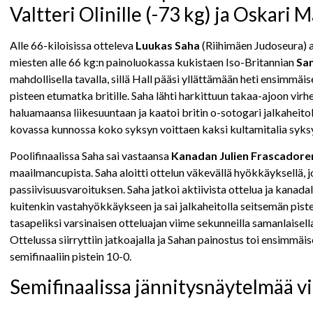
Valtteri Olinille (-73 kg) ja Oskari M
Alle 66-kiloisissa otteleva
Luukas Saha
(Riihimäen Judoseura) al
miesten alle 66 kg:n painoluokassa kukistaen Iso-Britannian
Sam
mahdollisella tavalla, sillä Hall pääsi yllättämään heti ensimmäi
pisteen etumatka britille. Saha lähti harkittuun takaa-ajoon virhe
haluamaansa liikesuuntaan ja kaatoi britin o-sotogari jalkaheitolla
kovassa kunnossa koko syksyn voittaen kaksi kultamitalia syk
Poolifinaalissa Saha sai vastaansa
Kanadan Julien Frascadore
maailmancupista. Saha aloitti ottelun väkevällä hyökkäyksellä, 
passiivisuusvaroituksen. Saha jatkoi aktiivista ottelua ja kanada
kuitenkin vastahyökkäykseen ja sai jalkaheitolla seitsemän piste
tasapeliksi varsinaisen otteluajan viime sekunneilla samanlaisella 
Ottelussa siirryttiin jatkoajalla ja Sahan painostus toi ensimmäi
semifinaaliin pistein 10-0.
Semifinaalissa jännitysnäytelmää v