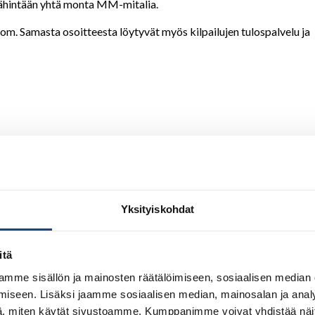
vähintään yhtä monta MM-mitalia.
com. Samasta osoitteesta löytyvät myös kilpailujen tulospalvelu ja
Yksityiskohdat
itä
mme sisällön ja mainosten räätälöimiseen, sosiaalisen median
iseen. Lisäksi jaamme sosiaalisen median, mainosalan ja analy
, miten käytät sivustoamme. Kumppanimme voivat yhdistää näitä t