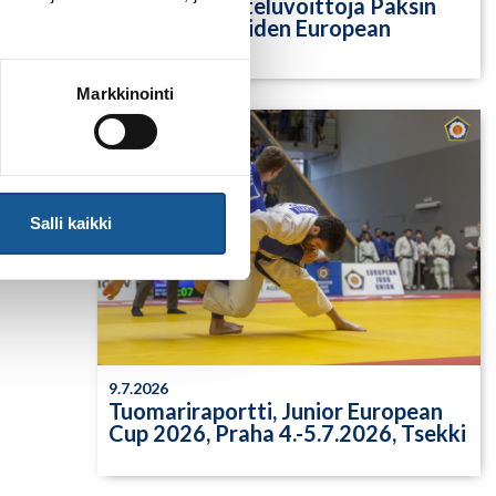
Yksittäisiä otteluvoittoja Paksin
alle 21-vuotiaiden European
Cupista
Markkinointi
Salli kaikki
9.7.2026
Tuomariraportti, Junior European
Cup 2026, Praha 4.-5.7.2026, Tsekki