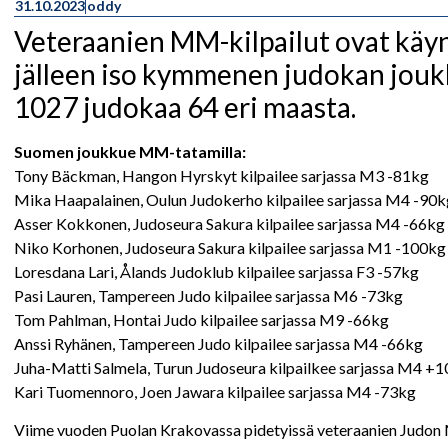
31.10.2023
oddy
Veteraanien MM-kilpailut ovat käy
jälleen iso kymmenen judokan joukk
1027 judokaa 64 eri maasta.
Suomen joukkue MM-tatamilla:
Tony Bäckman, Hangon Hyrskyt kilpailee sarjassa M3 -81kg
Mika Haapalainen, Oulun Judokerho kilpailee sarjassa M4 -90k
Asser Kokkonen, Judoseura Sakura kilpailee sarjassa M4 -66kg
Niko Korhonen, Judoseura Sakura kilpailee sarjassa M1 -100kg
Loresdana Lari, Ålands Judoklub kilpailee sarjassa F3 -57kg
Pasi Lauren, Tampereen Judo kilpailee sarjassa M6 -73kg
Tom Pahlman, Hontai Judo kilpailee sarjassa M9 -66kg
Anssi Ryhänen, Tampereen Judo kilpailee sarjassa M4 -66kg
Juha-Matti Salmela, Turun Judoseura kilpailkee sarjassa M4 +
Kari Tuomennoro, Joen Jawara kilpailee sarjassa M4 -73kg
Viime vuoden Puolan Krakovassa pidetyissä veteraanien Judon MM