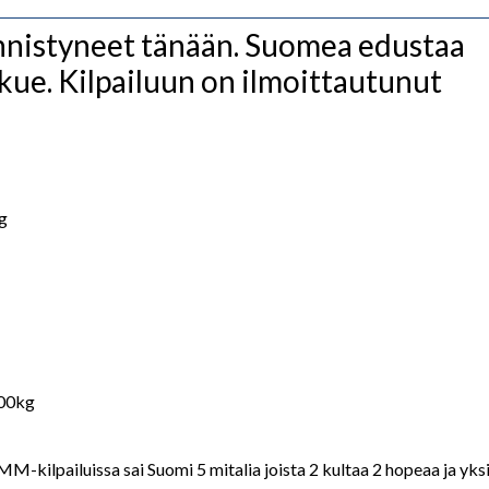
nnistyneet tänään. Suomea edustaa
ue. Kilpailuun on ilmoittautunut
g
100kg
-kilpailuissa sai Suomi 5 mitalia joista 2 kultaa 2 hopeaa ja yks