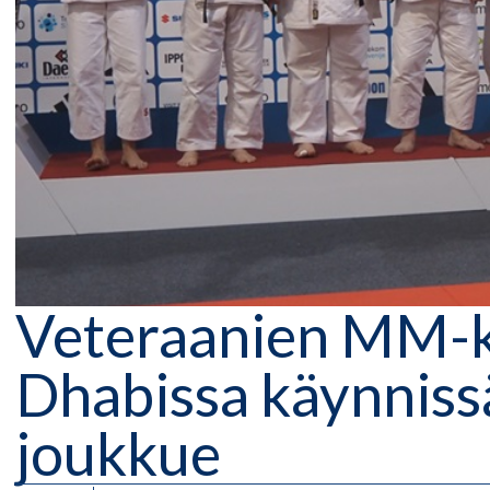
Veteraanien MM-ki
Dhabissa käynnissä
joukkue