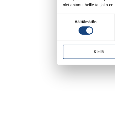
olet antanut heille tai joita o
Suostumuksen
Välttämätön
valinta
Kiellä