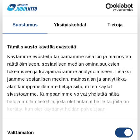
Suostumus
Yksityiskohdat
Tietoja
Tämä sivusto käyttää evästeitä
Käytämme evästeitä tarjoamamme sisällön ja mainosten
räätälöimiseen, sosiaalisen median ominaisuuksien
tukemiseen ja kävijämäärämme analysoimiseen. Lisäksi
jaamme sosiaalisen median, mainosalan ja analytiikka-
1.8.2026
alan kumppaneillemme tietoja siitä, miten käytät
Pentti Vauhkoselle harvinainen
sivustoamme. Kumppanimme voivat yhdistää näitä
huomionosoitus
tietoja muihin tietoihin, joita olet antanut heille tai joita on
kerätty, kun olet käyttänyt heidän palvelujaan.
Suostumuksen
Välttämätön
valinta