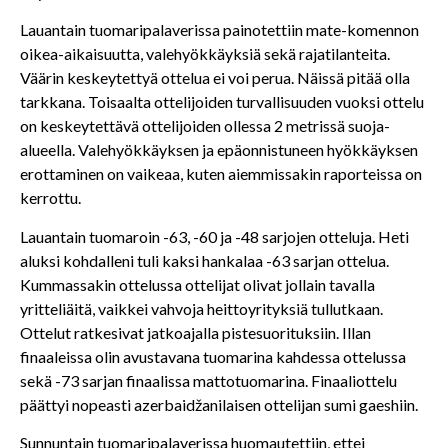
Lauantain tuomaripalaverissa painotettiin mate-komennon
oikea-aikaisuutta, valehyökkäyksiä sekä rajatilanteita.
Väärin keskeytettyä ottelua ei voi perua. Näissä pitää olla
tarkkana. Toisaalta ottelijoiden turvallisuuden vuoksi ottelu
on keskeytettävä ottelijoiden ollessa 2 metrissä suoja-
alueella. Valehyökkäyksen ja epäonnistuneen hyökkäyksen
erottaminen on vaikeaa, kuten aiemmissakin raporteissa on
kerrottu.
Lauantain tuomaroin -63, -60 ja -48 sarjojen otteluja. Heti
aluksi kohdalleni tuli kaksi hankalaa -63 sarjan ottelua.
Kummassakin ottelussa ottelijat olivat jollain tavalla
yritteliäitä, vaikkei vahvoja heittoyrityksiä tullutkaan.
Ottelut ratkesivat jatkoajalla pistesuorituksiin. Illan
finaaleissa olin avustavana tuomarina kahdessa ottelussa
sekä -73 sarjan finaalissa mattotuomarina. Finaaliottelu
päättyi nopeasti azerbaidžanilaisen ottelijan sumi gaeshiin.
Sunnuntain tuomaripalaverissa huomautettiin, ettei