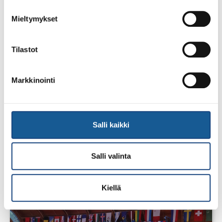
Mieltymykset
Tilastot
Markkinointi
Salli kaikki
23.7.2026
Tuomariraportti Swedish A-Judo/VI
Open 2026, 14.-17.5.2026,
Salli valinta
Lindesberg, Ruotsi
Kiellä