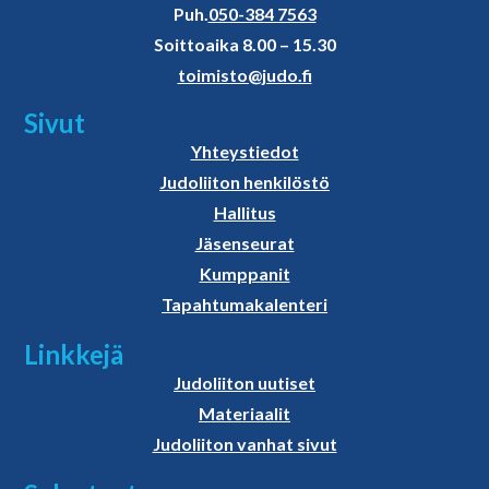
Puh.
050-384 7563
Soittoaika 8.00 – 15.30
toimisto@judo.fi
Sivut
Yhteystiedot
Judoliiton henkilöstö
Hallitus
Jäsenseurat
Kumppanit
Tapahtumakalenteri
Linkkejä
Judoliiton uutiset
Materiaalit
Judoliiton vanhat sivut