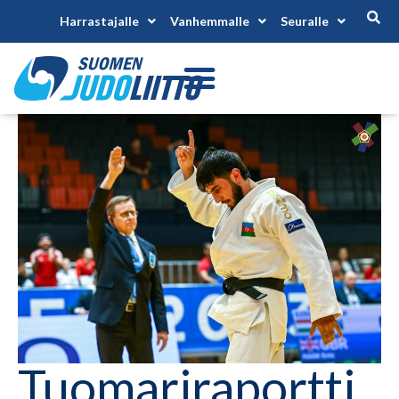
Harrastajalle
Vanhemmalle
Seuralle
Tuomariraportti