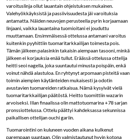
varoituslinja ollut lauantain ohjeistuksen mukainen.
Valehyökkäyksistä ja passiivisuudesta jäi varoituksia
antamatta. Näiden neuvojen perusteella pyrin korjaamaan
linjaani, vaikka lauantaina tuomioitani ei jouduttu
muuttamaan. Ensimmäisessä ottelussa antamani varoitus
kuitenkin pyyhittiin tuomaritarkkailijan toimesta pois.
Tämän jälkeen palasinkin takaisin aiempaan tasooni, minkä
jälkeen ei korjauksia enää tullut. Eräässä ottelussa ottelija
heitti seoi nagella, joka suuntautui minusta poispäin, enkä
voinut nähdä alastuloa. En ryhtynyt arpomaan pisteitä vaan
toimin aiempien käytänteiden mukaisesti ja odotin
avustavien tuomareiden ratkaisua. Nämä kysyivät vielä
tuomaritarkkailijan päätöstä. Heitto tuomittiin wazarin
arvoiseksi. Illan finaalissa olin mattotuomarina +78 sarjan
pronssiottelussa. Ottelu päättyi kahdeksassa sekunnissa
paikallisen ottelijan ouchi gariin.
Tuomarointini on kuluneen vuoden aikana kulkenut
parempaan suuntaan. Olin valmistautunut hyvin kotona