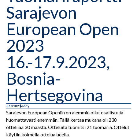
Sarajevon
European Open
2023
16.-17.9.2023,
Bosnia-
Hertsegovina
8.10.2023
oddy
Sarajevon European Openiin on aiemmin ollut osallistujia
huomattavasti enemmän. Tällä kertaa mukana oli 238
ottelijaa 30 maasta. Otteluita tuomitsi 21 tuomaria. Ottelut
käytiin kolmella ottelualueella.