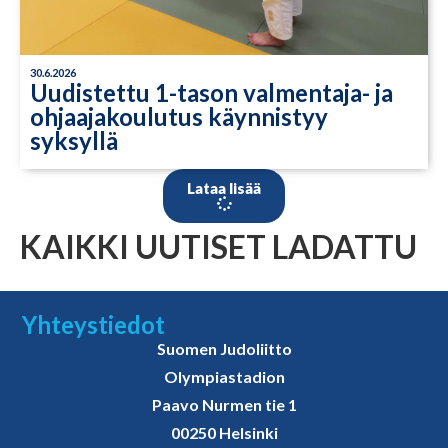
30.6.2026
Uudistettu 1-tason valmentaja- ja
ohjaajakoulutus käynnistyy
syksyllä
Lataa lisää
KAIKKI UUTISET LADATTU
Yhteystiedot
Suomen Judoliitto
Olympiastadion
Paavo Nurmen tie 1
00250 Helsinki