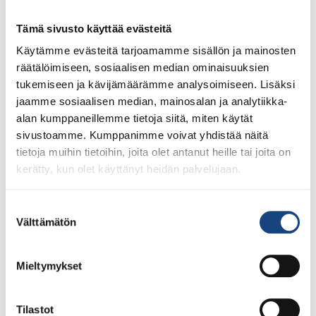
Voit 1.8.2026 lähtien ostaa Judoliiton lisenssin kaudelle
1.8.2026 – 31.7.2027 Suomisportissa. Uuden kauden
Tämä sivusto käyttää evästeitä
lisenssit eivät siis [...]
Käytämme evästeitä tarjoamamme sisällön ja mainosten
räätälöimiseen, sosiaalisen median ominaisuuksien
tukemiseen ja kävijämäärämme analysoimiseen. Lisäksi
jaamme sosiaalisen median, mainosalan ja analytiikka-
LUE LISÄÄ
alan kumppaneillemme tietoja siitä, miten käytät
sivustoamme. Kumppanimme voivat yhdistää näitä
tietoja muihin tietoihin, joita olet antanut heille tai joita on
kerätty, kun olet käyttänyt heidän palvelujaan.
Suostumuksen
Välttämätön
valinta
Mieltymykset
Tilastot