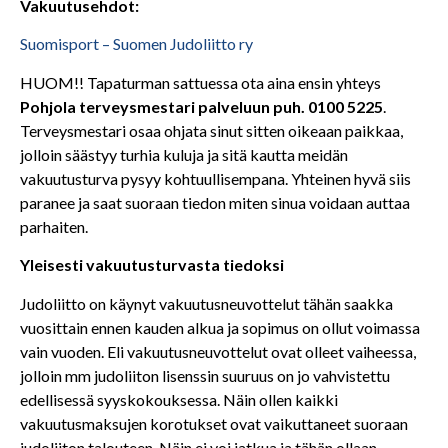
Vakuutusehdot:
Suomisport – Suomen Judoliitto ry
HUOM!! Tapaturman sattuessa ota aina ensin yhteys
Pohjola terveysmestari palveluun puh. 0100 5225
.
Terveysmestari osaa ohjata sinut sitten oikeaan paikkaa,
jolloin säästyy turhia kuluja ja sitä kautta meidän
vakuutusturva pysyy kohtuullisempana. Yhteinen hyvä siis
paranee ja saat suoraan tiedon miten sinua voidaan auttaa
parhaiten.
Yleisesti vakuutusturvasta tiedoksi
Judoliitto on käynyt vakuutusneuvottelut tähän saakka
vuosittain ennen kauden alkua ja sopimus on ollut voimassa
vain vuoden. Eli vakuutusneuvottelut ovat olleet vaiheessa,
jolloin mm judoliiton lisenssin suuruus on jo vahvistettu
edellisessä syyskokouksessa. Näin ollen kaikki
vakuutusmaksujen korotukset ovat vaikuttaneet suoraan
judoliiton talouteen. Näin ei voi jatkua ja tähän ollaan