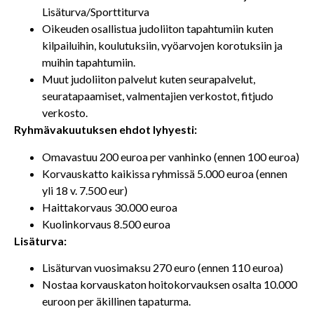
Lisäturva/Sporttiturva
Oikeuden osallistua judoliiton tapahtumiin kuten
kilpailuihin, koulutuksiin, vyöarvojen korotuksiin ja
muihin tapahtumiin.
Muut judoliiton palvelut kuten seurapalvelut,
seuratapaamiset, valmentajien verkostot, fitjudo
verkosto.
Ryhmävakuutuksen ehdot lyhyesti:
Omavastuu 200 euroa per vanhinko (ennen 100 euroa)
Korvauskatto kaikissa ryhmissä 5.000 euroa (ennen
yli 18 v. 7.500 eur)
Haittakorvaus 30.000 euroa
Kuolinkorvaus 8.500 euroa
Lisäturva:
Lisäturvan vuosimaksu 270 euro (ennen 110 euroa)
Nostaa korvauskaton hoitokorvauksen osalta 10.000
euroon per äkillinen tapaturma.