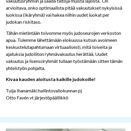
vakuutusryhmiin ja saada tietoja muista lajeista. On
arvioitava, onko optimaalista pitää vakuutukset nykyisissä
luokissa (ikäryhmä) vai hakea niihin uudet luokat per
judokan riskitaso.
Tähän mietintään toivomme myös judoseurojen verkoston
apua. Tulemme lähettämään elokuussa kutsun avoimeen
keskustelutapahtumaan virtuaalisesti, mitä toiveita ja
ajatuksia judoliiton ryhmävakuutus herättää. Uudet
vakuutus ja lisenssiryhmät tullaan työstämään sitten tämän
yhteistyön pohjalta.
Kivaa kauden aloitusta kaikille judokoille!
Tuija Ihanamäki hallintovaliokunnan pj
Otto Favén vt järjestöpäällikkö