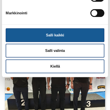
Markkinointi
1.8.2026
Pentti Vauhkoselle harvinainen
huomionosoitus
Salli kaikki
Salli valinta
Kiellä