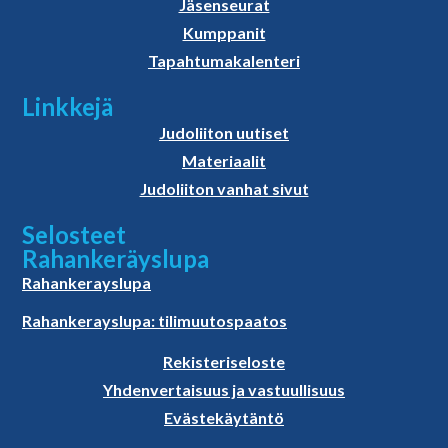
Jäsenseurat
Kumppanit
Tapahtumakalenteri
Linkkejä
Judoliiton uutiset
Materiaalit
Judoliiton vanhat sivut
Selosteet
Rahankeräyslupa
Rahankerayslupa
Rahankerayslupa: tilimuutospaatos
Rekisteriseloste
Yhdenvertaisuus ja vastuullisuus
Evästekäytäntö