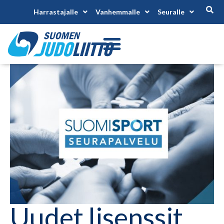
Harrastajalle
Vanhemmalle
Seuralle
Uudet lisenssit