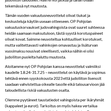
tekemässä nyt muutosta.
Tämän vuoden vakuutusneuvottelut olivat tiukat ja
keskusteluja käytiin useaan otteeseen. OP Pohjolan
vakuutuskorvaukset judovahingoista ovat suuret suhteessa
heidän saamaan maksutuloon, tästä syystä korotuspaineet
olivat kovat. Saimme neuvoteltua kohtuulliset korotukset,
mutta valitettavasti vahinkojen omavastuu ja lisäturvan
vuosimaksu nousivat oleellisesti, vaikka näihin ei olisi
judoliiton puolelta haluttu muutosta.
Aloitamme nyt OP Pohjolan kanssa neuvottelut valmiiksi
kaudelle 1.8.24-31.7.25 – neuvottelut on käytävä ja sopimus
tehtävä ennen syyskokousta 2023 että judoliiton lisenssit
saadaan vahvistettua oikealle tasolle eikä talousarvioon jää
taloudellista riskiä vakuutusten osalta.
Olemme pyytäneet taustatiedot vahingoista per ikäryhmät
(kappaleet ja eurot). Tarkoitus on myös hakea vertailua