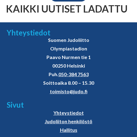
KAIKKI UUTISET LADATTU
Yhteystiedot
Suomen Judoliitto
Olympiastadion
Paavo Nurmen tie 1
00250 Helsinki
Puh.
050-384 7563
Soittoaika 8.00 – 15.30
toimisto@judo.fi
Sivut
Yhteystiedot
Judoliiton henkilöstö
Hallitus