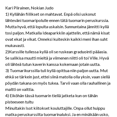
Kari Piirainen, Nokian Judo
1) Kyllähän fiilikset on mahtavat. Enpä olisi uskonut
lähteväni tuomaripolulle ennen tätä tuomarin peruskurssia.
Mutta hyvä, että lopulta uskalsin. Sunnuntaina jännitti kyllä
tosi paljon. Matkalla Ideaparkkiin ajattelin, että nämä kisat
ovat ekat ja vikat. Onneksi kuiteskin kaikki meni ihan suht
mukavasti.
2)Kurssille tullessa kyllä oli se ruskean graduointi pääasia.
Se salikisa muutti mieltä ja viimenen niitti oli toi Ville. Hyvä
oli lähteä tutun kaverin kanssa kokemaan jotain uutta.
3) Tuomarikurssilla tuli kyllä opittua niin paljon uutta. Mut
ehkä se tärkein just, ettei siinä matolla olla yksin, vaan siellä
pöydän takana on myös tukea. Tarvii vaan olla rauhallinen ja
maltti on valttia.
4) Eiköhän tässä tuomarin tiellä jatketa kun on tähän
pisteeseen tultu
Minultakin Isot kiitokset kouluttajille. Onpa ollut huippu
matka peruskurssilta tuomarinaluksi. Ja en minäkään usko,