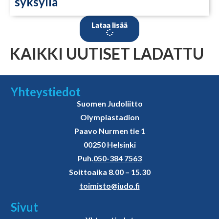
syksyllä
Lataa lisää
KAIKKI UUTISET LADATTU
Yhteystiedot
Suomen Judoliitto
Olympiastadion
Paavo Nurmen tie 1
00250 Helsinki
Puh.
050-384 7563
Soittoaika 8.00 – 15.30
toimisto@judo.fi
Sivut