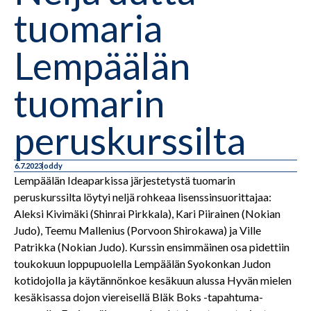
tuomaria
Lempäälän
tuomarin
peruskurssilta
6.7.2023
oddy
Lempäälän Ideaparkissa järjestetystä tuomarin
peruskurssilta löytyi neljä rohkeaa lisenssinsuorittajaa:
Aleksi Kivimäki (Shinrai Pirkkala), Kari Piirainen (Nokian
Judo), Teemu Mallenius (Porvoon Shirokawa) ja Ville
Patrikka (Nokian Judo). Kurssin ensimmäinen osa pidettiin
toukokuun loppupuolella Lempäälän Syokonkan Judon
kotidojolla ja käytännönkoe kesäkuun alussa Hyvän mielen
kesäkisassa dojon viereisellä Bläk Boks -tapahtuma-