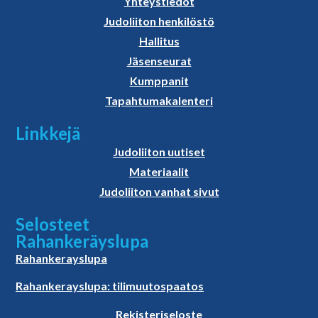
Yhteystiedot
Judoliiton henkilöstö
Hallitus
Jäsenseurat
Kumppanit
Tapahtumakalenteri
Linkkejä
Judoliiton uutiset
Materiaalit
Judoliiton vanhat sivut
Selosteet
Rahankeräyslupa
Rahankerayslupa
Rahankerayslupa: tilimuutospaatos
Rekisteriseloste