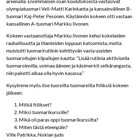
areenalla. Ensimmäisen osan koulutuksesta vastasivat
olympiatuomari Veli-Matti Karinkanta ja kansainvälinen B-
tuomari Kaj-Peter Pesonen. Käytännön kokeen otti vastaan
kansallinen A-tuomari Markku Ilvonen.
Kokeen vastaanottaja Markku Ilvonen kehui kokelaiden
rauhallisuutta ja tilanteiden loppuun katsomista, mutta
muistutti tuomarirutiinin kehittyvän vasta useiden
tuomaroitujen kilpailujen kautta: ”Lisää rutiinia aktiivisella
tuomaroinnilla, voimaa ääneen ja käsimerkit selkärangasta,
niin paketti alkaa olla hyvin kasassa.”
Kysyimme myös itse tuoreilta tuomareilta fiiliksiä kokeen
jälkeen:
Mitkä fiilikset?
Miksi tuomarikurssille?
Mikä oli paras oppi tuomarikurssilta?
Miten tästä eteenpäin?
Ville Patrikka, Nokian judo