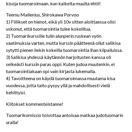
kisoja tuomaroimaan, kun kaikelta muulta ehtii!
Teemu Mallenius, Shirokawa Porvoo
1) Fiilikset on hienot, eikä yli 10v sitten aloittaessa olisi
uskonut, että tuomarointia tulee kokeiltua.
2) Tuomarikurssille tulin alunperin ruskean vyön
vaatimuksia varten, mutta kurssin päätteenä ollut salikisa
sytytti pienen liekin kokeilla tuomarointia ihan kilpailuissa.
3) Salikisa yhdessä käytännön harjoitusten kanssa oli
selkeästi kurssin paras oppi. Kuten judoa muutenkin, ei
tuomarointiakaan opi vain kirjasta lukemalla.
4) Tavoitteena on käydä tuomaroimassa muutama kisa
vuodessa, jotta taito pysyy yllä ja mahdollisesti vielä
kehittyisi.
Kiitokset kommenteistanne!
Tuomarikomissio toivottaa antoisaa matkaa judotuomarin
uralla!