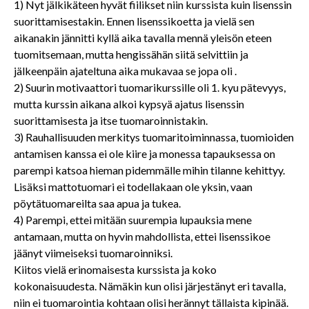
1) Nyt jälkikäteen hyvät fiilikset niin kurssista kuin lisenssin
suorittamisestakin. Ennen lisenssikoetta ja vielä sen
aikanakin jännitti kyllä aika tavalla mennä yleisön eteen
tuomitsemaan, mutta hengissähän siitä selvittiin ja
jälkeenpäin ajateltuna aika mukavaa se jopa oli .
2) Suurin motivaattori tuomarikurssille oli 1. kyu pätevyys,
mutta kurssin aikana alkoi kypsyä ajatus lisenssin
suorittamisesta ja itse tuomaroinnistakin.
3) Rauhallisuuden merkitys tuomaritoiminnassa, tuomioiden
antamisen kanssa ei ole kiire ja monessa tapauksessa on
parempi katsoa hieman pidemmälle mihin tilanne kehittyy.
Lisäksi mattotuomari ei todellakaan ole yksin, vaan
pöytätuomareilta saa apua ja tukea.
4) Parempi, ettei mitään suurempia lupauksia mene
antamaan, mutta on hyvin mahdollista, ettei lisenssikoe
jäänyt viimeiseksi tuomaroinniksi.
Kiitos vielä erinomaisesta kurssista ja koko
kokonaisuudesta. Nämäkin kun olisi järjestänyt eri tavalla,
niin ei tuomarointia kohtaan olisi herännyt tällaista kipinää.