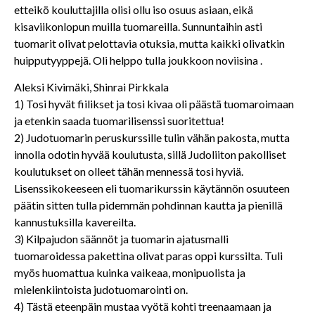
etteikö kouluttajilla olisi ollu iso osuus asiaan, eikä
kisaviikonlopun muilla tuomareilla. Sunnuntaihin asti
tuomarit olivat pelottavia otuksia, mutta kaikki olivatkin
huipputyyppejä. Oli helppo tulla joukkoon noviisina .
Aleksi Kivimäki, Shinrai Pirkkala
1) Tosi hyvät fiilikset ja tosi kivaa oli päästä tuomaroimaan
ja etenkin saada tuomarilisenssi suoritettua!
2) Judotuomarin peruskurssille tulin vähän pakosta, mutta
innolla odotin hyvää koulutusta, sillä Judoliiton pakolliset
koulutukset on olleet tähän mennessä tosi hyviä.
Lisenssikokeeseen eli tuomarikurssin käytännön osuuteen
päätin sitten tulla pidemmän pohdinnan kautta ja pienillä
kannustuksilla kavereilta.
3) Kilpajudon säännöt ja tuomarin ajatusmalli
tuomaroidessa pakettina olivat paras oppi kurssilta. Tuli
myös huomattua kuinka vaikeaa, monipuolista ja
mielenkiintoista judotuomarointi on.
4) Tästä eteenpäin mustaa vyötä kohti treenaamaan ja