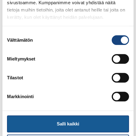
28.7.2026
sivustoamme. Kumppanimme voivat yhdistää näitä
Uudet lisenssit ostettavissa
tietoja muihin tietoihin, joita olet antanut heille tai joita on
1.8.2026 alkaen
kerätty, kun olet käyttänyt heidän palvelujaan.
Voit 1.8.2026 lähtien ostaa Judoliiton lisenssin kaudelle
1.8.2026 – 31.7.2027 Suomisportissa. Uuden kauden
Suostumuksen
lisenssit eivät siis [...]
Välttämätön
valinta
Mieltymykset
LUE LISÄÄ
Tilastot
Markkinointi
Salli kaikki